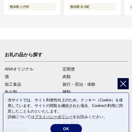
熊本県 八代市
熊本県 氷川町
お礼の品から探す
ANAオリジナル
定期便
酒
肉類
加工食品
旅行・宿泊・体験
魚介類
麺類
日用品・雑貨
野菜
当サイトでは、サイト利便性向上のため、クッキー（Cookie）を使
用しています。サイトの閲覧を継続された場合、Cookieの利用に同
パン・菓子類
電化製品
意したことものといたします。
フルーツ
卵・乳製品
詳細については
プライバシーポリシー
をお読みください。
ファッション
米・穀物
OK
飲料(酒以外)
返礼品なし