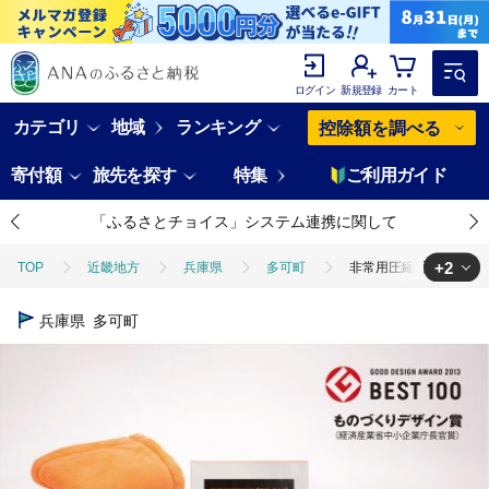
ログイン
新規登録
カート
カテゴリ
地域
ランキング
控除額を調べる
寄付額
旅先を探す
特集
ご利用ガイド
「ふるさとチョイス」システム連携に関して
+2
TOP
近畿地方
兵庫県
多可町
非常用圧縮毛布[269]
TOP
日用品・雑貨
非常用圧縮毛布[269]
兵庫県
多可町
TOP
日用品・雑貨
寝具・タオル
非常用圧縮毛布[269]