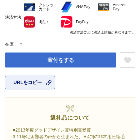
クレジット
Amazon
ANA Pay
カード
Pay
決済方法
d払い
PayPay
決済方法ごとに決済上限額が異なります。
在庫：
○
寄付をする
URLをコピー
お気に入
返礼品について
■2013年度グッドデザイン賞特別賞受賞
3.11帰宅困難者の声から生まれた、Ａ4判の非常用圧縮毛