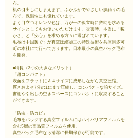
布。
机の引出しにしまえます。ふかふかでやさしい肌触りの毛
布で、保温性にも優れています。
よく目立つオレンジ色は、万が一の孤立時に救助を求める
サインとしてもお使いいただけます。災害時、本当に「暖
かさ」と「安心」を求める方々に選ばれています。
毛布は中国製ですが真空圧縮加工の特殊技術を兵庫県多可
町の本社にて行っております。日本最小の真空パック毛布
を開発。
■特長（3つの大きなメリット）
「超コンパクト」
表面をフラットにＡ４サイズに成形しながら真空圧縮。
厚さおよそ7分の1にまで圧縮し、コンパクトな箱サイズ。
書棚や引出しの空きスペースにコンパクトに収納すること
ができます。
「防虫・防カビ」
毛布をパックする真空フィルムにはハイバリアフィルムを
含む5層の高品質フィルムを使用。
真空パック毛布なら清潔に長期保存が可能です。