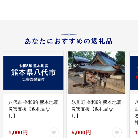
あなたにおすすめの返礼品
八代市 令和8年熊本地震
氷川町 令和8年熊本地震
災害支援【返礼品な
災害支援【返礼品な
し】
し】
1,000円
5,000円
1