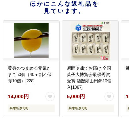
ほかにこんな返礼品を
見ています。
黄身のつまめる元気た
瞬間冷凍でお届け 全国
播
まご50個（40＋割れ保
菓子大博覧会最優秀賞
障10個）[228]
受賞 酒饅頭山田錦10個
入[1087]
14,000円
5,000円
1
兵庫県 多可町
兵庫県 多可町