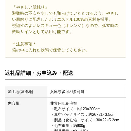
「やさしい肌触り」
避難時の不安を少しでも和らげていただけるよう、やさし
い肌触りに配慮したポリエステル100%の素材を採用。
視認性のよいレスキュー色（オレンジ）なので、孤立時の
救助サインとして活用可能です。
＊注意事項＊
箱の中に入れた状態で保管してください。
返礼品詳細・お申込み・配送
加工地(製造地)
兵庫県多可郡多可町
内容量
非常用圧縮毛布
・毛布サイズ：約120×200cm
・真空パックサイズ：約26×21×3.5cm
・製品（化粧箱）サイズ：30×22×5.2cm
・毛布重量：約900g