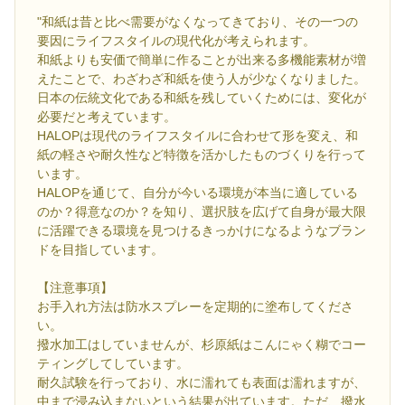
"和紙は昔と比べ需要がなくなってきており、その一つの
要因にライフスタイルの現代化が考えられます。
和紙よりも安価で簡単に作ることが出来る多機能素材が増
えたことで、わざわざ和紙を使う人が少なくなりました。
日本の伝統文化である和紙を残していくためには、変化が
必要だと考えています。
HALOPは現代のライフスタイルに合わせて形を変え、和
紙の軽さや耐久性など特徴を活かしたものづくりを行って
います。
HALOPを通じて、自分が今いる環境が本当に適している
のか？得意なのか？を知り、選択肢を広げて自身が最大限
に活躍できる環境を見つけるきっかけになるようなブラン
ドを目指しています。
【注意事項】
お手入れ方法は防水スプレーを定期的に塗布してくださ
い。
撥水加工はしていませんが、杉原紙はこんにゃく糊でコー
ティングしてしています。
耐久試験を行っており、水に濡れても表面は濡れますが、
中まで浸み込まないという結果が出ています。ただ、撥水