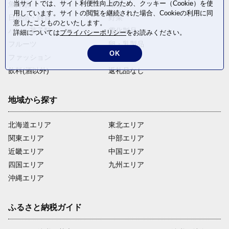
当サイトでは、サイト利便性向上のため、クッキー（Cookie）を使
魚介類
麺類
用しています。サイトの閲覧を継続された場合、Cookieの利用に同
日用品・雑貨
野菜
意したことものといたします。
パン・菓子類
電化製品
詳細については
プライバシーポリシー
をお読みください。
フルーツ
卵・乳製品
OK
ファッション
米・穀物
飲料(酒以外)
返礼品なし
地域から探す
北海道エリア
東北エリア
関東エリア
中部エリア
近畿エリア
中国エリア
四国エリア
九州エリア
沖縄エリア
ふるさと納税ガイド