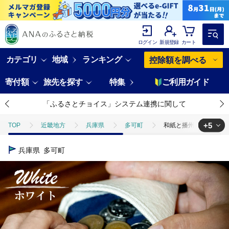
ログイン
新規登録
カート
カテゴリ
地域
ランキング
控除額を調べる
寄付額
旅先を探す
特集
ご利用ガイド
「ふるさとチョイス」システム連携に関して
+5
TOP
近畿地方
兵庫県
多可町
和紙と播州織の三角コインケ
TOP
日用品・雑貨
和紙と播州織の三角コインケース（ホワイト） HALO
兵庫県
多可町
TOP
日用品・雑貨
ほかの雑貨・日用品
和紙と播州織の三角コ
TOP
ファッション
和紙と播州織の三角コインケース（ホワイト） HALO
TOP
ファッション
小物
和紙と播州織の三角コインケース（ホワイ
TOP
ファッション
財布
和紙と播州織の三角コインケース（ホワイ