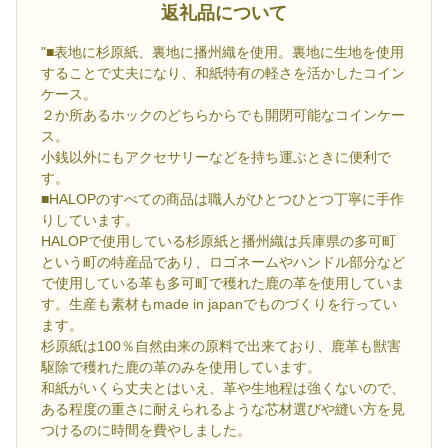
返礼品について
"■表地に杉原紙、裏地に播州織を使用。裏地に生地を使用
することで丈夫になり、和紙特有の軽さを活かしたコイン
ケース。
２か所あるホックのどちらからでも開閉可能なコインケー
ス。
小銭以外にもアクセサリーなどを持ち運ぶときに便利で
す。
■HALOPのすべての商品は職人がひとつひとつ丁寧に手作
りしています。
HALOPで使用している杉原紙と播州織は兵庫県の多可町
という町の特産品であり、ロゴネームやハンドル部分など
で使用している革も多可町で穫れた鹿の革を使用していま
す。生産も素材もmade in japanでものづくりを行ってい
ます。
杉原紙は100％自然由来の原料で出来ており、鹿革も獣害
駆除で穫れた鹿の革のみを使用しています。
和紙がいくら丈夫とはいえ、革や生地程は強くないので、
ある程度の重さに耐えられるような芯材選びや縫い方を見
つけるのに時間を費やしました。