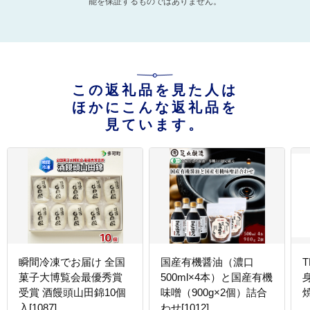
能を保証するものではありません。
この返礼品を見た人は
ほかにこんな返礼品を
見ています。
瞬間冷凍でお届け 全国
国産有機醤油（濃口
菓子大博覧会最優秀賞
500ml×4本）と国産有機
受賞 酒饅頭山田錦10個
味噌（900g×2個）詰合
焼
入[1087]
わせ[1012]