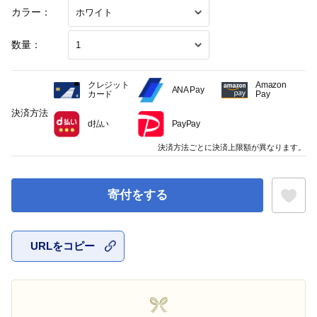
カラー：
数量：
クレジット
Amazon
ANA Pay
カード
Pay
決済方法
d払い
PayPay
決済方法ごとに決済上限額が異なります。
寄付をする
URLをコピー
お気に入