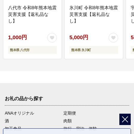
八代市 令和8年熊本地震
氷川町 令和8年熊本地震
災害支援【返礼品な
災害支援【返礼品な
し】
し】
し
1,000円
5,000円
5
熊本県 八代市
熊本県 氷川町
お礼の品から探す
ANAオリジナル
定期便
酒
肉類
加工食品
旅行・宿泊・体験