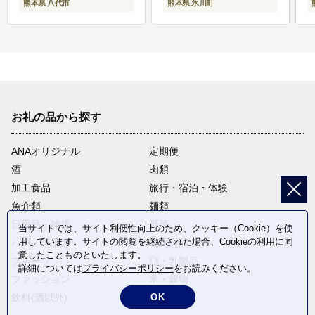
熊本県 八代市
熊本県 氷川町
お礼の品から探す
ANAオリジナル
定期便
酒
肉類
加工食品
旅行・宿泊・体験
魚介類
麺類
日用品・雑貨
野菜
当サイトでは、サイト利便性向上のため、クッキー（Cookie）を使
用しています。サイトの閲覧を継続された場合、Cookieの利用に同
パン・菓子類
電化製品
意したことものといたします。
フルーツ
卵・乳製品
詳細については
プライバシーポリシー
をお読みください。
ファッション
米・穀物
OK
飲料(酒以外)
返礼品なし