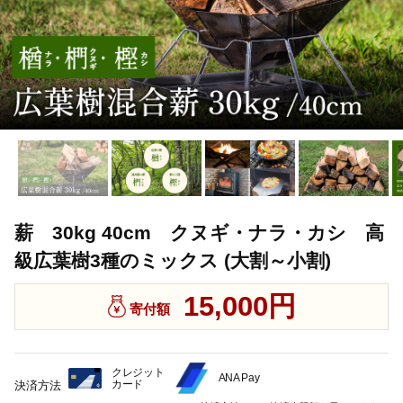
薪 30kg 40cm クヌギ・ナラ・カシ 高
級広葉樹3種のミックス (大割～小割)
15,000円
寄付額
クレジット
ANA Pay
カード
決済方法