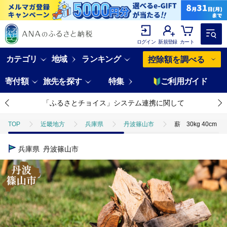
ログイン
新規登録
カート
カテゴリ
地域
ランキング
控除額を調べる
寄付額
旅先を探す
特集
ご利用ガイド
「ふるさとチョイス」システム連携に関して
TOP
近畿地方
兵庫県
丹波篠山市
薪 30kg 40c
兵庫県
丹波篠山市