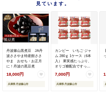
見ています。
丹波篠山黒煮豆 JA丹
カンピー いちご ジャ
波ささやま特産館ささ
ム 280ｇ 1ケース（6本
やま おせち・お正月
入） 果実感たっぷり、
に！丹波の黒豆煮
オリゴ糖配合ですっき
り爽やか。毎朝が楽し
18,000円
7,000円
1
みになるジャム。
兵庫県 丹波篠山市
兵庫県 丹波篠山市