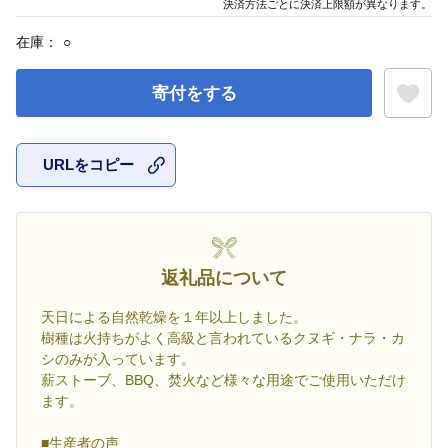
決済方法ごとに決済上限額が異なります。
在庫：
○
寄付をする
URLをコピー
お気に入
返礼品について
天日による自然乾燥を１年以上しました。
樹種は火持ちがよく高級と言われているクヌギ・ナラ・カ
シのみが入っています。
薪ストーブ、BBQ、焚火など様々な用途でご使用いただけ
ます。
■生産者の声