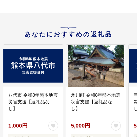
あなたにおすすめの返礼品
八代市 令和8年熊本地震
氷川町 令和8年熊本地震
災害支援【返礼品な
災害支援【返礼品な
し】
し】
し
1,000円
5,000円
5