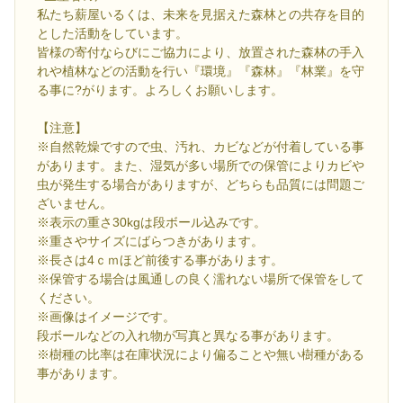
私たち薪屋いるくは、未来を見据えた森林との共存を目的
とした活動をしています。
皆様の寄付ならびにご協力により、放置された森林の手入
れや植林などの活動を行い『環境』『森林』『林業』を守
る事に?がります。よろしくお願いします。
【注意】
※自然乾燥ですので虫、汚れ、カビなどが付着している事
があります。また、湿気が多い場所での保管によりカビや
虫が発生する場合がありますが、どちらも品質には問題ご
ざいません。
※表示の重さ30kgは段ボール込みです。
※重さやサイズにばらつきがあります。
※長さは4ｃｍほど前後する事があります。
※保管する場合は風通しの良く濡れない場所で保管をして
ください。
※画像はイメージです。
段ボールなどの入れ物が写真と異なる事があります。
※樹種の比率は在庫状況により偏ることや無い樹種がある
事があります。