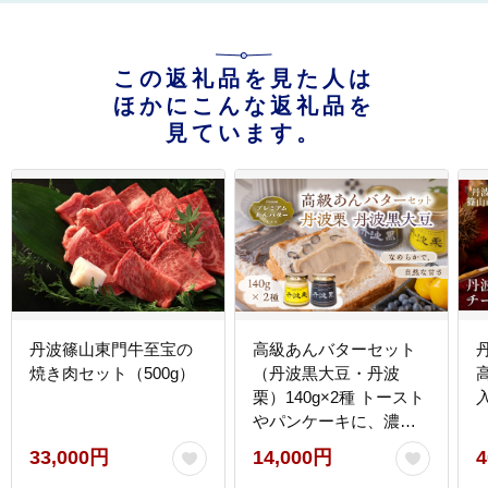
この返礼品を見た人は
ほかにこんな返礼品を
見ています。
丹波篠山東門牛至宝の
高級あんバターセット
焼き肉セット（500g）
（丹波黒大豆・丹波
栗）140g×2種 トースト
やパンケーキに、濃厚
なあんバター
33,000円
14,000円
4