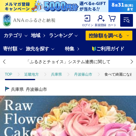
ログイン
新規登録
カート
カテゴリ
地域
ランキング
控除額を調べる
寄付額
旅先を探す
特集
ご利用ガイド
「ふるさとチョイス」システム連携に関して
TOP
近畿地方
兵庫県
丹波篠山市
食べて綺麗になれる
兵庫県
丹波篠山市