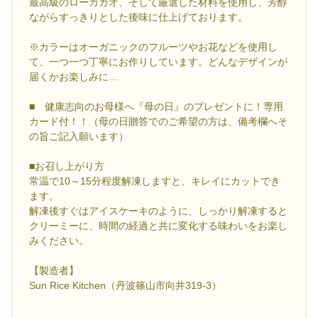
最高級のローカカオ、そして厳選した材料を使用し、芳醇
ながらすっきりとした後味に仕上げております。
※カラーはオーガニックのフルーツやお花などを使用し
て、一つ一つ丁寧にお作りしています。どんなデザインが
届くかお楽しみに…
■ 健康志向のお母様へ『母の日』のプレゼントに！専用
カード付！！（母の日贈答でのご希望の方は、備考欄へそ
の旨ご記入願います）
■お召し上がり方
常温で10～15分程度解凍しますと、キレイにカットでき
ます。
解凍後すぐはアイスケーキのように、しっかり解凍すると
クリーミーに、時間の経過と共に変化する味わいをお楽し
みください。
【製造者】
Sun Rice Kitchen（丹波篠山市向井319-3）