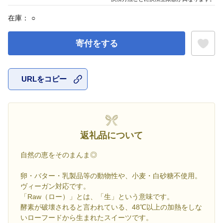
在庫：
○
寄付をする
URLをコピー
お気に入
返礼品について
自然の恵をそのまんま◎
卵・バター・乳製品等の動物性や、小麦・白砂糖不使用。
ヴィーガン対応です。
「Raw（ロー）」とは、「生」という意味です。
酵素が破壊されると言われている、48℃以上の加熱をしな
いローフードから生まれたスイーツです。