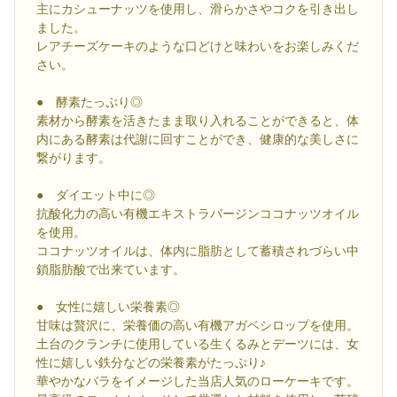
主にカシューナッツを使用し、滑らかさやコクを引き出し
ました。
レアチーズケーキのような口どけと味わいをお楽しみくだ
さい。
● 酵素たっぷり◎
素材から酵素を活きたまま取り入れることができると、体
内にある酵素は代謝に回すことができ、健康的な美しさに
繋がります。
● ダイエット中に◎
抗酸化力の高い有機エキストラバージンココナッツオイル
を使用。
ココナッツオイルは、体内に脂肪として蓄積されづらい中
鎖脂肪酸で出来ています。
● 女性に嬉しい栄養素◎
甘味は贅沢に、栄養価の高い有機アガベシロップを使用。
土台のクランチに使用している生くるみとデーツには、女
性に嬉しい鉄分などの栄養素がたっぷり♪
華やかなバラをイメージした当店人気のローケーキです。