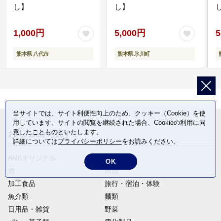
し】
し】
し
1,000円
5,000円
5
熊本県 八代市
熊本県 氷川町
当サイトでは、サイト利便性向上のため、クッキー（Cookie）を使
用しています。サイトの閲覧を継続された場合、Cookieの利用に同
意したことものといたします。
お礼の品から探す
詳細については
プライバシーポリシー
をお読みください。
ANAオリジナル
定期便
OK
酒
肉類
加工食品
旅行・宿泊・体験
魚介類
麺類
日用品・雑貨
野菜