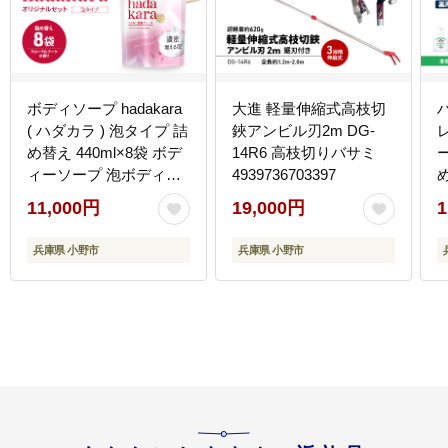
ボディソープ hadakara
大進 軽量伸縮式高枝切
( ハダカラ ) 泡タイプ 詰
鋏アンビル刃2m DG-
め替え 440ml×8袋 ボデ
14R6 高枝切りバサミ
ー
ィーソープ 泡ボディソ
4939736703397
ープ 泡 日用品 消耗品
11,000円
19,000円
1
バス用品 大容量 いい 匂
い ボディ 保湿 LION ラ
兵庫県 小野市
兵庫県 小野市
イオン 泡石鹸 石鹸 兵庫
兵庫県 小野市