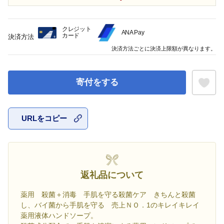
クレジット
ANA Pay
カード
決済方法
決済方法ごとに決済上限額が異なります。
寄付をする
URLをコピー
お気に入
返礼品について
薬用 殺菌＋消毒 手肌を守る殺菌ケア きちんと殺菌
し、バイ菌から手肌を守る 売上ＮＯ．1のキレイキレイ
薬用液体ハンドソープ。