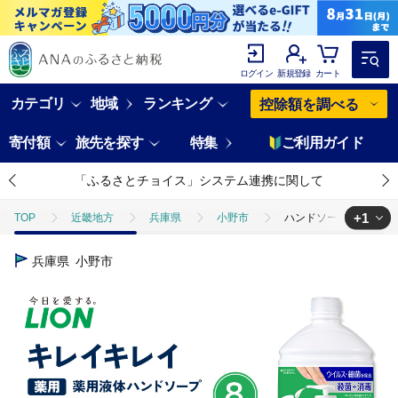
ログイン
新規登録
カート
カテゴリ
地域
ランキング
控除額を調べる
寄付額
旅先を探す
特集
ご利用ガイド
「ふるさとチョイス」システム連携に関して
+1
TOP
近畿地方
兵庫県
小野市
ハンドソープ キレイキレイ
TOP
日用品・雑貨
ほかの雑貨・日用品
ハンドソープ キレイキ
兵庫県
小野市