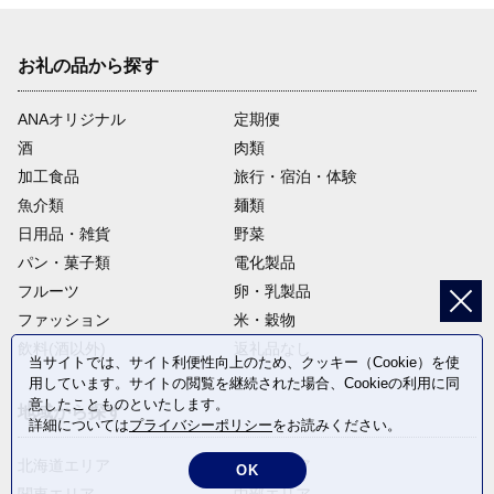
お礼の品から探す
ANAオリジナル
定期便
酒
肉類
加工食品
旅行・宿泊・体験
魚介類
麺類
日用品・雑貨
野菜
パン・菓子類
電化製品
フルーツ
卵・乳製品
ファッション
米・穀物
飲料(酒以外)
返礼品なし
当サイトでは、サイト利便性向上のため、クッキー（Cookie）を使
用しています。サイトの閲覧を継続された場合、Cookieの利用に同
意したことものといたします。
地域から探す
詳細については
プライバシーポリシー
をお読みください。
北海道エリア
東北エリア
OK
関東エリア
中部エリア