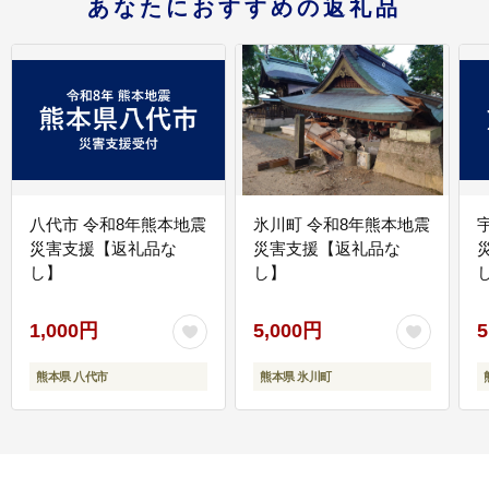
あなたにおすすめの返礼品
八代市 令和8年熊本地震
氷川町 令和8年熊本地震
災害支援【返礼品な
災害支援【返礼品な
し】
し】
し
1,000円
5,000円
5
熊本県 八代市
熊本県 氷川町