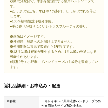
殺菌成分配合で、手肌を清潔にする薬用ハンドソープで
す。
●たっぷり泡立ち、すばやく泡切れ、しっかり汚れを落と
します。
●100％植物性洗浄成分使用。
●手に香りが残りにくいシトラスフルーティの香り。
※画像はイメージです。
※沖縄県、離島へのお届けはできません。
※使用期限は常温で製造から3年程度です。
※12月以降は寄附が集中するため、1月以降の発送になる
可能性があります。
●類型2号：小野市にてハンドソープの主成分を製造してい
ます。
返礼品詳細・お申込み・配送
内容量
・キレイキレイ薬用液体ハンドソープつめ
かえ用特大サイズ800ml×8本