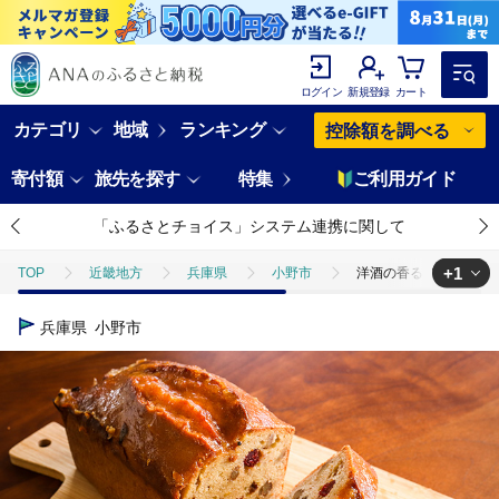
ログイン
新規登録
カート
カテゴリ
地域
ランキング
控除額を調べる
寄付額
旅先を探す
特集
ご利用ガイド
「ふるさとチョイス」システム連携に関して
+1
TOP
近畿地方
兵庫県
小野市
洋酒の香るドライフルー
TOP
パン・菓子類
洋菓子
ケーキ
洋酒の香るドライフ
兵庫県
小野市