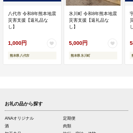
八代市 令和8年熊本地震
氷川町 令和8年熊本地震
災害支援【返礼品な
災害支援【返礼品な
し】
し】
し
1,000円
5,000円
5
熊本県 八代市
熊本県 氷川町
お礼の品から探す
ANAオリジナル
定期便
酒
肉類