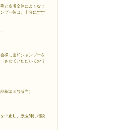
被毛と皮膚全体によくなじ
ャンプー後は、十分にすす
い。
協会様に慶和シャンプーを
ートさせていただいており
産品基準３号該当）
用を中止し、獣医師に相談