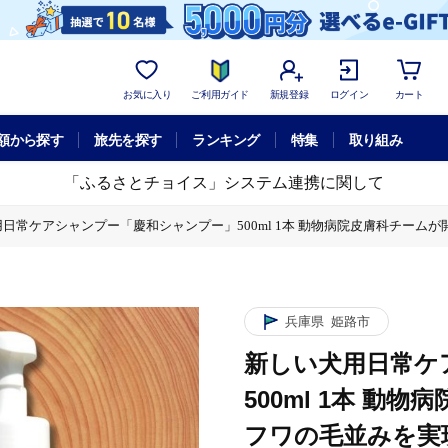
お気に入り
ご利用ガイド
新規登録
ログイン
カート
額から探す
旅先を探す
ランキング
特集
取り組み
「ふるさとチョイス」システム連携に関して
日常ケアシャンプー「慶和シャンプー」500ml 1本 動物病院皮膚科チー
本 動物病院皮膚科チームが開発・設計、フワフワの毛並みを実現する美容メー
兵庫県
姫路市
新しい犬用日常ケ
500ml 1本 
フワの毛並みを実