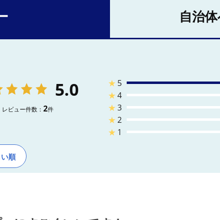
ー
自治体
★
5
5.0
★
4
★
3
2
レビュー件数：
件
★
2
★
1
しい順