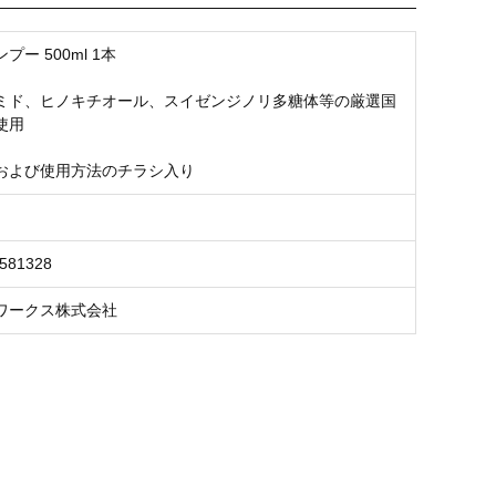
プー 500ml 1本
ミド、ヒノキチオール、スイゼンジノリ多糖体等の厳選国
使用
および使用方法のチラシ入り
2581328
ワークス株式会社