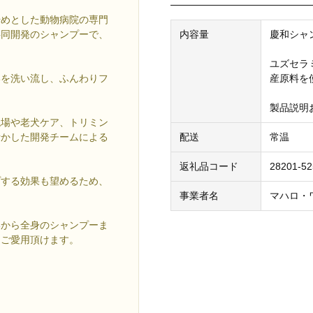
始めとした動物病院の専門
共同開発のシャンプーで、
内容量
慶和シャン
ユズセラ
いを洗い流し、ふんわりフ
産原料を
製品説明
現場や老犬ケア、トリミン
活かした開発チームによる
配送
常温
返礼品コード
28201-5
プする効果も望めるため、
事業者名
マハロ・
いから全身のシャンプーま
くご愛用頂けます。