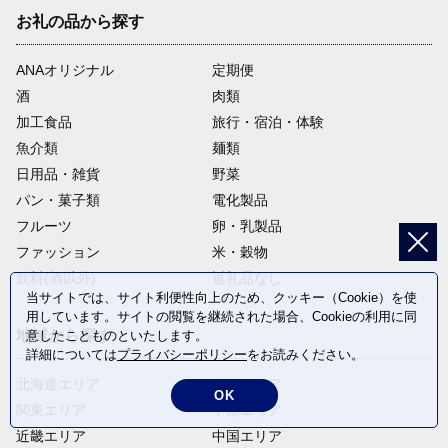
お礼の品から探す
ANAオリジナル
定期便
酒
肉類
加工食品
旅行・宿泊・体験
魚介類
麺類
日用品・雑貨
野菜
パン・菓子類
電化製品
フルーツ
卵・乳製品
ファッション
米・穀物
飲料(酒以外)
返礼品なし
当サイトでは、サイト利便性向上のため、クッキー（Cookie）を使
用しています。サイトの閲覧を継続された場合、Cookieの利用に同
地域から探す
意したことものといたします。
詳細については
プライバシーポリシー
をお読みください。
北海道エリア
東北エリア
OK
関東エリア
中部エリア
近畿エリア
中国エリア