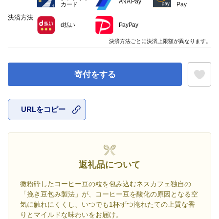
ANA Pay
カード
Pay
決済方法
d払い
PayPay
決済方法ごとに決済上限額が異なります。
寄付をする
URLをコピー
お気に入
返礼品について
微粉砕したコーヒー豆の粒を包み込むネスカフェ独自の
「挽き豆包み製法」が、コーヒー豆を酸化の原因となる空
気に触れにくくし、いつでも1杯ずつ淹れたての上質な香
りとマイルドな味わいをお届け。