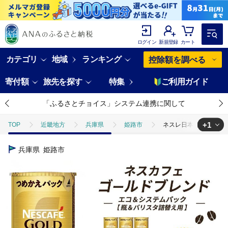
ログイン
新規登録
カート
カテゴリ
地域
ランキング
控除額を調べる
寄付額
旅先を探す
特集
ご利用ガイド
「ふるさとチョイス」システム連携に関して
+1
TOP
近畿地方
兵庫県
姫路市
ネスレ日本 ネスカフェ
TOP
飲料（酒以外）
ソフトドリンク
コーヒー
ネス
兵庫県
姫路市