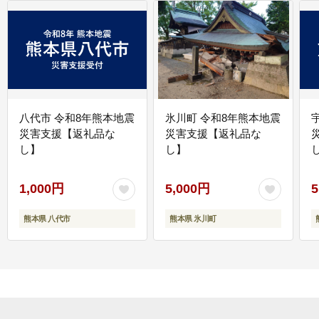
八代市 令和8年熊本地震
氷川町 令和8年熊本地震
災害支援【返礼品な
災害支援【返礼品な
し】
し】
し
1,000円
5,000円
5
熊本県 八代市
熊本県 氷川町