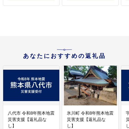
あなたにおすすめの返礼品
八代市 令和8年熊本地震
氷川町 令和8年熊本地震
災害支援【返礼品な
災害支援【返礼品な
し】
し】
し