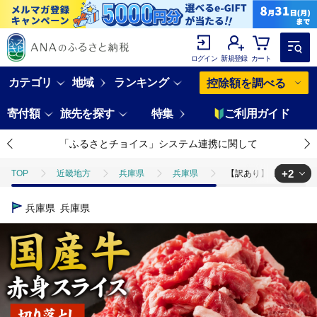
ログイン
新規登録
カート
カテゴリ
地域
ランキング
控除額を調べる
寄付額
旅先を探す
特集
ご利用ガイド
「ふるさとチョイス」システム連携に関して
+2
TOP
近畿地方
兵庫県
兵庫県
【訳あり】国産 赤身スライ
TOP
肉
【訳あり】国産 赤身スライス 800g（200g×4パック）
兵庫県
兵庫県
TOP
肉
牛肉
【訳あり】国産 赤身スライス 800g（200g×