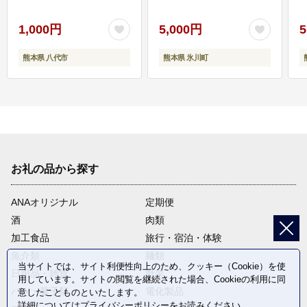
1,000円
5,000円
5
熊本県 八代市
熊本県 氷川町
お礼の品から探す
ANAオリジナル
定期便
酒
肉類
加工食品
旅行・宿泊・体験
魚介類
麺類
当サイトでは、サイト利便性向上のため、クッキー（Cookie）を使
日用品・雑貨
野菜
用しています。サイトの閲覧を継続された場合、Cookieの利用に同
パン・菓子類
電化製品
意したことものといたします。
詳細については
プライバシーポリシー
をお読みください。