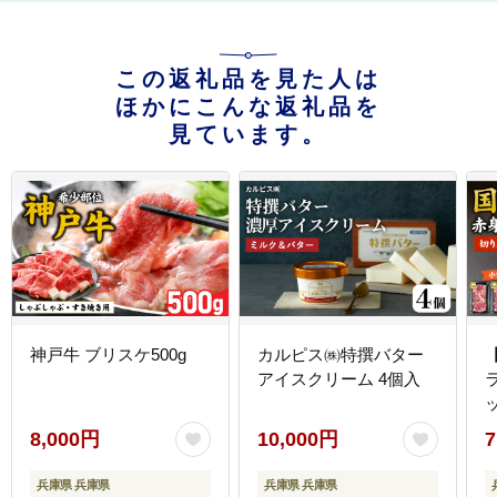
この返礼品を見た人は
ほかにこんな返礼品を
見ています。
神戸牛 ブリスケ500g
カルピス㈱特撰バター
アイスクリーム 4個入
ラ
8,000円
10,000円
7
兵庫県 兵庫県
兵庫県 兵庫県