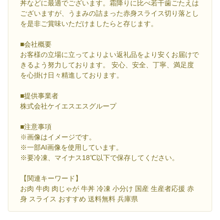
丼などに最適でございます。霜降りに比べ若干歯ごたえは
ございますが、うまみの詰まった赤身スライス切り落とし
を是非ご賞味いただけましたらと存じます。
■会社概要
お客様の立場に立ってよりよい返礼品をより安くお届けで
きるよう努力しております。 安心、安全、丁寧、満足度
を心掛け日々精進しております。
■提供事業者
株式会社ケイエスエスグループ
■注意事項
※画像はイメージです。
※一部AI画像を使用しています。
※要冷凍、マイナス18℃以下で保存してください。
【関連キーワード】
お肉 牛肉 肉じゃが 牛丼 冷凍 小分け 国産 生産者応援 赤
身 スライス おすすめ 送料無料 兵庫県