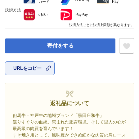
カード
Pay
決済方法
d払い
PayPay
決済方法ごとに決済上限額が異なります。
寄付をする
URLをコピー
お気に入
返礼品について
但馬牛・神戸牛の地域ブランド「黒田庄和牛」
選りすぐりの血統、恵まれた肥育環境、そして里人の心が
最高級の肉質を育んでいます！
すき焼き用として、風味豊かできめ細かな肉質の肩ロース