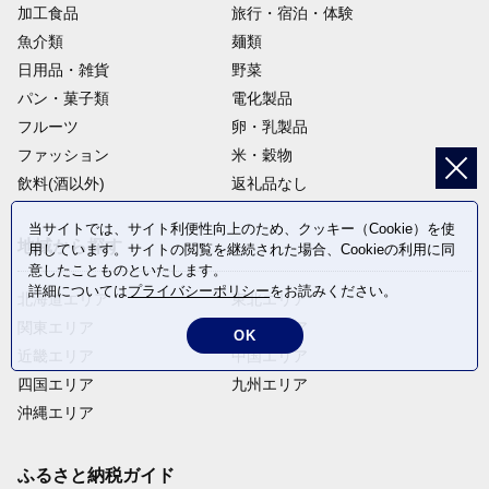
加工食品
旅行・宿泊・体験
魚介類
麺類
日用品・雑貨
野菜
パン・菓子類
電化製品
フルーツ
卵・乳製品
ファッション
米・穀物
飲料(酒以外)
返礼品なし
当サイトでは、サイト利便性向上のため、クッキー（Cookie）を使
地域から探す
用しています。サイトの閲覧を継続された場合、Cookieの利用に同
意したことものといたします。
詳細については
プライバシーポリシー
をお読みください。
北海道エリア
東北エリア
関東エリア
中部エリア
OK
近畿エリア
中国エリア
四国エリア
九州エリア
沖縄エリア
ふるさと納税ガイド