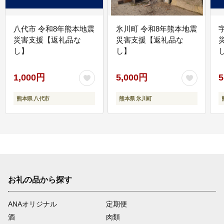
八代市 令和8年熊本地震
氷川町 令和8年熊本地震
災害支援【返礼品な
災害支援【返礼品な
し】
し】
し
1,000円
5,000円
5
熊本県 八代市
熊本県 氷川町
お礼の品から探す
ANAオリジナル
定期便
酒
肉類