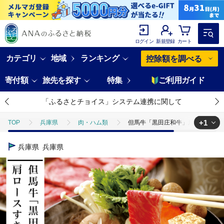
ログイン
新規登録
カート
カテゴリ
地域
ランキング
控除額を調べる
寄付額
旅先を探す
特集
ご利用ガイド
「ふるさとチョイス」システム連携に関して
+1
TOP
兵庫県
肉・ハム類
但馬牛「黒田庄和牛」肩ロースすき焼
TOP
肉
牛肉
すき焼き(牛肉)
但馬牛「黒田庄和牛」肩
兵庫県
兵庫県