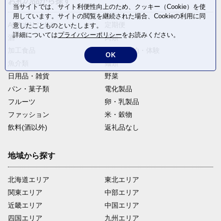
お礼の品から探す
当サイトでは、サイト利便性向上のため、クッキー（Cookie）を使
用しています。サイトの閲覧を継続された場合、Cookieの利用に同
ANAオリジナル
定期便
意したことものといたします。
詳細については
プライバシーポリシー
をお読みください。
酒
肉類
加工食品
旅行・宿泊・体験
OK
魚介類
麺類
日用品・雑貨
野菜
パン・菓子類
電化製品
フルーツ
卵・乳製品
ファッション
米・穀物
飲料(酒以外)
返礼品なし
地域から探す
北海道エリア
東北エリア
関東エリア
中部エリア
近畿エリア
中国エリア
四国エリア
九州エリア