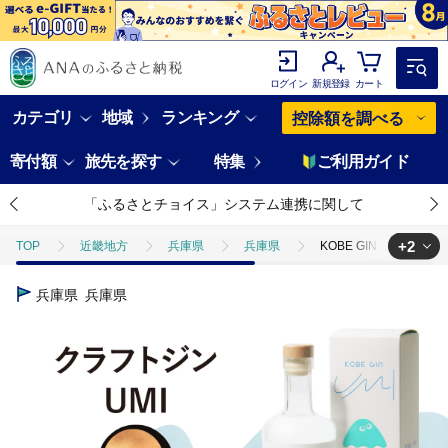
ログイン
新規登録
カート
カテゴリ
地域
ランキング
控除額を調べる
寄付額
旅先を探す
特集
ご利用ガイド
「ふるさとチョイス」システム連携に関して
+2
TOP
近畿地方
兵庫県
兵庫県
KOBE GIN UMI 
TOP
酒
KOBE GIN UMI / 神戸のクラフトジン すだち・いかな
兵庫県
兵庫県
TOP
酒
ほかの酒
KOBE GIN UMI / 神戸のクラフトジ