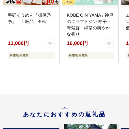
手延そうめん「揖保乃
KOBE GIN YAMA / 神戸
糸」 上級品 40束
のクラフトジン 柚子・
青紫蘇・緑茶の爽やか
な香り
11,000円
16,000円
1
兵庫県 兵庫県
兵庫県 兵庫県
あなたにおすすめの返礼品