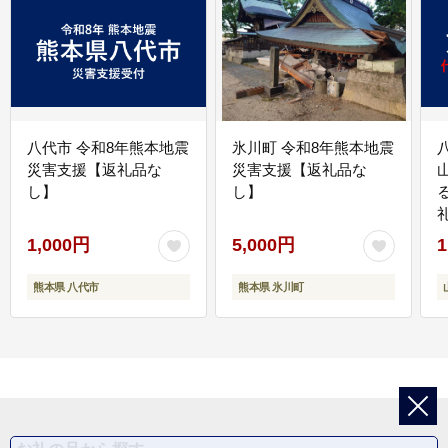
八代市 令和8年熊本地震
氷川町 令和8年熊本地震
災害支援【返礼品な
災害支援【返礼品な
し】
し】
1,000円
5,000円
1
熊本県 八代市
熊本県 氷川町