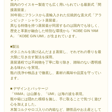
国内のウイスキー製造でも広く用いられている最新式「間
接蒸留釜」
30年前にフランスから直輸入された伝統的な直火式「アラ
ンビック・シャラント蒸留釜」
異なる特徴を持つ蒸留釜が同居するのは国内でも珍しく、
歴史と革新が融合した特別な環境から「KOBE GIN YAM
A」「KOBE GIN UMI」が生まれています。
■製法
ボタニカルを漬け込んだまま蒸留し、それぞれの香りを最
大限に引き出す製法を採用。
蒸留過程では不純物を丁寧に取り除き、雑味のない透明感
ある味わいを実現。
瓶の洗浄や検品まで徹底し、素材の風味や品質を守ってい
ます。
■ デザインとパッケージ
「YAMA」は山脈を、「UMI」は海の波を表現。
瓶や箱には隠れた模様を施し、手に取ることで気づく遊び
心を加えました。
木製コルクやロゴ入りの内箱など、贈答品やお土産として