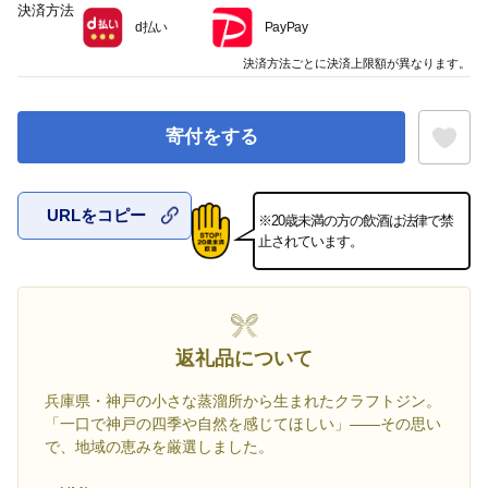
決済方法
d払い
PayPay
決済方法ごとに決済上限額が異なります。
寄付をする
URLをコピー
※20歳未満の方の飲酒は法律で禁
お気に入
止されています。
返礼品について
兵庫県・神戸の小さな蒸溜所から生まれたクラフトジン。
「一口で神戸の四季や自然を感じてほしい」――その思い
で、地域の恵みを厳選しました。