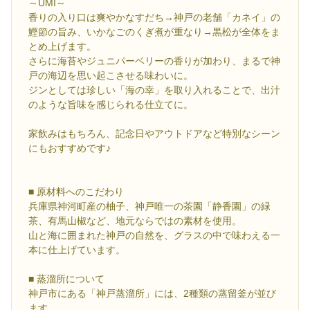
～UMI～
香りの入り口は爽やかなすだち→神戸の老舗「カネイ」の
鰹節の旨み、いかなごのくぎ煮が重なり→黒松が全体をま
とめ上げます。
さらに海苔やジュニパーベリーの香りが加わり、まるで神
戸の海辺を思い起こさせる味わいに。
ジンとしては珍しい「海の幸」を取り入れることで、出汁
のような旨味を感じられる仕立てに。
家飲みはもちろん、記念日やアウトドアなど特別なシーン
にもおすすめです♪
■ 原材料へのこだわり
兵庫県神河町産の柚子、神戸唯一の茶園「静香園」の緑
茶、有馬山椒など、地元ならではの素材を使用。
山と海に囲まれた神戸の自然を、グラスの中で味わえる一
本に仕上げています。
■ 蒸溜所について
神戸市にある「神戸蒸溜所」には、2種類の蒸留釜が並び
ます。