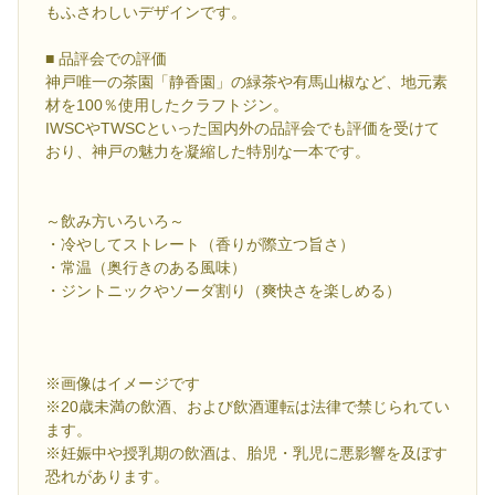
もふさわしいデザインです。
■ 品評会での評価
神戸唯一の茶園「静香園」の緑茶や有馬山椒など、地元素
材を100％使用したクラフトジン。
IWSCやTWSCといった国内外の品評会でも評価を受けて
おり、神戸の魅力を凝縮した特別な一本です。
～飲み方いろいろ～
・冷やしてストレート（香りが際立つ旨さ）
・常温（奥行きのある風味）
・ジントニックやソーダ割り（爽快さを楽しめる）
※画像はイメージです
※20歳未満の飲酒、および飲酒運転は法律で禁じられてい
ます。
※妊娠中や授乳期の飲酒は、胎児・乳児に悪影響を及ぼす
恐れがあります。