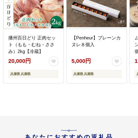
播州百日どり 正肉セッ
【Penheur】プレーンカ
ト（もも・むね・ささ
ヌレ８個入
み）2kg【冷蔵】
20,000円
5,000円
1
兵庫県 兵庫県
兵庫県 兵庫県
あなたにおすすめの返礼品