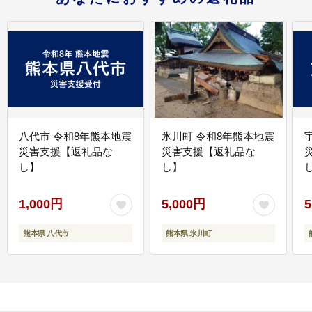
八代市 令和8年熊本地震
氷川町 令和8年熊本地震
災害支援【返礼品な
災害支援【返礼品な
し】
し】
し
1,000円
5,000円
5
熊本県 八代市
熊本県 氷川町