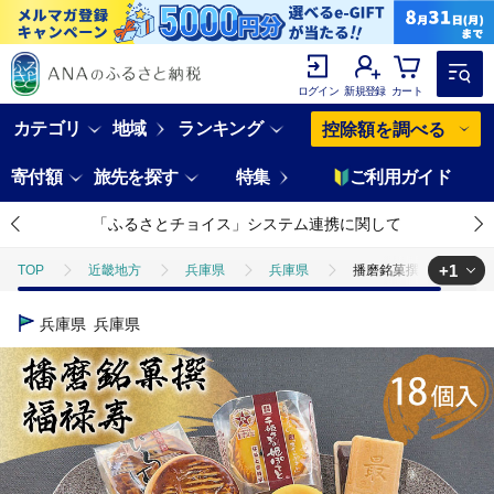
ログイン
新規登録
カート
カテゴリ
地域
ランキング
控除額を調べる
寄付額
旅先を探す
特集
ご利用ガイド
「ふるさとチョイス」システム連携に関して
+1
TOP
近畿地方
兵庫県
兵庫県
播磨銘菓撰 福禄寿18
TOP
パン・菓子類
和菓子
ほかの和菓子
播磨銘菓撰 
兵庫県
兵庫県