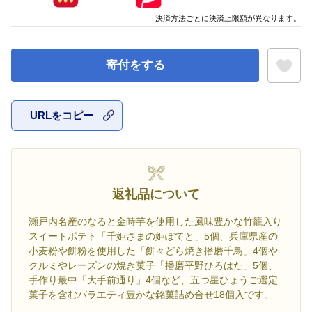
決済方法ごとに決済上限額が異なります。
寄付をする
URLをコピー
お気に入
返礼品について
瀬戸内名産のなると金時芋を使用した風味豊かな竹籠入り
スイートポテト「千姫さまの姫ぽてと」5個、兵庫県産の
小麦粉や餅粉を使用した「餅々どら焼き播磨千鳥」4個や
クルミやレーズンの焼き菓子「播磨平野ひろはた」5個、
手作り最中「大手前通り」4個など、五つ星ひょうご選定
菓子を含むバラエティ豊かな銘菓詰め合せ18個入です。