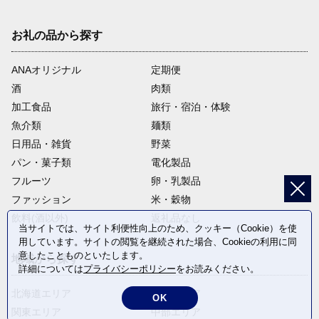
お礼の品から探す
ANAオリジナル
定期便
酒
肉類
加工食品
旅行・宿泊・体験
魚介類
麺類
日用品・雑貨
野菜
パン・菓子類
電化製品
フルーツ
卵・乳製品
ファッション
米・穀物
飲料(酒以外)
返礼品なし
当サイトでは、サイト利便性向上のため、クッキー（Cookie）を使
用しています。サイトの閲覧を継続された場合、Cookieの利用に同
意したことものといたします。
地域から探す
詳細については
プライバシーポリシー
をお読みください。
北海道エリア
東北エリア
OK
関東エリア
中部エリア