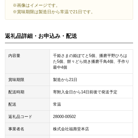
※画像はイメージです。
※賞味期限は製造日から常温で21日です。
返礼品詳細・お申込み・配送
内容量
千姫さまの姫ぽてと5個、播磨平野ひろは
た5個、餅々どら焼き播磨千鳥4個、手作り
最中4個
賞味期限
製造から21日
配送時期
寄附入金日から14日前後で発送予定
配送
常温
返礼品コード
28000-00502
事業者名
株式会社福壽堂本店