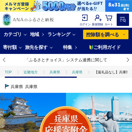
ログイン
新規登録
カート
カテゴリ
地域
ランキング
控除額を調べる
寄付額
旅先を探す
特集
ご利用ガイド
「ふるさとチョイス」システム連携に関して
TOP
近畿地方
兵庫県
兵庫県
【返礼品なし】兵庫県を
兵庫県
兵庫県