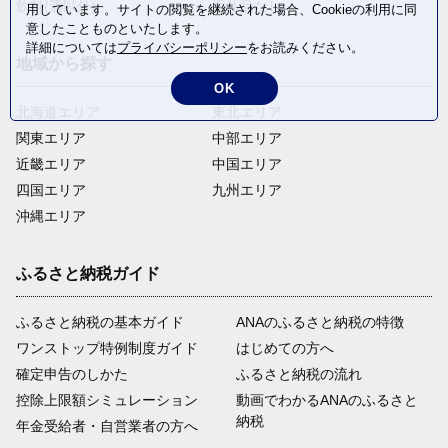
飲料(酒以外)
返礼品なし
用しています。サイトの閲覧を継続された場合、Cookieの利用に同
意したことものといたします。
詳細については
プライバシーポリシー
をお読みください。
地域から探す
OK
北海道エリア
東北エリア
関東エリア
中部エリア
近畿エリア
中国エリア
四国エリア
九州エリア
沖縄エリア
ふるさと納税ガイド
ふるさと納税の基本ガイド
ANAのふるさと納税の特徴
ワンストップ特例制度ガイド
はじめての方へ
確定申告のしかた
ふるさと納税の流れ
控除上限額シミュレーション
動画でわかるANAのふるさと
納税
年金受給者・自営業者の方へ