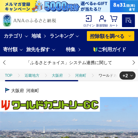
ログイン
新規登録
カート
カテゴリ
地域
ランキング
控除額を調べる
寄付額
旅先を探す
特集
ご利用ガイド
「ふるさとチョイス」システム連携に関して
+2
TOP
近畿地方
大阪府
河南町
ワールドカントリーGC
TOP
旅行・宿泊・体験
宿泊券
ワールドカントリーGC【平
大阪府
河南町
TOP
旅行・宿泊・体験
体験チケット
ゴルフプレー