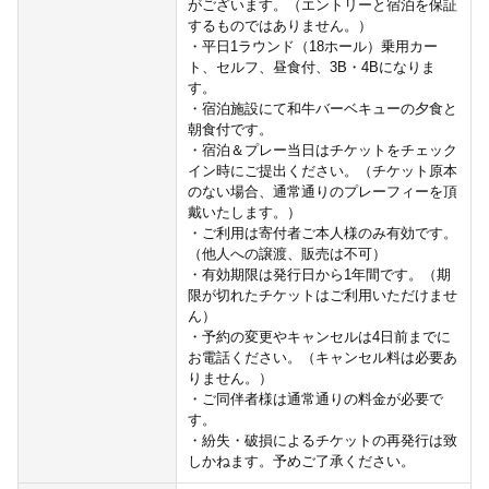
がございます。（エントリーと宿泊を保証
するものではありません。）
・平日1ラウンド（18ホール）乗用カー
ト、セルフ、昼食付、3B・4Bになりま
す。
・宿泊施設にて和牛バーベキューの夕食と
朝食付です。
・宿泊＆プレー当日はチケットをチェック
イン時にご提出ください。（チケット原本
のない場合、通常通りのプレーフィーを頂
戴いたします。）
・ご利用は寄付者ご本人様のみ有効です。
（他人への譲渡、販売は不可）
・有効期限は発行日から1年間です。（期
限が切れたチケットはご利用いただけませ
ん）
・予約の変更やキャンセルは4日前までに
お電話ください。（キャンセル料は必要あ
りません。）
・ご同伴者様は通常通りの料金が必要で
す。
・紛失・破損によるチケットの再発行は致
しかねます。予めご了承ください。