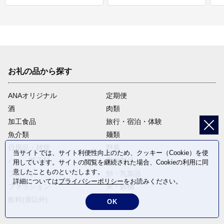
お礼の品から探す
ANAオリジナル
定期便
酒
肉類
加工食品
旅行・宿泊・体験
魚介類
麺類
日用品・雑貨
野菜
当サイトでは、サイト利便性向上のため、クッキー（Cookie）を使
パン・菓子類
電化製品
用しています。サイトの閲覧を継続された場合、Cookieの利用に同
意したことものといたします。
フルーツ
卵・乳製品
詳細については
プライバシーポリシー
をお読みください。
ファッション
米・穀物
飲料(酒以外)
返礼品なし
OK