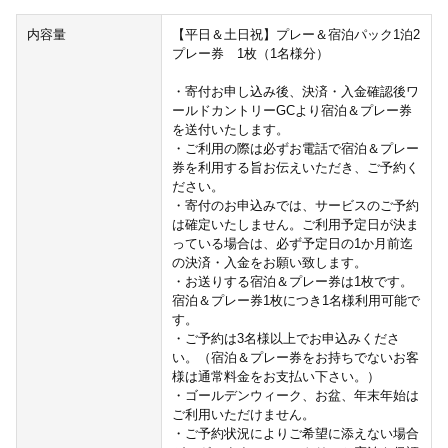
内容量
【平日＆土日祝】プレー＆宿泊パック1泊2
プレー券 1枚（1名様分）
・寄付お申し込み後、決済・入金確認後ワ
ールドカントリーGCより宿泊＆プレー券
を送付いたします。
・ご利用の際は必ずお電話で宿泊＆プレー
券を利用する旨お伝えいただき、ご予約く
ださい。
・寄付のお申込みでは、サービスのご予約
は確定いたしません。ご利用予定日が決ま
っている場合は、必ず予定日の1か月前迄
の決済・入金をお願い致します。
・お送りする宿泊＆プレー券は1枚です。
宿泊＆プレー券1枚につき1名様利用可能で
す。
・ご予約は3名様以上でお申込みくださ
い。（宿泊＆プレー券をお持ちでないお客
様は通常料金をお支払い下さい。）
・ゴールデンウィーク、お盆、年末年始は
ご利用いただけません。
・ご予約状況によりご希望に添えない場合