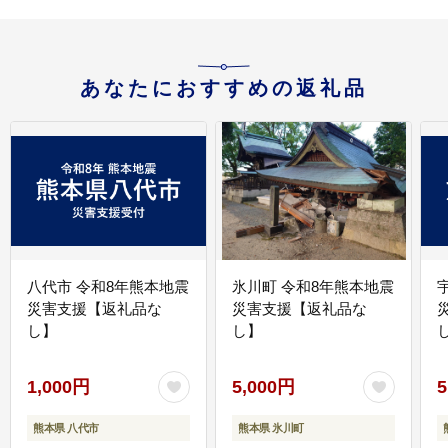
あなたにおすすめの返礼品
八代市 令和8年熊本地震
氷川町 令和8年熊本地震
災害支援【返礼品な
災害支援【返礼品な
し】
し】
し
1,000円
5,000円
5
熊本県 八代市
熊本県 氷川町