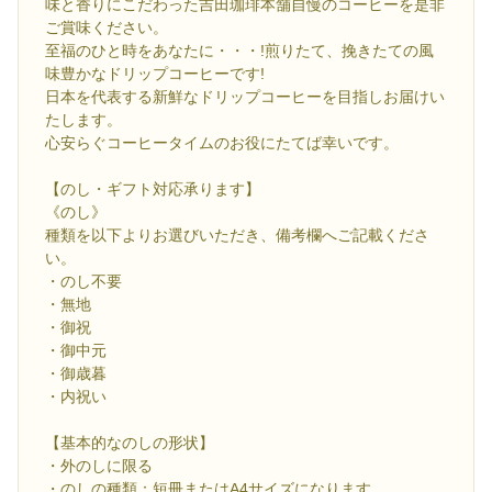
味と香りにこだわった吉田珈琲本舗自慢のコーヒーを是非
ご賞味ください。
至福のひと時をあなたに・・・!煎りたて、挽きたての風
味豊かなドリップコーヒーです!
日本を代表する新鮮なドリップコーヒーを目指しお届けい
たします。
心安らぐコーヒータイムのお役にたてば幸いです。
【のし・ギフト対応承ります】
《のし》
種類を以下よりお選びいただき、備考欄へご記載くださ
い。
・のし不要
・無地
・御祝
・御中元
・御歳暮
・内祝い
【基本的なのしの形状】
・外のしに限る
・のしの種類：短冊またはA4サイズになります。