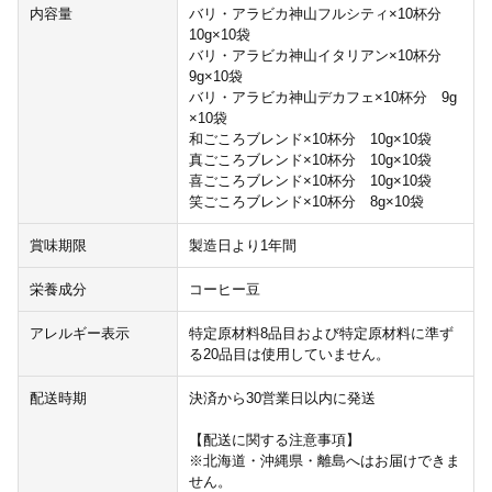
内容量
バリ・アラビカ神山フルシティ×10杯分
10g×10袋
バリ・アラビカ神山イタリアン×10杯分
9g×10袋
バリ・アラビカ神山デカフェ×10杯分 9g
×10袋
和ごころブレンド×10杯分 10g×10袋
真ごころブレンド×10杯分 10g×10袋
喜ごころブレンド×10杯分 10g×10袋
笑ごころブレンド×10杯分 8g×10袋
賞味期限
製造日より1年間
栄養成分
コーヒー豆
アレルギー表示
特定原材料8品目および特定原材料に準ず
る20品目は使用していません。
配送時期
決済から30営業日以内に発送
【配送に関する注意事項】
※北海道・沖縄県・離島へはお届けできま
せん。