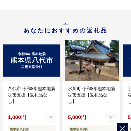
あなたにおすすめの返礼品
八代市 令和8年熊本地震
氷川町 令和8年熊本地震
災害支援【返礼品な
災害支援【返礼品な
し】
し】
し
1,000円
5,000円
5
熊本県 八代市
熊本県 氷川町