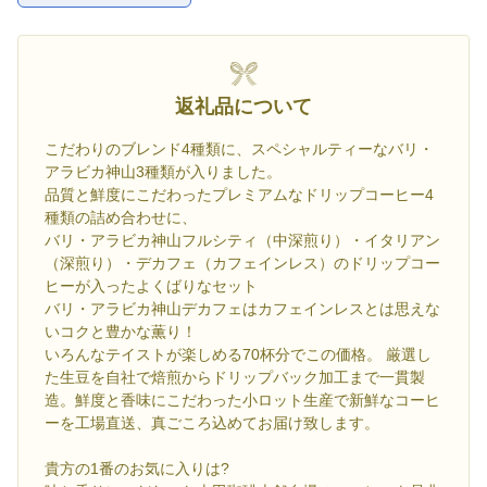
返礼品について
こだわりのブレンド4種類に、スペシャルティーなバリ・
アラビカ神山3種類が入りました。
品質と鮮度にこだわったプレミアムなドリップコーヒー4
種類の詰め合わせに、
バリ・アラビカ神山フルシティ（中深煎り）・イタリアン
（深煎り）・デカフェ（カフェインレス）のドリップコー
ヒーが入ったよくばりなセット
バリ・アラビカ神山デカフェはカフェインレスとは思えな
いコクと豊かな薫り！
いろんなテイストが楽しめる70杯分でこの価格。 厳選し
た生豆を自社で焙煎からドリップバック加工まで一貫製
造。鮮度と香味にこだわった小ロット生産で新鮮なコーヒ
ーを工場直送、真ごころ込めてお届け致します。
貴方の1番のお気に入りは?