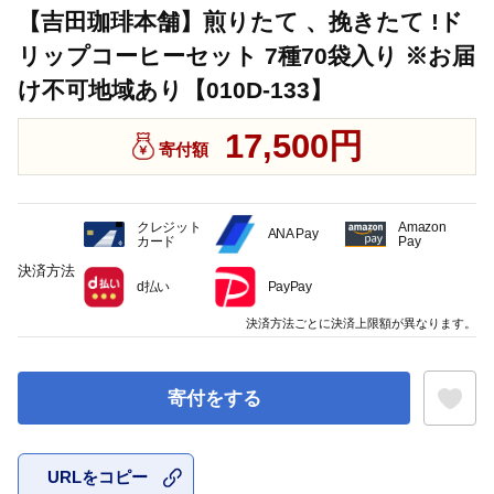
【吉田珈琲本舗】煎りたて 、挽きたて !ド
リップコーヒーセット 7種70袋入り ※お届
け不可地域あり【010D-133】
17,500円
寄付額
クレジット
Amazon
ANA Pay
カード
Pay
決済方法
d払い
PayPay
決済方法ごとに決済上限額が異なります。
寄付をする
URLをコピー
お気に入