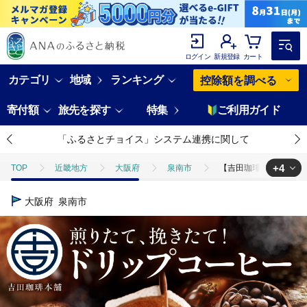
ログイン
新規登録
カート
カテゴリ
地域
ランキング
控除額を調べる
寄付額
旅先を探す
特集
ご利用ガイド
「ふるさとチョイス」システム連携に関して
+4
TOP
近畿地方
大阪府
泉南市
【吉田珈琲本舗】煎りたて
TOP
飲料（酒以外）
【吉田珈琲本舗】煎りたて 、挽きたて !ドリッ
大阪府
泉南市
TOP
飲料（酒以外）
ソフトドリンク
コーヒー
【吉田
TOP
飲料（酒以外）
ソフトドリンク
ほかのソフトドリンク
TOP
飲料（酒以外）
ほかの飲料
【吉田珈琲本舗】煎りたて 