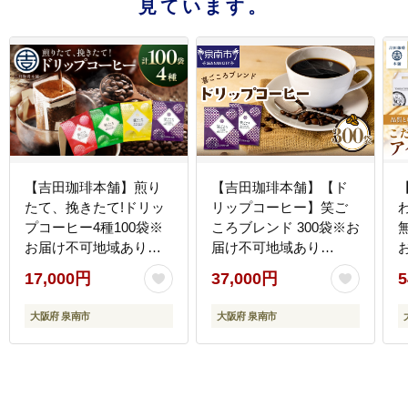
見ています。
【吉田珈琲本舗】煎り
【吉田珈琲本舗】【ド
たて、挽きたて!ドリッ
リップコーヒー】笑ご
プコーヒー4種100袋※
ころブレンド 300袋※お
お届け不可地域あり
届け不可地域あり
【010D-164】
【010C-018】
【
17,000円
37,000円
5
大阪府 泉南市
大阪府 泉南市