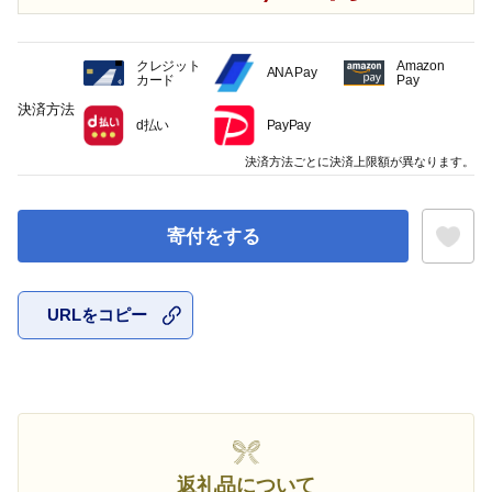
クレジット
Amazon
ANA Pay
カード
Pay
決済方法
d払い
PayPay
決済方法ごとに決済上限額が異なります。
寄付をする
URLをコピー
お気に入
返礼品について