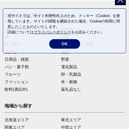
お礼の品から探す
当サイトでは、サイト利便性向上のため、クッキー（Cookie）を使
用しています。サイトの閲覧を継続された場合、Cookieの利用に同
意したことものといたします。
ANAオリジナル
定期便
詳細については
プライバシーポリシー
をお読みください。
酒
肉類
OK
加工食品
旅行・宿泊・体験
魚介類
麺類
日用品・雑貨
野菜
パン・菓子類
電化製品
フルーツ
卵・乳製品
ファッション
米・穀物
飲料(酒以外)
返礼品なし
地域から探す
北海道エリア
東北エリア
関東エリア
中部エリア