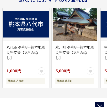
八代市 令和8年熊本地震
氷川町 令和8年熊本地震
災害支援【返礼品な
災害支援【返礼品な
し】
し】
し
1,000円
5,000円
5
熊本県 八代市
熊本県 氷川町