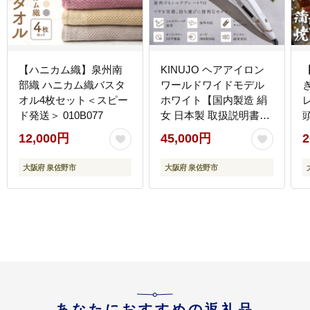
【ハニカム織】泉州南
KINUJO ヘアアイロン
部織 ハニカム織バスタ
ワールドワイドモデル
オル4枚セット＜スピー
ホワイト【国内製造 絹
ド発送＞ 010B077
女 日本製 取扱説明書付
き 1年間保証 美容家電
12,000円
45,000円
2
キヌジョ キヌージョ ギ
フト プレゼント 新生活
大阪府 泉佐野市
大阪府 泉佐野市
一人暮らし】 IBS0005
あなたにおすすめの返礼品