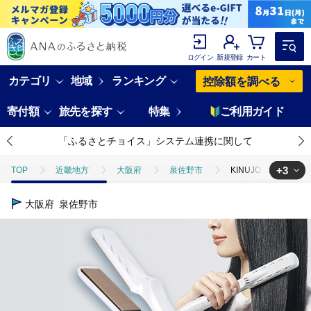
ログイン
新規登録
カート
カテゴリ
地域
ランキング
控除額を調べる
寄付額
旅先を探す
特集
ご利用ガイド
「ふるさとチョイス」システム連携に関して
+3
TOP
近畿地方
大阪府
泉佐野市
KINUJO ストレー
TOP
日用品・雑貨
美容雑貨
KINUJO ストレートヘアアイ
大阪府
泉佐野市
TOP
電化製品
KINUJO ストレートヘアアイロン ホワイト【国内製造
TOP
電化製品
美容・健康家電
KINUJO ストレートヘアア