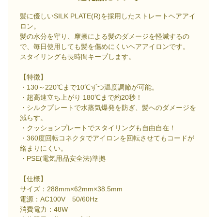
髪に優しいSILK PLATE(R)を採用したストレートヘアアイ
ロン。
髪の水分を守り、摩擦による髪のダメージを軽減するの
で、毎日使用しても髪を傷めにくいヘアアイロンです。
スタイリングも長時間キープします。
【特徴】
・130～220℃まで10℃ずつ温度調節が可能。
・超高速立ち上がり 180℃まで約20秒！
・シルクプレートで水蒸気爆発を防ぎ、髪へのダメージを
減らす。
・クッションプレートでスタイリングも自由自在！
・360度回転コネクタでアイロンを回転させてもコードが
絡まりにくい。
・PSE(電気用品安全法)準拠
【仕様】
サイズ：288mm×62mm×38.5mm
電源：AC100V 50/60Hz
消費電力：48W