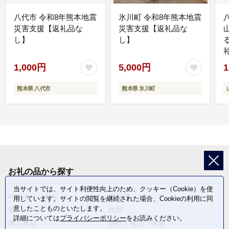
八代市 令和8年熊本地震
氷川町 令和8年熊本地震
災害支援【返礼品な
災害支援【返礼品な
し】
し】
1,000円
5,000円
1
熊本県 八代市
熊本県 氷川町
お礼の品から探す
当サイトでは、サイト利便性向上のため、クッキー（Cookie）を使
ANAオリジナル
定期便
用しています。サイトの閲覧を継続された場合、Cookieの利用に同
意したことものといたします。
酒
肉類
詳細については
プライバシーポリシー
をお読みください。
加工食品
旅行・宿泊・体験