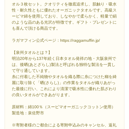
オル３枚セット。クオリティを徹底追求し、肌触り・吸水
性・耐久性ともに優れたオーガニックタオルです。高級ス
ーピマ綿を使用しており、しなやかで柔らかく、軽量で絹
のような品のある光沢が特徴です。ギフト・プレゼントに
も喜んで頂ける商品です。
ラガマフィン公式ページ：https://raggamuffin.jp/
【泉州タオルとは？】
明治20年から137年続く日本タオル発祥の地・大阪泉州で
は、後晒(あとざらし)製法と呼ばれる独特な製法を一貫し
て守り通しています。
糸に付着した不純物やタオルを織る際に糸につけた糊を綺
麗に取り除く「晒(さらし)」の作業をタオルが織りあがっ
た最後に行い、これにより清潔で吸水性に優れた肌ざわり
の良いタオルができあがります。
原材料：綿100％（スーピマオーガニックコットン使用）
製造地：泉佐野市
※寄附者様のご都合による寄附申込みのキャンセル、返礼