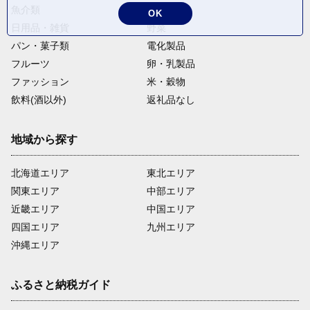
魚介類
麺類
OK
日用品・雑貨
野菜
パン・菓子類
電化製品
フルーツ
卵・乳製品
ファッション
米・穀物
飲料(酒以外)
返礼品なし
地域から探す
北海道エリア
東北エリア
関東エリア
中部エリア
近畿エリア
中国エリア
四国エリア
九州エリア
沖縄エリア
ふるさと納税ガイド