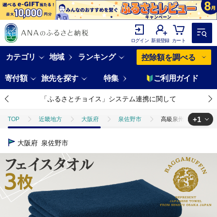
ログイン
新規登録
カート
カテゴリ
地域
ランキング
控除額を調べる
寄付額
旅先を探す
特集
ご利用ガイド
「ふるさとチョイス」システム連携に関して
+1
TOP
近畿地方
大阪府
泉佐野市
高級泉州タオル ラガマ
TOP
日用品・雑貨
寝具・タオル
高級泉州タオル ラガマフィン
大阪府
泉佐野市