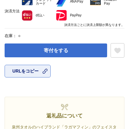
ANA Pay
カード
Pay
決済方法
d払い
PayPay
決済方法ごとに決済上限額が異なります。
在庫：
○
寄付をする
URLをコピー
お気に入
返礼品について
泉州タオルのハイブランド「ラガマフィン」のフェイスタ