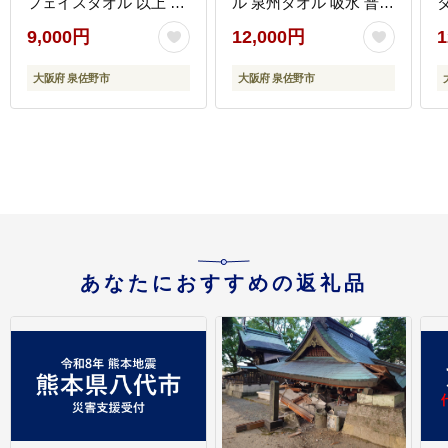
フェイスタオル 以上 バ
ル 泉州タオル 吸水 普段
スタオル 未満 泉州タオ
使い 無地 シンプル 日用
9,000円
12,000円
1
ル 吸水 普段使い シンプ
品 ふわふわ ふかふか 厚
ル 日用品 たおる】
手 パイル ブルー グレー
G
大阪府 泉佐野市
大阪府 泉佐野市
G3979-1
家族 3色 たおる 一人暮
らし TVで紹介！】
099H1144-2
あなたにおすすめの返礼品