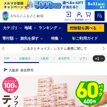
ログイン
新規登録
カート
カテゴリ
地域
ランキング
控除額を調べる
寄付額
旅先を探す
特集
ご利用ガイド
「ふるさとチョイス」システム連携に関して
+1
TOP
近畿地方
大阪府
泉佐野市
ソフトパックティッシュ 
TOP
日用品・雑貨
ほかの雑貨・日用品
ソフトパックティッシュ
大阪府
泉佐野市