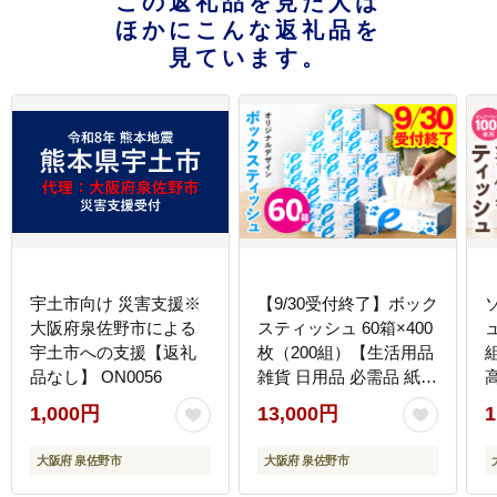
この返礼品を見た人は
ほかにこんな返礼品を
見ています。
宇土市向け 災害支援※
【9/30受付終了】ボック
大阪府泉佐野市による
スティッシュ 60箱×400
ュ
宇土市への支援【返礼
枚（200組）【生活用品
品なし】 ON0056
雑貨 日用品 必需品 紙
常備品 まとめ買い 備蓄
1,000円
13,000円
1
防災 ティッシュペーパ
ー てぃっしゅ ティッシ
し
大阪府 泉佐野市
大阪府 泉佐野市
ュ eスポーツ応援 泉佐