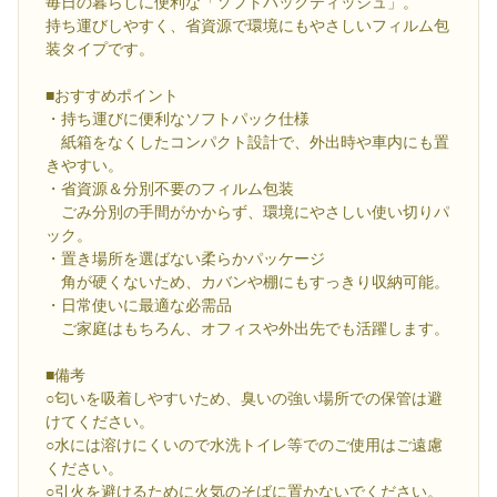
毎日の暮らしに便利な「ソフトパックティッシュ」。
持ち運びしやすく、省資源で環境にもやさしいフィルム包
装タイプです。
■おすすめポイント
・持ち運びに便利なソフトパック仕様
紙箱をなくしたコンパクト設計で、外出時や車内にも置
きやすい。
・省資源＆分別不要のフィルム包装
ごみ分別の手間がかからず、環境にやさしい使い切りパ
ック。
・置き場所を選ばない柔らかパッケージ
角が硬くないため、カバンや棚にもすっきり収納可能。
・日常使いに最適な必需品
ご家庭はもちろん、オフィスや外出先でも活躍します。
■備考
○匂いを吸着しやすいため、臭いの強い場所での保管は避
けてください。
○水には溶けにくいので水洗トイレ等でのご使用はご遠慮
ください。
○引火を避けるために火気のそばに置かないでください。