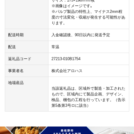
サイズ：175×198ｍｍ/枚
※画像はイメージです｡
※パルプ製品の特性上、マイナス2mm程
度の寸法変化・収縮が発生する可能性があ
ります。
配送時期
入金確認後、90日以内に発送予定
配送
常温
返礼品コード
27213-010B1754
事業者名
株式会社アロハス
地場産品
当該返礼品は、区域外で製造・加工された
もので、区域内にて製品企画、デザイン、
検品、梱包の工程を行っています。（告示
第5条第3号ロに該当）