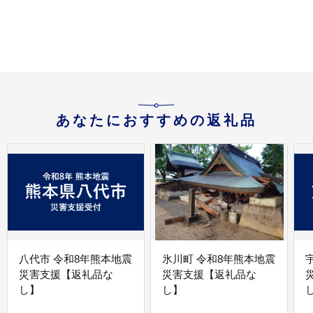
野市オリジナル】
099H3422
あなたにおすすめの返礼品
八代市 令和8年熊本地震
氷川町 令和8年熊本地震
災害支援【返礼品な
災害支援【返礼品な
し】
し】
し