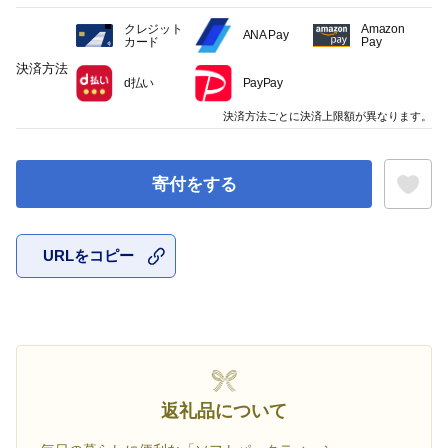
クレジット
Amazon
ANA Pay
カード
Pay
決済方法
d払い
PayPay
決済方法ごとに決済上限額が異なります。
寄付をする
URLをコピー
お気に入
返礼品について