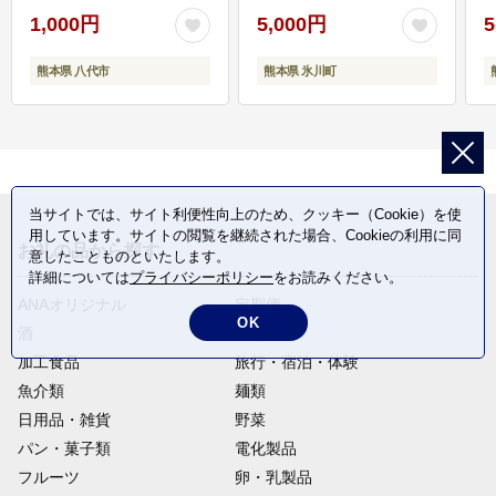
1,000円
5,000円
5
熊本県 八代市
熊本県 氷川町
当サイトでは、サイト利便性向上のため、クッキー（Cookie）を使
用しています。サイトの閲覧を継続された場合、Cookieの利用に同
お礼の品から探す
意したことものといたします。
詳細については
プライバシーポリシー
をお読みください。
ANAオリジナル
定期便
OK
酒
肉類
加工食品
旅行・宿泊・体験
魚介類
麺類
日用品・雑貨
野菜
パン・菓子類
電化製品
フルーツ
卵・乳製品