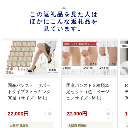
この返礼品を見た人は
ほかにこんな返礼品を
見ています。
国産パンスト サポー
国産パンスト３種類25
R
トタイプストッキング
足セット（色：ベージ
30足（サイズ：M-L）
ュ／サイズ：M-L）
22,000円
22,000円
1
大阪府 貝塚市
大阪府 貝塚市