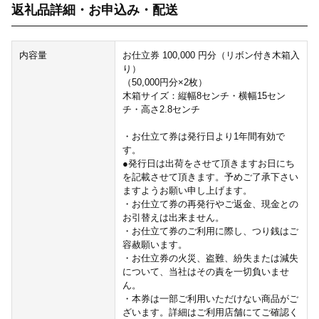
返礼品詳細・お申込み・配送
内容量
お仕立券 100,000 円分（リボン付き木箱入
り）
（50,000円分×2枚）
木箱サイズ：縦幅8センチ・横幅15セン
チ・高さ2.8センチ
・お仕立て券は発行日より1年間有効で
す。
●発行日は出荷をさせて頂きますお日にち
を記載させて頂きます。予めご了承下さい
ますようお願い申し上げます。
・お仕立て券の再発行やご返金、現金との
お引替えは出来ません。
・お仕立て券のご利用に際し、つり銭はご
容赦願います。
・お仕立券の火災、盗難、紛失または減失
について、当社はその責を一切負いませ
ん。
・本券は一部ご利用いただけない商品がご
ざいます。詳細はご利用店舗にてご確認く