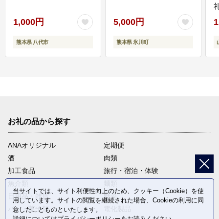
1,000円
5,000円
1
熊本県 八代市
熊本県 氷川町
お礼の品から探す
ANAオリジナル
定期便
酒
肉類
加工食品
旅行・宿泊・体験
魚介類
麺類
当サイトでは、サイト利便性向上のため、クッキー（Cookie）を使
日用品・雑貨
野菜
用しています。サイトの閲覧を継続された場合、Cookieの利用に同
パン・菓子類
電化製品
意したことものといたします。
詳細については
プライバシーポリシー
をお読みください。