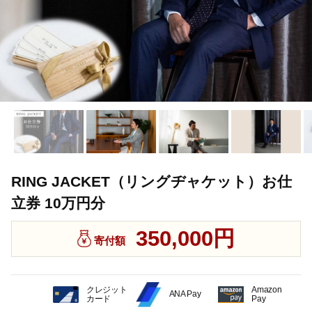
RING JACKET（リングヂャケット）お仕
立券 10万円分
350,000円
寄付額
クレジット
Amazon
ANA Pay
カード
Pay