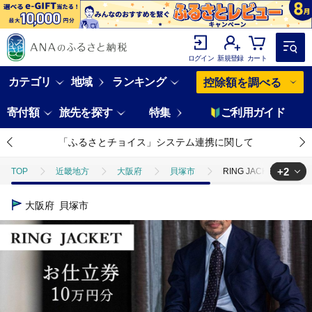
ログイン
新規登録
カート
カテゴリ
地域
ランキング
控除額を調べる
寄付額
旅先を探す
特集
ご利用ガイド
「ふるさとチョイス」システム連携に関して
+2
TOP
近畿地方
大阪府
貝塚市
RING JACKET（リ
TOP
旅行・宿泊・体験
体験チケット
その他体験チケット
大阪府
貝塚市
TOP
ファッション
その他ファッション
RING JACKET