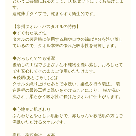
というご要望にお応えして、10枚セットにしてお届けしま
す。
速乾薄手タイプで、乾きやすく衛生的です。
【泉州タオル・バスタオルの特徴】
◆すぐれた吸水性
タオルの製造時に使用する糊やロウの綿の油分を洗い落し
ているので、タオル本来の優れた吸水性を発揮します。
◆おろしたてでも清潔
後晒しの工程でさまざまな不純物を洗い落し、おろしたて
でも安心してそのままご使用いただけます。
★後晒(あとざらし)とは
タオルを織り上げたあとで水洗い、染色を行う製法。 製
造過程の最終工程に洗いをかけることにより、 糊が洗い
流され、柔らかく吸水性に長けたタオルに仕上がります。
◆心地良い肌ざわり
ふんわりとやさしい肌触りで、赤ちゃんや敏感肌の方もご
満足いただけるタオルです。
提供：株式会社 塚本