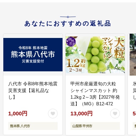
あなたにおすすめの返礼品
八代市 令和8年熊本地震
甲州市産厳選旬の大粒
災害支援【返礼品な
シャインマスカット 約
し】
1.2kg 2～3房【2027年発
送】（MG）B12-472
1,000円
13,000円
5
熊本県 八代市
山梨県 甲州市