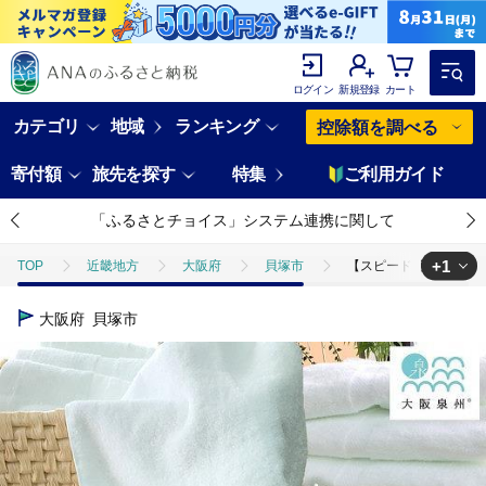
ログイン
新規登録
カート
カテゴリ
地域
ランキング
控除額を調べる
寄付額
旅先を探す
特集
ご利用ガイド
「ふるさとチョイス」システム連携に関して
+1
TOP
近畿地方
大阪府
貝塚市
【スピード発送】【大
TOP
日用品・雑貨
寝具・タオル
【スピード発送】【大阪泉
大阪府
貝塚市