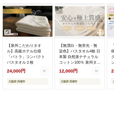
【泉州こだわりタオ
【無漂白・無蛍光・無
ル】高級ホテル仕様
染色】バスタオル4枚 日
「パトラ」コンパクト
本製 自然派ナチュラル
バスタオル２枚
コットン100％ 泉州タオ
ン
ル
24,000円
12,000円
2
大阪府 貝塚市
大阪府 貝塚市