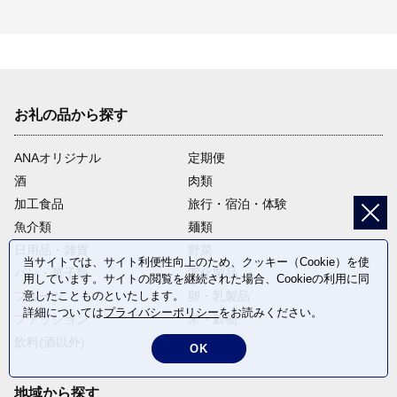
お礼の品から探す
ANAオリジナル
定期便
酒
肉類
加工食品
旅行・宿泊・体験
魚介類
麺類
日用品・雑貨
野菜
当サイトでは、サイト利便性向上のため、クッキー（Cookie）を使
パン・菓子類
電化製品
用しています。サイトの閲覧を継続された場合、Cookieの利用に同
意したことものといたします。
フルーツ
卵・乳製品
詳細については
プライバシーポリシー
をお読みください。
ファッション
米・穀物
飲料(酒以外)
返礼品なし
OK
地域から探す