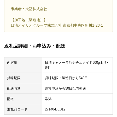
事業者：大醤株式会社
【加工地（製造地）】
日清オイリオグループ株式会社 東京都中央区新川1-23-1
返礼品詳細・お申込み・配送
内容量
日清キャノーラ油ナチュメイド900gポリ×
8本
賞味期限
賞味期限：製造日から540日
配送時期
通常申込から30日以内発送
配送
常温
返礼品コード
27140-BC012