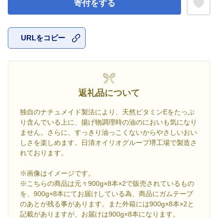
寄付をする
URLをコピー
お気に入
返礼品について
独自のナチュメイド製法により、天然ビタミンEをたっぷ
り含んでいる上に、揚げ物調理時の油のにおいも気になり
ません。さらに、すっきり油っこくないからやさしいおい
しさを楽しめます。日清オイリオグループ堺工場で製造さ
れております。
※画像はイメージです。
※こちらの商品は元々900g×8本×2で販売されているもの
を、900g×8本にてお届けしている為、商品にガムテープ
のあとが残る事があります。また外箱には900g×8本×2と
記載がありますが、お届けは900g×8本になります。