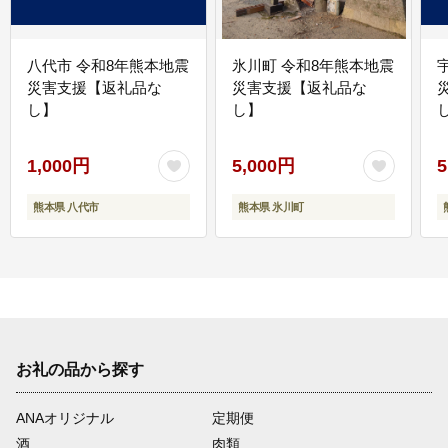
八代市 令和8年熊本地震
氷川町 令和8年熊本地震
災害支援【返礼品な
災害支援【返礼品な
し】
し】
し
1,000円
5,000円
5
熊本県 八代市
熊本県 氷川町
お礼の品から探す
ANAオリジナル
定期便
酒
肉類