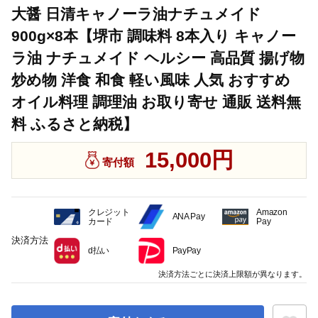
大醤 日清キャノーラ油ナチュメイド
900g×8本【堺市 調味料 8本入り キャノー
ラ油 ナチュメイド ヘルシー 高品質 揚げ物
炒め物 洋食 和食 軽い風味 人気 おすすめ
オイル料理 調理油 お取り寄せ 通販 送料無
料 ふるさと納税】
15,000円
寄付額
クレジット
Amazon
ANA Pay
カード
Pay
決済方法
d払い
PayPay
決済方法ごとに決済上限額が異なります。