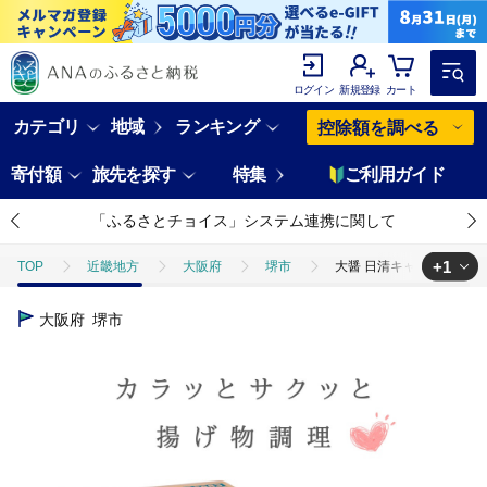
ログイン
新規登録
カート
カテゴリ
地域
ランキング
控除額を調べる
寄付額
旅先を探す
特集
ご利用ガイド
「ふるさとチョイス」システム連携に関して
+1
TOP
近畿地方
大阪府
堺市
大醤 日清キャノーラ油ナチ
TOP
加工食品
調味料
食用油
大醤 日清キャノーラ油ナ
大阪府
堺市