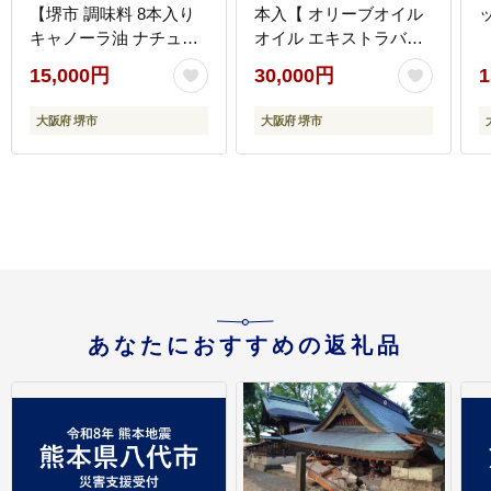
【堺市 調味料 8本入り
本入【 オリーブオイル
キャノーラ油 ナチュメ
オイル エキストラバー
イド ヘルシー 高品質 揚
ジンオリーブオイル エ
15,000円
30,000円
1
げ物 炒め物 洋食 和食
クストラバージン エキ
軽い風味 人気 おすすめ
ストラバージンオイル
大阪府 堺市
大阪府 堺市
オイル料理 調理油 お取
調味料 高品質 ヘルシー
り寄せ 通販 送料無料 ふ
サラダ パスタ 洋食 人気
るさと納税】
おすすめ 送料無料 大阪
府 堺市】
あなたにおすすめの返礼品