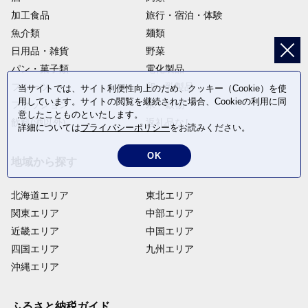
加工食品
旅行・宿泊・体験
魚介類
麺類
日用品・雑貨
野菜
パン・菓子類
電化製品
フルーツ
卵・乳製品
当サイトでは、サイト利便性向上のため、クッキー（Cookie）を使
用しています。サイトの閲覧を継続された場合、Cookieの利用に同
ファッション
米・穀物
意したことものといたします。
飲料(酒以外)
返礼品なし
詳細については
プライバシーポリシー
をお読みください。
OK
地域から探す
北海道エリア
東北エリア
関東エリア
中部エリア
近畿エリア
中国エリア
四国エリア
九州エリア
沖縄エリア
ふるさと納税ガイド