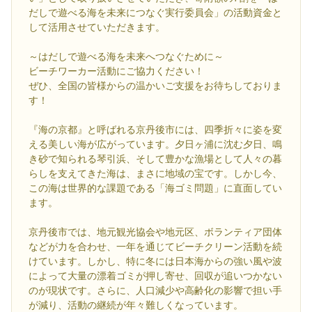
だしで遊べる海を未来につなぐ実行委員会」の活動資金と
して活用させていただきます。
～はだしで遊べる海を未来へつなぐために～
ビーチワーカー活動にご協力ください！
ぜひ、全国の皆様からの温かいご支援をお待ちしておりま
す！
『海の京都』と呼ばれる京丹後市には、四季折々に姿を変
える美しい海が広がっています。夕日ヶ浦に沈む夕日、鳴
き砂で知られる琴引浜、そして豊かな漁場として人々の暮
らしを支えてきた海は、まさに地域の宝です。しかし今、
この海は世界的な課題である「海ゴミ問題」に直面してい
ます。
京丹後市では、地元観光協会や地元区、ボランティア団体
などが力を合わせ、一年を通じてビーチクリーン活動を続
けています。しかし、特に冬には日本海からの強い風や波
によって大量の漂着ゴミが押し寄せ、回収が追いつかない
のが現状です。さらに、人口減少や高齢化の影響で担い手
が減り、活動の継続が年々難しくなっています。