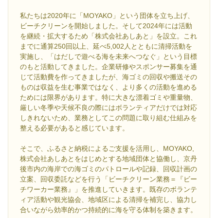
私たちは2020年に「MOYAKO」という団体を立ち上げ、
ビーチクリーンを開始しました。そして2024年には活動
を継続・拡大するため「株式会社あしあと」を設立。これ
までに通算250回以上、延べ5,002人とともに清掃活動を
実施し、「はだしで遊べる海を未来へつなぐ」という目標
のもと活動してきました。企業研修やスポンサー募集を通
じて活動費を作ってきましたが、海ゴミの回収や搬送その
ものは収益を生む事業ではなく、より多くの活動を進める
ためには限界があります。特に大きな漂着ゴミや重量物、
厳しい冬季や天候不良の際にはボランティアだけでは対応
しきれないため、業務としてこの問題に取り組む仕組みを
整える必要があると感じています。
そこで、ふるさと納税によるご支援を活用し、MOYAKO,
株式会社あしあとをはじめとする地域団体と協働し、京丹
後市内の海岸での海ゴミのパトロールや記録、回収計画の
立案、回収委託などを行う「ビーチクリーン業務＝『ビー
チワーカー業務』」を推進していきます。既存のボランテ
ィア活動や観光協会、地域区による清掃を補完し、協力し
合いながら効率的かつ持続的に海を守る体制を築きます。