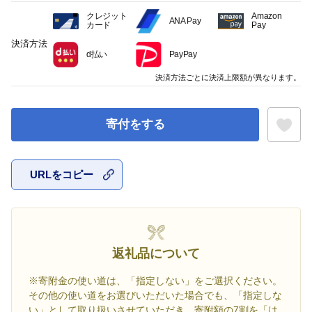
クレジット
Amazon
ANA Pay
カード
Pay
決済方法
d払い
PayPay
決済方法ごとに決済上限額が異なります。
寄付をする
URLをコピー
お気に入
返礼品について
※寄附金の使い道は、「指定しない」をご選択ください。
その他の使い道をお選びいただいた場合でも、「指定しな
い」として取り扱いさせていただき、寄附額の7割を「は