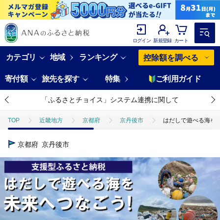
ログイン
新規登録
カート
カテゴリ
地域
ランキング
控除額を調べる
寄付額
旅先を探す
特集
ご利用ガイド
「ふるさとチョイス」システム連携に関して
TOP
近畿地方
京都府
京丹後市
はだしで遊べる海を未来
京都府
京丹後市