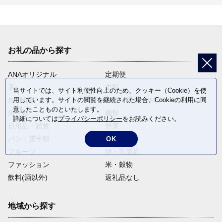
お礼の品から探す
ANAオリジナル
定期便
酒
肉類
当サイトでは、サイト利便性向上のため、クッキー（Cookie）を使
加工食品
旅行・宿泊・体験
用しています。サイトの閲覧を継続された場合、Cookieの利用に同
意したことものといたします。
魚介類
麺類
詳細については
プライバシーポリシー
をお読みください。
日用品・雑貨
野菜
パン・菓子類
電化製品
OK
フルーツ
卵・乳製品
ファッション
米・穀物
飲料(酒以外)
返礼品なし
地域から探す