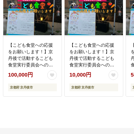
【こども食堂への応援
【こども食堂への応援
をお願いします！】京
をお願いします！】京
丹後で活動するこども
丹後で活動するこども
食堂実行委員会への活
食堂実行委員会への活
動支援 1口 100,000円
動支援 1口 10,000円
動
100,000円
10,000円
5
【返礼品なし】
【返礼品なし】
II00004
II00002
I
京都府 京丹後市
京都府 京丹後市