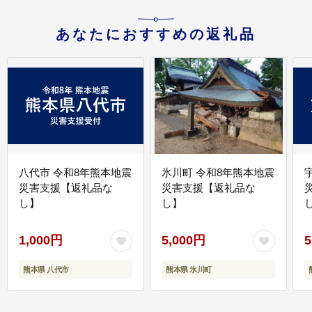
あなたにおすすめの返礼品
八代市 令和8年熊本地震
氷川町 令和8年熊本地震
災害支援【返礼品な
災害支援【返礼品な
し】
し】
し
1,000円
5,000円
5
熊本県 八代市
熊本県 氷川町