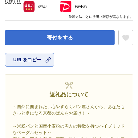
決済方法
d払い
PayPay
決済方法ごとに決済上限額が異なります。
寄付をする
URLをコピー
お気に入
返礼品について
～自然に囲まれた、心やすらぐパン屋さんから、あなたも
きっと虜になる京都のぱんをお届け！～
～米粉パンと国産小麦粉の両方の特徴を持つハイブリッド
なベーグルセット～