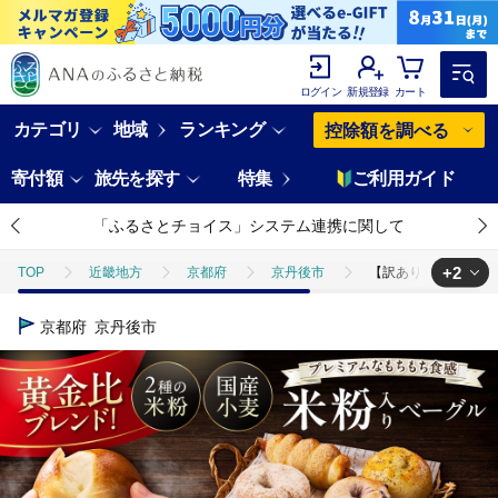
ログイン
新規登録
カート
カテゴリ
地域
ランキング
控除額を調べる
寄付額
旅先を探す
特集
ご利用ガイド
「ふるさとチョイス」システム連携に関して
+2
TOP
近畿地方
京都府
京丹後市
【訳あり】京丹後産米
TOP
パン・菓子類
【訳あり】京丹後産米粉ベーグル 10個詰め合わせ
京都府
京丹後市
TOP
パン・菓子類
パン
【訳あり】京丹後産米粉ベーグル 10