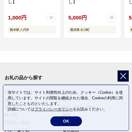
し】
し】
し
1,000円
5,000円
5
熊本県 八代市
熊本県 氷川町
お礼の品から探す
ANAオリジナル
定期便
当サイトでは、サイト利便性向上のため、クッキー（Cookie）を使
用しています。サイトの閲覧を継続された場合、Cookieの利用に同
酒
肉類
意したことものといたします。
加工食品
旅行・宿泊・体験
詳細については
プライバシーポリシー
をお読みください。
魚介類
麺類
OK
日用品・雑貨
野菜
パン・菓子類
電化製品