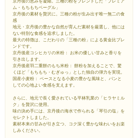
京丹後の恵みを凝縮。三種の粉をブレンドした「プレミア
ム・もちもちベーグル」
京丹後の素材を贅沢に。三種の粉が生み出す唯一無二の食
感
地元・京丹後の豊かな自然が育んだ素材を厳選し、他には
ない特別な食感を追求しました。
最大の特徴は、こだわりの「三種の粉」による黄金比ブレ
ンドです。
京丹後産コシヒカリの米粉： お米の優しい甘みと香りを
引き出します。
京丹後産羽二重餅のもち米粉： 餅粉を加えることで、驚
くほど「もちもち・むぎゅっ」とした独自の弾力を実現。
国産小麦粉： ベースとなる小麦の豊かな風味と、パンと
しての心地よい食感を支えます。
さらに、地元で長く愛されている平林乳業の「ヒラヤミル
ク」を贅沢に使用。
味の決め手には、京丹後の海水で作られる「琴引の塩」を
セレクトしました。
素材本来の甘みが引き立つ、コク深く豊かな味わいをお楽
しみください。