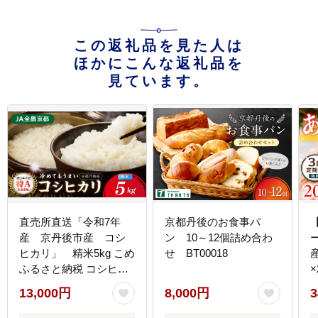
この返礼品を見た人は
ほかにこんな返礼品を
見ています。
直売所直送「令和7年
京都丹後のお食事パ
産 京丹後市産 コシ
ン 10～12個詰め合わ
ヒカリ」 精米5kg こめ
せ BT00018
ふるさと納税 コシヒカ
リ 精米 米 精米 白米
13,000円
8,000円
3
2025 年 京都産
JA00095