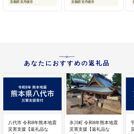
京都府 京丹後市
京都府 京丹後市
料
あなたにおすすめの返礼品
八代市 令和8年熊本地震
氷川町 令和8年熊本地震
災害支援【返礼品な
災害支援【返礼品な