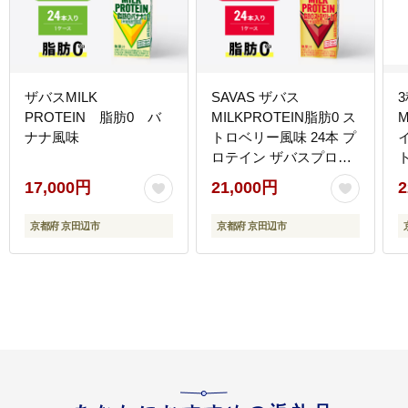
ザバスMILK
SAVAS ザバス
PROTEIN 脂肪0 バ
MILKPROTEIN脂肪0 ス
M
ナナ風味
トロベリー風味 24本 プ
ロテイン ザバスプロテ
イン ミルクプロテイン
17,000円
21,000円
2
ドリンク 飲み物 運動後
の水分補給 プロテイン
京都府 京田辺市
京都府 京田辺市
ドリンク 飲みやすい 運
動 スポーツ 京都 京都府
京田辺市