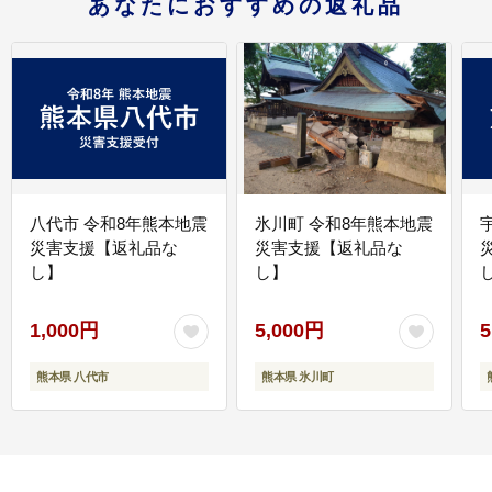
あなたにおすすめの返礼品
八代市 令和8年熊本地震
氷川町 令和8年熊本地震
災害支援【返礼品な
災害支援【返礼品な
し】
し】
し
1,000円
5,000円
5
熊本県 八代市
熊本県 氷川町