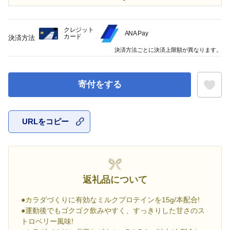
クレジット
ANA Pay
カード
決済方法
決済方法ごとに決済上限額が異なります。
寄付をする
URLをコピー
お気に入
返礼品について
●カラダづくりに有効なミルクプロテインを15g/本配合!
●運動後でもゴクゴク飲みやすく、すっきりした甘さのス
トロベリー風味!