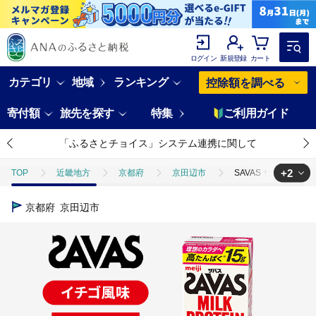
ログイン
新規登録
カート
カテゴリ
地域
ランキング
控除額を調べる
寄付額
旅先を探す
特集
ご利用ガイド
「ふるさとチョイス」システム連携に関して
+2
TOP
近畿地方
京都府
京田辺市
SAVAS ザバス M
TOP
卵・乳製品
ほかの卵・乳製品
SAVAS ザバス MIL
京都府
京田辺市
TOP
飲料（酒以外）
ほかの飲料
SAVAS ザバス MILK