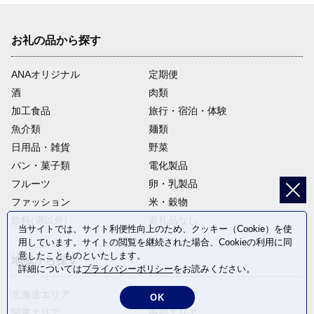
お礼の品から探す
ANAオリジナル
定期便
酒
肉類
加工食品
旅行・宿泊・体験
魚介類
麺類
日用品・雑貨
野菜
パン・菓子類
電化製品
フルーツ
卵・乳製品
ファッション
米・穀物
飲料(酒以外)
返礼品なし
当サイトでは、サイト利便性向上のため、クッキー（Cookie）を使
用しています。サイトの閲覧を継続された場合、Cookieの利用に同
意したことものといたします。
地域から探す
詳細については
プライバシーポリシー
をお読みください。
北海道エリア
東北エリア
OK
関東エリア
中部エリア