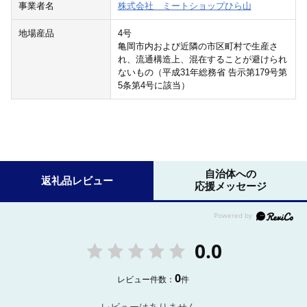
事業者名
株式会社 ミートショップひら山
地場産品
4号
亀岡市内および近隣の市区町村で生産さ
れ、流通構造上、混在することが避けられ
ないもの（平成31年総務省 告示第179号第
5条第4号に該当）
自治体への
返礼品レビュー
応援メッセージ
0.0
0
レビュー件数：
件
レビューはありません。