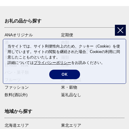
お礼の品から探す
ANAオリジナル
定期便
酒
肉類
当サイトでは、サイト利便性向上のため、クッキー（Cookie）を使
加工食品
旅行・宿泊・体験
用しています。サイトの閲覧を継続された場合、Cookieの利用に同
意したことものといたします。
魚介類
麺類
詳細については
プライバシーポリシー
をお読みください。
日用品・雑貨
野菜
パン・菓子類
電化製品
OK
フルーツ
卵・乳製品
ファッション
米・穀物
飲料(酒以外)
返礼品なし
地域から探す
北海道エリア
東北エリア