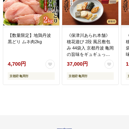
【数量限定】地鶏丹波
《保津川あられ本舗》
黒どり ムネ肉2kg
穂花遊び 2段 風呂敷包
み 44袋入 京都丹波 亀岡
の旨味をギュギュっと
個包装にして詰め合わ
4,700円
37,000円
1
せ!食べきりサイズが嬉
しい!あられ おかき 米菓
京都府 亀岡市
京都府 亀岡市
お取り寄せ 人気 ギフト
贈答用 桐箱付き 風呂敷
付き