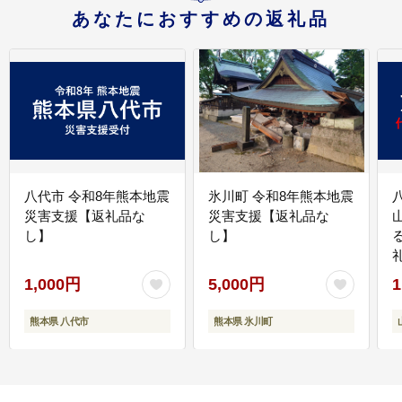
あなたにおすすめの返礼品
八代市 令和8年熊本地震
氷川町 令和8年熊本地震
災害支援【返礼品な
災害支援【返礼品な
し】
し】
1,000円
5,000円
1
熊本県 八代市
熊本県 氷川町