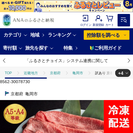
ログイン
新規登録
カート
カテゴリ
地域
ランキング
控除額を調べる
寄付額
旅先を探す
特集
ご利用ガイド
「ふるさとチョイス」システム連携に関して
+4
TOP
近畿地方
京都府
亀岡市
訳あり 京都産黒毛和牛(A
8562-30078730
TOP
肉
牛肉
黒毛和牛
訳あり 京都産黒毛和牛(A4,A5
京都府
亀岡市
TOP
肉
牛肉
すき焼き(牛肉)
訳あり 京都産黒毛和牛(A4
TOP
肉
牛肉
しゃぶしゃぶ(牛肉)
訳あり 京都産黒毛和牛
TOP
肉
牛肉
焼肉(牛肉)
訳あり 京都産黒毛和牛(A4,A