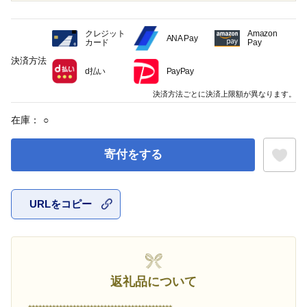
クレジット
Amazon
ANA Pay
カード
Pay
決済方法
d払い
PayPay
決済方法ごとに決済上限額が異なります。
在庫：
○
寄付をする
URLをコピー
お気に入
返礼品について