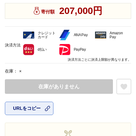
207,000円
寄付額
クレジット
Amazon
ANA Pay
カード
Pay
決済方法
d払い
PayPay
決済方法ごとに決済上限額が異なります。
在庫：
×
在庫がありません
URLをコピー
お気に入