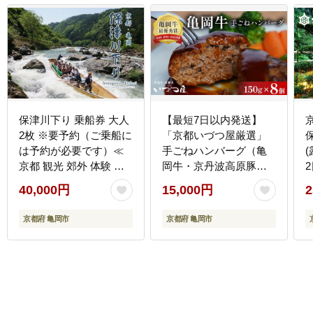
保津川下り 乗船券 大人
【最短7日以内発送】
2枚 ※要予約（ご乗船に
「京都いづつ屋厳選」
は予約が必要です）≪
手ごねハンバーグ（亀
京都 観光 郊外 体験 急
岡牛・京丹波高原豚使
流 嵐山≫
用) 150g×8個 ≪訳あり
40,000円
15,000円
2
和牛 牛肉 冷凍≫
京都府 亀岡市
京都府 亀岡市