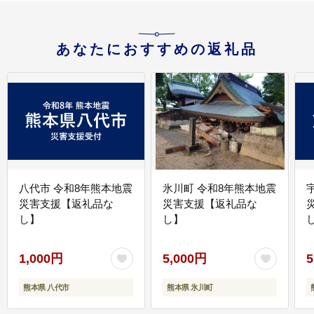
あなたにおすすめの返礼品
八代市 令和8年熊本地震
氷川町 令和8年熊本地震
災害支援【返礼品な
災害支援【返礼品な
し】
し】
し
1,000円
5,000円
5
熊本県 八代市
熊本県 氷川町