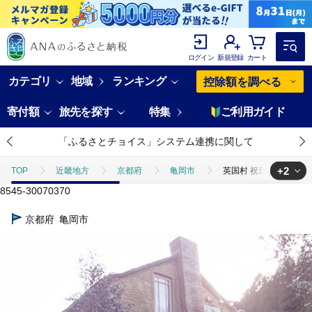
ログイン
新規登録
カート
カテゴリ
地域
ランキング
控除額を調べる
寄付額
旅先を探す
特集
ご利用ガイド
「ふるさとチョイス」システム連携に関して
+2
TOP
近畿地方
京都府
亀岡市
英国村 祝日 宿泊 スペ
8545-30070370
TOP
旅行・宿泊・体験
宿泊券
英国村 祝日 宿泊 スペシャ
京都府
亀岡市
TOP
旅行・宿泊・体験
体験チケット
英国村 祝日 宿泊 ス