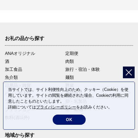
お礼の品から探す
ANAオリジナル
定期便
酒
肉類
加工食品
旅行・宿泊・体験
魚介類
麺類
日用品・雑貨
野菜
当サイトでは、サイト利便性向上のため、クッキー（Cookie）を使
パン・菓子類
電化製品
用しています。サイトの閲覧を継続された場合、Cookieの利用に同
フルーツ
卵・乳製品
意したことものといたします。
詳細については
プライバシーポリシー
をお読みください。
ファッション
米・穀物
飲料(酒以外)
返礼品なし
OK
地域から探す