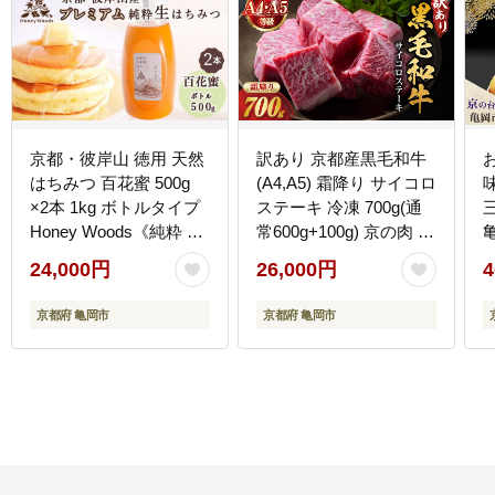
京都・彼岸山 徳用 天然
訳あり 京都産黒毛和牛
はちみつ 百花蜜 500g
(A4,A5) 霜降り サイコロ
×2本 1kg ボトルタイプ
ステーキ 冷凍 700g(通
Honey Woods《純粋 非
常600g+100g) 京の肉 ス
加熱 国産 完熟 無添加
テーキ ひら山 厳選≪緊
24,000円
26,000円
4
生はちみつ 家庭用 蜂蜜
急支援 牛肉 和牛 国産
健康 ダイエット》訳あ
丹波産 ふるさと納税ス
京都府 亀岡市
京都府 亀岡市
り
テーキ≫