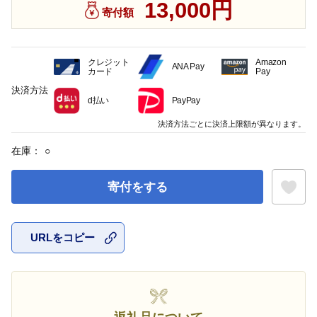
13,000円
寄付額
クレジット
Amazon
ANA Pay
カード
Pay
決済方法
d払い
PayPay
決済方法ごとに決済上限額が異なります。
在庫：
○
寄付をする
URLをコピー
お気に入