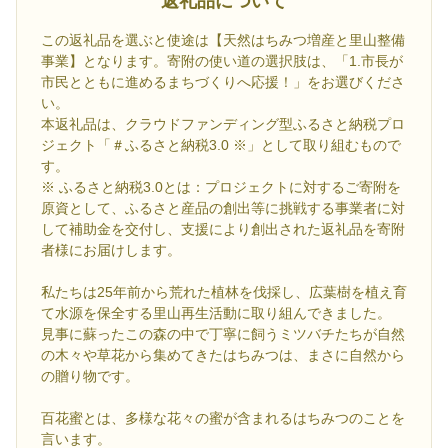
返礼品について
この返礼品を選ぶと使途は【天然はちみつ増産と里山整備
事業】となります。寄附の使い道の選択肢は、「1.市長が
市民とともに進めるまちづくりへ応援！」をお選びくださ
い。
本返礼品は、クラウドファンディング型ふるさと納税プロ
ジェクト「＃ふるさと納税3.0 ※」として取り組むもので
す。
※ ふるさと納税3.0とは：プロジェクトに対するご寄附を
原資として、ふるさと産品の創出等に挑戦する事業者に対
して補助金を交付し、支援により創出された返礼品を寄附
者様にお届けします。
私たちは25年前から荒れた植林を伐採し、広葉樹を植え育
て水源を保全する里山再生活動に取り組んできました。
見事に蘇ったこの森の中で丁寧に飼うミツバチたちが自然
の木々や草花から集めてきたはちみつは、まさに自然から
の贈り物です。
百花蜜とは、多様な花々の蜜が含まれるはちみつのことを
言います。