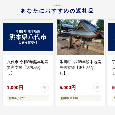
あなたにおすすめの返礼品
八代市 令和8年熊本地震
氷川町 令和8年熊本地震
災害支援【返礼品な
災害支援【返礼品な
し】
し】
し
1,000円
5,000円
5
熊本県 八代市
熊本県 氷川町