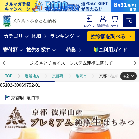
ログイン
新規登録
カート
カテゴリ
地域
ランキング
控除額を調べる
寄付額
旅先を探す
特集
ご利用ガイド
「ふるさとチョイス」システム連携に関して
+2
TOP
近畿地方
京都府
亀岡市
京都・彼岸山 徳用 天然 
85102-30069752-01
TOP
加工食品
京都・彼岸山 徳用 天然 はちみつ 百花蜜 550g 瓶 
京都府
亀岡市
TOP
加工食品
缶詰・瓶詰
はちみつ
京都・彼岸山 徳用