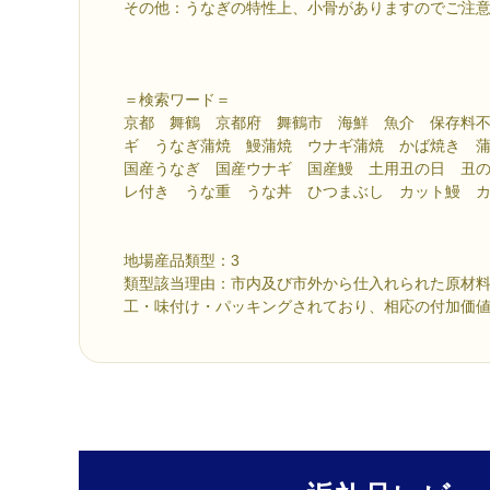
その他：うなぎの特性上、小骨がありますのでご注
＝検索ワード＝
京都 舞鶴 京都府 舞鶴市 海鮮 魚介 保存料
ギ うなぎ蒲焼 鰻蒲焼 ウナギ蒲焼 かば焼き 
国産うなぎ 国産ウナギ 国産鰻 土用丑の日 丑
レ付き うな重 うな丼 ひつまぶし カット鰻 
地場産品類型：3
類型該当理由：市内及び市外から仕入れられた原材
工・味付け・パッキングされており、相応の付加価