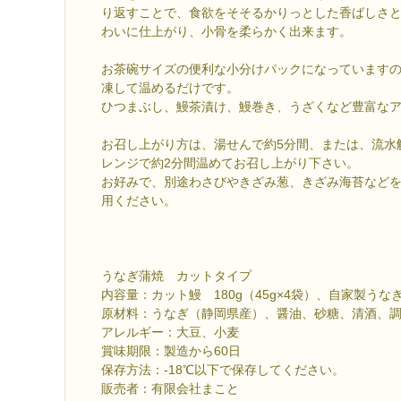
り返すことで、食欲をそそるかりっとした香ばしさ
わいに仕上がり、小骨を柔らかく出来ます。
お茶碗サイズの便利な小分けパックになっています
凍して温めるだけです。
ひつまぶし、鰻茶漬け、鰻巻き、うざくなど豊富な
お召し上がり方は、湯せんで約5分間、または、流水
レンジで約2分間温めてお召し上がり下さい。
お好みで、別途わさびやきざみ葱、きざみ海苔など
用ください。
うなぎ蒲焼 カットタイプ
内容量：カット鰻 180g（45g×4袋）、自家製う
原材料：うなぎ（静岡県産）、醤油、砂糖、清酒、
アレルギー：大豆、小麦
賞味期限：製造から60日
保存方法：-18℃以下で保存してください。
販売者：有限会社まこと