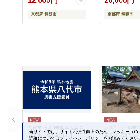
12,000円
20,000円
お勧め おすすめ 
市 京都府
京都府 舞鶴市
京都府 舞鶴市
八代市 令和8年熊本地震 災
氷川町 令和8年
当サイトでは、サイト利便性向上のため、クッキー（Coo
害支援【返礼品なし】
害支援【返礼品
詳細については
プライバシーポリシー
をお読みください