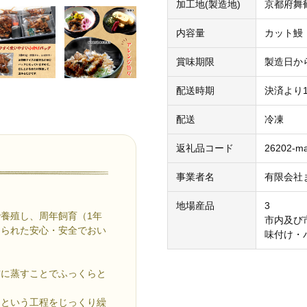
加工地(製造地)
京都府舞
内容量
カット鰻 
賞味期限
製造日か
配送時期
決済より
配送
冷凍
返礼品コード
26202-ma
事業者名
有限会社
地場産品
3
養殖し、周年飼育（1年
市内及び
てられた安心・安全でおい
味付け・
前に蒸すことでふっくらと
くという工程をじっくり繰