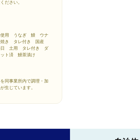
意ください。
不使用 うなぎ 鰻 ウナ
蒲焼き タレ付き 国産
の日 土用 タレ付き ダ
カット済 鰻茶漬け
料を同事業所内で調理・加
値が生じています。