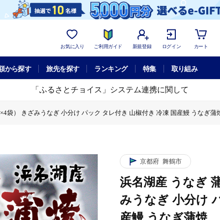
お気に入り
ご利用ガイド
新規登録
ログイン
カート
額から探す
旅先を探す
ランキング
特集
取り組み
「ふるさとチョイス」システム連携に関して
45g×4袋） きざみうなぎ 小分け パック タレ付き 山椒付き 冷凍 国産鰻 うなぎ蒲
 180g （45g×4袋） きざみうなぎ 小分け パック タレ付き 山椒付き 冷凍 
（45g×4袋） きざみうなぎ 小分け パック タレ付き 山椒付き 冷凍 国産鰻 うなぎ
 蒲焼 カット 180g （45g×4袋） きざみうなぎ 小分け パック タレ付き 山椒
浜名湖産 うなぎ 蒲焼 カット 180g （45g×4袋） きざみうなぎ 小分け パ
京都府
舞鶴市
浜名湖産 うなぎ 蒲焼
みうなぎ 小分け 
産鰻 うなぎ蒲焼