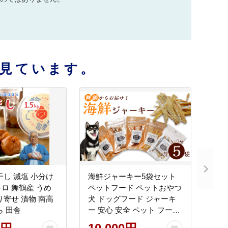
見ています。
干し 減塩 小分け
海鮮ジャーキー5袋セット
.5キロ 舞鶴産 うめ
ペットフード ペットおやつ
り寄せ 漬物 南高
犬 ドッグフード ジャーキ
ら 田舎
ー 安心 安全 ペット フード
ペット用品 いぬ 犬用 魚 海