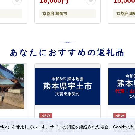
18,000円
15,00
熨斗 舞鶴
年味噌 白甘味噌 八丁合わ
せ味噌 京合わせ味噌 白み
京都府 舞鶴市
京都府 舞
そ 赤味噌 出汁味噌 色々 食
べ比べ 京都 舞鶴
あなたにおすすめの返礼品
熊本地震 災
宇土市 令和8年熊本地震 災
八代市向け
kie）を使用しています。サイトの閲覧を継続された場合、Cookie
なし】
害支援【返礼品なし】
県富士吉
。