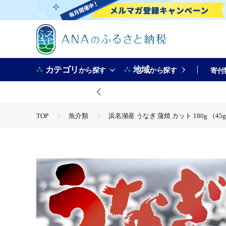
カテゴリ
地域
から探す
から探す
寄付
TOP
魚介類
浜名湖産 うなぎ 蒲焼 カット 180g （
TOP
魚介類
うなぎ
浜名湖産 うなぎ 蒲焼 カット
TOP
加工食品
浜名湖産 うなぎ 蒲焼 カット 180g 
TOP
加工食品
惣菜・レトルト
浜名湖産 うなぎ
TOP
加工食品
惣菜・レトルト
ほかの惣菜