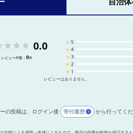
ー
自治体
★
5
0.0
★
4
★
3
0
レビュー件数：
件
★
2
★
1
レビューはありません。
ーの投稿は、ログイン後
寄付履歴
から行ってく
の主観による感想・体感によるもので、商品の効果や性能を保証するも