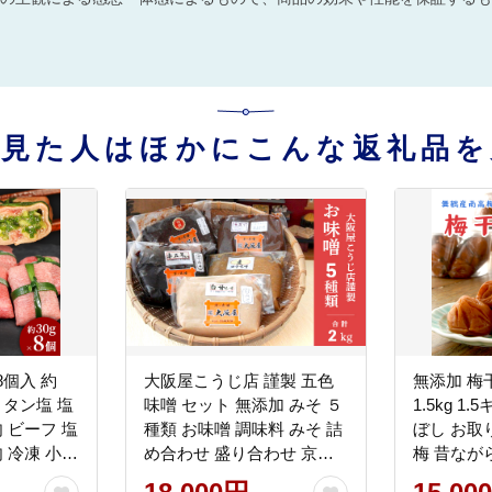
を見た人はほかにこんな返礼品を
8個入 約
大阪屋こうじ店 謹製 五色
無添加 梅
ん タン塩 塩
味噌 セット 無添加 みそ ５
1.5kg 1
肉 ビーフ 塩
種類 お味噌 調味料 みそ 詰
ぼし お取
肉 冷凍 小分
め合わせ 盛り合わせ 京合
梅 昔なが
 美味しい
わせ味噌 麦田舎味噌 赤五