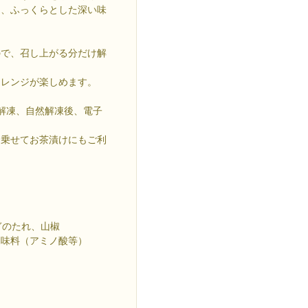
と、ふっくらとした深い味
ので、召し上がる分だけ解
アレンジが楽しめます。
解凍、自然解凍後、電子
を乗せてお茶漬けにもご利
なぎのたれ、山椒
調味料（アミノ酸等）