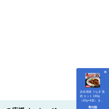
浜名湖産 うなぎ 蒲
焼 カット 180g
（45g×4袋） きざ
みうなぎ 小分け パ
寄付額