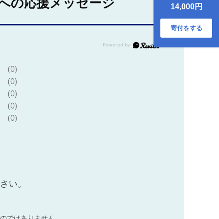
への応援メッセージ
ック タレ付き 山椒
14,000円
付き 冷凍 国産鰻 う
なぎ蒲焼
寄付をする
(0)
(0)
(0)
(0)
(0)
ださい。
のではありません。