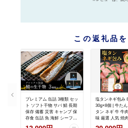
この返礼品
プレミアム 缶詰 3種類 セッ
塩タンネギ包み 
ト ソフト干物 サバ 鯖 長期
30g×8個 | 牛た
保存 備蓄 災害 キャンプ 保
タン ネギ 牛 牛
存食 缶詰 魚 海鮮 シーフー
味 厳選 人気 焼
ド 鯖缶 高級缶
け ギフト 贈答用