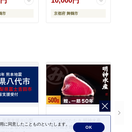
0円
10,000円
鮮 ごはん ご飯 餌 エサ わん
こ 動物 乾物 間食 ご褒美 舞
鶴市
京都府 舞鶴市
鶴市 京都府
 災害支援※山梨
かつおのたたき 明神水産
の利用に同意したことものといたします。
田市による八代市
わら焼き鰹 500g 鰹 カツオ
OK