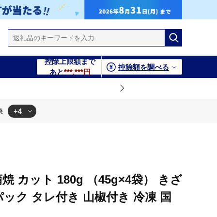
控除上限額まで
控除額を調べる
あと
***,***円
+4
焼
国産鰻 うなぎ蒲焼
蒲焼
付き 冷凍 国産鰻 うなぎ蒲焼
ック タレ付き 山椒付き 冷凍 国産鰻 うなぎ蒲焼
 カット 180g （45g×4袋） きざ
パック タレ付き 山椒付き 冷凍 国