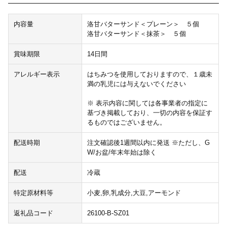
内容量
洛甘バターサンド＜プレーン＞ ５個
洛甘バターサンド＜抹茶＞ ５個
賞味期限
14日間
アレルギー表示
はちみつを使用しておりますので、１歳未
満の乳児には与えないでください
※ 表示内容に関しては各事業者の指定に
基づき掲載しており、一切の内容を保証す
るものではございません。
配送時期
注文確認後1週間以内に発送 ※ただし、G
W/お盆/年末年始は除く
配送
冷蔵
特定原材料等
小麦,卵,乳成分,大豆,アーモンド
返礼品コード
26100-B-SZ01