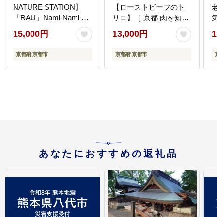
NATURE STATION】
【ローストビーフのト
「RAU」Nami-Nami 6
リコ】［ 京都 肉を知り
本入り［ 京都 スイーツ
尽くした精肉店 本気の
15,000円
13,000円
1
ブランド クリームサン
ローストビーフ ジュー
ドサブレ 食べ比べ おし
シー グルメ 人気 おすす
京都府 京都市
京都府 京都市
ゃれ 人気 おすすめ グル
め 肉 お肉 牛肉 お取り
メ お菓子 洋菓子 スイー
寄せ 通販 送料無料 ふる
ツ ギフト プレゼント お
さと納税 ］
取り寄せ 通販 送料無料
ふるさと納税 ］
あなたにおすすめの返礼品