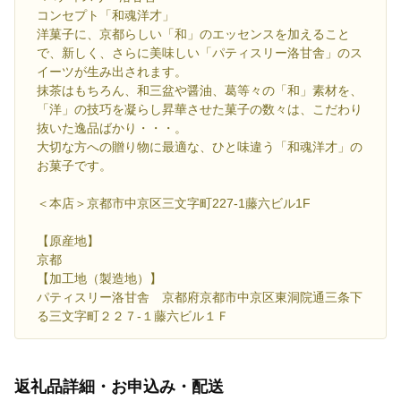
コンセプト「和魂洋才」
洋菓子に、京都らしい「和」のエッセンスを加えること
で、新しく、さらに美味しい「パティスリー洛甘舎」のス
イーツが生み出されます。
抹茶はもちろん、和三盆や醤油、葛等々の「和」素材を、
「洋」の技巧を凝らし昇華させた菓子の数々は、こだわり
抜いた逸品ばかり・・・。
大切な方への贈り物に最適な、ひと味違う「和魂洋才」の
お菓子です。
＜本店＞京都市中京区三文字町227-1藤六ビル1F
【原産地】
京都
【加工地（製造地）】
パティスリー洛甘舎 京都府京都市中京区東洞院通三条下
る三文字町２２７-１藤六ビル１Ｆ
返礼品詳細・お申込み・配送