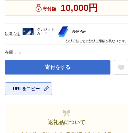
10,000円
寄付額
クレジット
ANA Pay
カード
決済方法
決済方法ごとに決済上限額が異なります。
在庫：
○
寄付をする
URLをコピー
お気に入
返礼品について