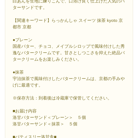
白あんを生地に練りこんで、口溶け良く仕上げた人気のバ
ターサンドです。
【関連キーワード】らっかんしゃ スイーツ 抹茶 kyoto 京
都市 京都
●プレーン
国産バター、チョコ、メイプルシロップで風味付けした秀
逸なバタークリームです。甘さとしつこさを抑えた絶品バ
タークリームをお楽しみください。
●抹茶
宇治抹茶で風味付けしたバタークリームは、京都の手みや
げに最適です。
※保存方法：到着後は冷蔵庫で保管してください。
■お届け内容
洛甘バターサンド＜プレーン＞ ５個
洛甘バターサンド＜抹茶＞ ５個
■パティスリー洛甘舎■