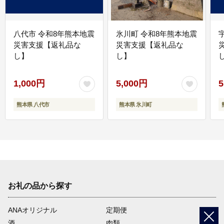
八代市 令和8年熊本地震
氷川町 令和8年熊本地震
災害支援【返礼品な
災害支援【返礼品な
し】
し】
し
1,000円
5,000円
5
熊本県 八代市
熊本県 氷川町
お礼の品から探す
ANAオリジナル
定期便
酒
肉類