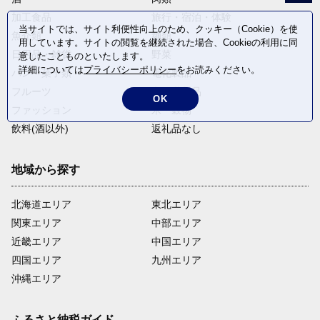
加工食品
旅行・宿泊・体験
当サイトでは、サイト利便性向上のため、クッキー（Cookie）を使
魚介類
麺類
用しています。サイトの閲覧を継続された場合、Cookieの利用に同
日用品・雑貨
野菜
意したことものといたします。
詳細については
プライバシーポリシー
をお読みください。
パン・菓子類
電化製品
フルーツ
卵・乳製品
OK
ファッション
米・穀物
飲料(酒以外)
返礼品なし
地域から探す
北海道エリア
東北エリア
関東エリア
中部エリア
近畿エリア
中国エリア
四国エリア
九州エリア
沖縄エリア
ふるさと納税ガイド