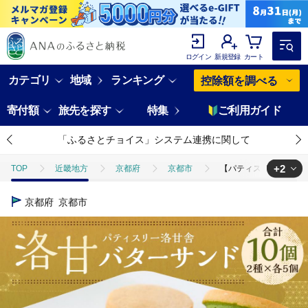
ログイン
新規登録
カート
カテゴリ
地域
ランキング
控除額を調べる
寄付額
旅先を探す
特集
ご利用ガイド
「ふるさとチョイス」システム連携に関して
+2
TOP
近畿地方
京都府
京都市
【パティスリー洛甘舎】洛
TOP
パン・菓子類
洋菓子
クッキー
【パティスリー洛甘
京都府
京都市
TOP
パン・菓子類
洋菓子
焼き菓子
【パティスリー洛甘