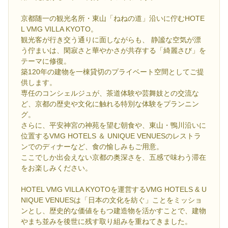
京都随一の観光名所・東山「ねねの道」沿いに佇むHOTE
L VMG VILLA KYOTO。
観光客が行き交う通りに面しながらも、 静謐な空気が漂
う佇まいは、閑寂さと華やかさが共存する「綺麗さび」を
テーマに修復。
築120年の建物を一棟貸切のプライベート空間としてご提
供します。
専任のコンシェルジュが、茶道体験や芸舞妓との交流な
ど、京都の歴史や文化に触れる特別な体験をプランニン
グ。
さらに、平安神宮の神苑を望む朝食や、東山・鴨川沿いに
位置するVMG HOTELS ＆ UNIQUE VENUESのレストラ
ンでのディナーなど、食の愉しみもご用意。
ここでしか出会えない京都の奥深さを、五感で味わう滞在
をお楽しみください。
HOTEL VMG VILLA KYOTOを運営するVMG HOTELS & U
NIQUE VENUESは「日本の文化を紡ぐ」ことをミッショ
ンとし、歴史的な価値をもつ建造物を活かすことで、建物
やまち並みを後世に残す取り組みを重ねてきました。