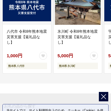
八代市 令和8年熊本地震
氷川町 令和8年熊本地震
災害支援【返礼品な
災害支援【返礼品な
し】
し】
し
1,000円
5,000円
5
熊本県 八代市
熊本県 氷川町
お礼の品から探す
当サイトでは、サイト利便性向上のため、クッキー（Cookie）を使