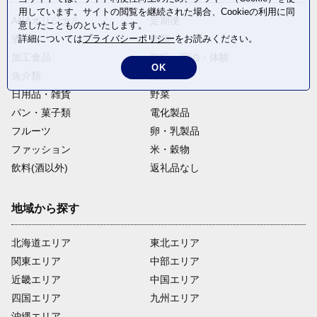
用しています。サイトの閲覧を継続された場合、Cookieの利用に同
ANAオリジナル
定期便
意したことものといたします。
詳細については
プライバシーポリシー
をお読みください。
酒
肉類
加工食品
旅行・宿泊・体験
OK
魚介類
麺類
日用品・雑貨
野菜
パン・菓子類
電化製品
フルーツ
卵・乳製品
ファッション
米・穀物
飲料(酒以外)
返礼品なし
地域から探す
北海道エリア
東北エリア
関東エリア
中部エリア
近畿エリア
中国エリア
四国エリア
九州エリア
沖縄エリア