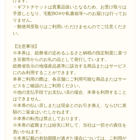
げます。
・ギフトチケットは貴重品扱いとなるため、お受け取りは
手渡しとなり、宅配BOXや私書箱等へのお届けは行ってお
りません。
・郵便局受取りはご利用いただけませんのでご注意くださ
い。
【注意事項】
※本券は、総務省の定めるふるさと納税の指定制度に基づ
き京都市からのお礼の品として発行しています。
総務省告示の地場産品基準に該当する商品またはサービス
にのみ利用することができます。
本券ご利用の際は、各店舗にご利用可能な商品またはサー
ビスをご確認の上ご利用ください。
※他の支払手段でお支払い済の場合、本券を利用すること
はできません。
※本券の払い戻しまたは現金とのお引き換え、ならびに差
額のご返金はいたしかねます。
※本券の転売は禁止しております。
※本券の盗難または紛失に対して、当社は一切その責任を
負いかねます。
※本券記載の有効期限が過ぎた場合については、ご利用が