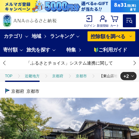
ログイン
新規登録
カート
カテゴリ
地域
ランキング
控除額を調べる
寄付額
旅先を探す
特集
ご利用ガイド
「ふるさとチョイス」システム連携に関して
+2
TOP
近畿地方
京都府
京都市
【東山露地 Kazeno 
TOP
旅行・宿泊・体験
宿泊券
【東山露地 Kazeno Her
京都府
京都市
TOP
旅行・宿泊・体験
体験チケット
その他体験チケット