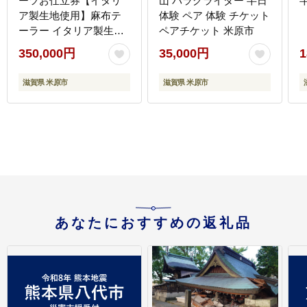
ーツお仕立券【イタリ
山 パラグライダー 半日
ア製生地使用】麻布テ
体験 ペア 体験 チケット
ーラー イタリア製生地
ペアチケット 米原市
スーツ オーダー ラグジ
350,000円
35,000円
1
ュアリー シングル チケ
ット 券 ファッション 服
滋賀県 米原市
滋賀県 米原市
男性 メンズ 紳士服 ビジ
ネス フォーマル セット
アップ 礼服 結婚式 卒業
式 成人式 高級
あなたにおすすめの返礼品