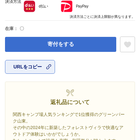
決済方法
d払い
PayPay
決済方法ごとに決済上限額が異なります。
在庫：
〇
寄付をする
URLをコピー
お気に入
返礼品について
関西キャンプ場人気ランキングで1位獲得のグリーンパー
ク山東。
その中の2024年に新築したフォレストヴィラで快適なア
ウトドア体験はいかがでしょうか。