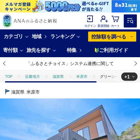
ログイン
新規登録
カート
カテゴリ
地域
ランキング
控除額を調べる
寄付額
旅先を探す
特集
ご利用ガイド
「ふるさとチョイス」システム連携に関して
+1
TOP
近畿地方
滋賀県
米原市
グリーンパーク山東 フ
TOP
旅行・宿泊・体験
体験チケット
グリーンパーク山東 
滋賀県
米原市