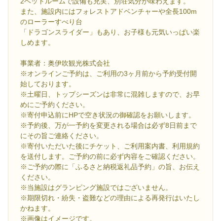
2ベットルームで設備も充実、別荘気分が味わえます。
また、施設内にはフォレストアドベンチャーや全長100m
のローラーすべり台
「ドラゴンスライダー」もあり、お子様も元気いっぱい楽
しめます。
事業者：奥伊吹観光株式会社
※オンラインご予約は、ご利用の3ヶ月前から予約受付開
始しております。
※土曜日、トップシーズンは非常に混雑しますので、お早
めにご予約ください。
※寄付申込前にHPで空き状況の御確認をお願いします。
※予約後、万が一予約を変更される場合は必ず8日前まで
にその旨ご連絡ください。
※寄付いただいた後にチケット、ご利用案内書、利用規約
を送付します。ご予約の前に必ず内容をご確認ください。
※ご予約の際に「ふるさと納税返礼品予約」の旨、お伝え
ください。
※当施設はグランピング施設ではございません。
※期限切れ・紛失・盗難などの理由による再発行はいたし
かねます。
※画像はイメージです。