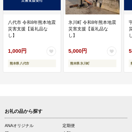
八代市 令和8年熊本地震
氷川町 令和8年熊本地震
災害支援【返礼品な
災害支援【返礼品な
し】
し】
し
1,000円
5,000円
5
熊本県 八代市
熊本県 氷川町
お礼の品から探す
ANAオリジナル
定期便