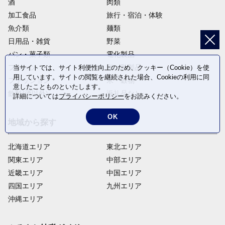
酒
肉類
加工食品
旅行・宿泊・体験
魚介類
麺類
日用品・雑貨
野菜
パン・菓子類
電化製品
フルーツ
卵・乳製品
当サイトでは、サイト利便性向上のため、クッキー（Cookie）を使
用しています。サイトの閲覧を継続された場合、Cookieの利用に同
ファッション
米・穀物
意したことものといたします。
飲料(酒以外)
返礼品なし
詳細については
プライバシーポリシー
をお読みください。
OK
地域から探す
北海道エリア
東北エリア
関東エリア
中部エリア
近畿エリア
中国エリア
四国エリア
九州エリア
沖縄エリア