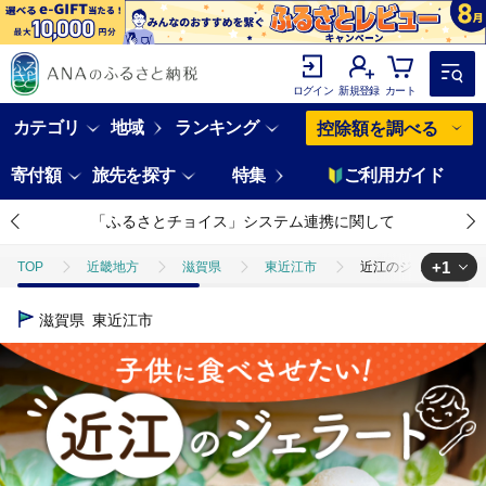
ログイン
新規登録
カート
カテゴリ
地域
ランキング
控除額を調べる
寄付額
旅先を探す
特集
ご利用ガイド
「ふるさとチョイス」システム連携に関して
+1
TOP
近畿地方
滋賀県
東近江市
近江のジェラート （6
TOP
卵・乳製品
アイスクリーム
近江のジェラート （6個セッ
滋賀県
東近江市