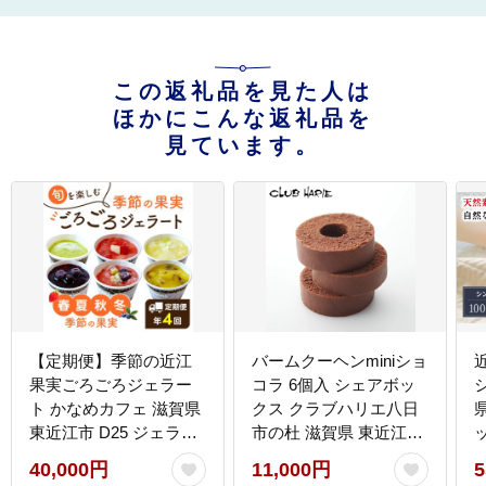
この返礼品を見た人は
ほかにこんな返礼品を
見ています。
【定期便】季節の近江
バームクーヘンminiショ
果実ごろごろジェラー
コラ 6個入 シェアボッ
ト かなめカフェ 滋賀県
クス クラブハリエ八日
県
東近江市 D25 ジェラー
市の杜 滋賀県 東近江市
ト アイス 定期便 スイー
A-A18 バウムクーヘン
40,000円
11,000円
5
ツ デザート 氷菓 フルー
チョコレート 個包装 ス