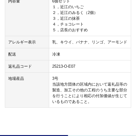
内容量
6個セット
１，近江のいちご
２，近江のみるく（2個）
３，近江の抹茶
４，チョコレート
５，店長のおすすめ
アレルギー表示
乳、キウイ、バナナ、リンゴ、アーモンド
配送
冷凍
返礼品コード
25213-O-E07
地場産品
3号
当該地方団体の区域内において返礼品等の
製造、加工その他の工程のうち主要な部分
を行うことにより相応の付加価値が生じて
いるものであること。