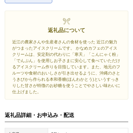
お気に入
返礼品について
近江の農家さんや生産者さんの食材を使った 近江の魅力
がつまったアイスクリームです。 かなめカフェのアイス
クリームは、安定剤の代わりに「寒天」「こんにゃく粉」
「でんぷん」を使用しお子さまに安心して食べていただけ
るアイスクリーム作りを目指しています。また、地元のフ
ルーツや食材のおいしさが引き出せるように、沖縄のさと
うきびから作られる本和香糖(ほんわかとう)というすっき
りした甘さが特徴のお砂糖を使うことでやさしい味わいに
仕上げました。
返礼品詳細・お申込み・配送