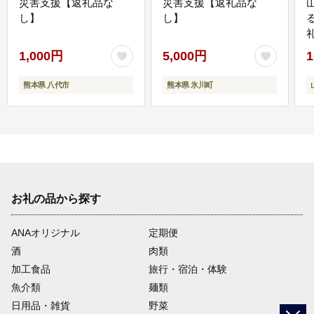
災害支援【返礼品な
災害支援【返礼品な
し】
し】
1,000円
5,000円
1
熊本県 八代市
熊本県 氷川町
お礼の品から探す
ANAオリジナル
定期便
酒
肉類
加工食品
旅行・宿泊・体験
魚介類
麺類
日用品・雑貨
野菜