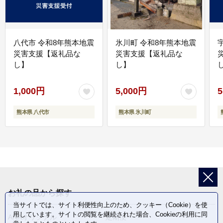
八代市 令和8年熊本地震
氷川町 令和8年熊本地震
災害支援【返礼品な
災害支援【返礼品な
し】
し】
し
1,000円
5,000円
5
熊本県 八代市
熊本県 氷川町
お礼の品から探す
当サイトでは、サイト利便性向上のため、クッキー（Cookie）を使
用しています。サイトの閲覧を継続された場合、Cookieの利用に同
ANAオリジナル
定期便