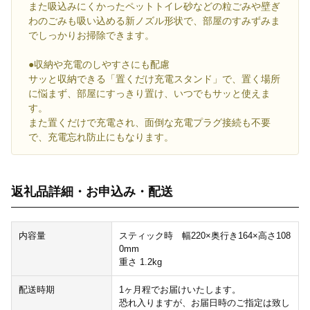
また吸込みにくかったペットトイレ砂などの粒ごみや壁ぎ
わのごみも吸い込める新ノズル形状で、部屋のすみずみま
でしっかりお掃除できます。
●収納や充電のしやすさにも配慮
サッと収納できる「置くだけ充電スタンド」で、置く場所
に悩まず、部屋にすっきり置け、いつでもサッと使えま
す。
また置くだけで充電され、面倒な充電プラグ接続も不要
で、充電忘れ防止にもなります。
返礼品詳細・お申込み・配送
内容量
スティック時 幅220×奥行き164×高さ108
0mm
重さ 1.2kg
配送時期
1ヶ月程でお届けいたします。
恐れ入りますが、お届日時のご指定は致し