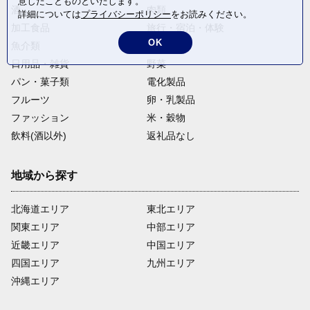
意したことものといたします。
酒
肉類
詳細については
プライバシーポリシー
をお読みください。
加工食品
旅行・宿泊・体験
OK
魚介類
麺類
日用品・雑貨
野菜
パン・菓子類
電化製品
フルーツ
卵・乳製品
ファッション
米・穀物
飲料(酒以外)
返礼品なし
地域から探す
北海道エリア
東北エリア
関東エリア
中部エリア
近畿エリア
中国エリア
四国エリア
九州エリア
沖縄エリア