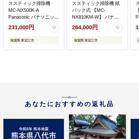
ススティック掃除機
ススティック掃除機 紙
MC-NX500K-A
パック式 【MC-
【
Panasonic パナソニック
NX810KM-W】 パナソ
P
滋賀県 東近江市 BC-
ニック 滋賀県 東近江市
江
231,000円
264,000円
1
A01 掃除機 コードレス
BF-D01 掃除機 コード
軽量 自動ゴミ収集 サイ
レス スティック パナソ
滋賀県 東近江市
滋賀県 東近江市
クロン 強力吸引 静音 ペ
ニック 紙パック
ット 髪の毛
あなたにおすすめの返礼品