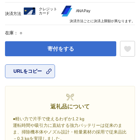
クレジット
ANA Pay
カード
決済方法
決済方法ごとに決済上限額が異なります。
在庫：
○
寄付をする
URLをコピー
お気に入
返礼品について
●軽い力で片手で使えるわずか1.2 kg
運転時間や吸引力に直結する強力バッテリーは従来のま
ま、掃除機本体やノズル設計・軽量素材の採用で従来品比
－0.3 kgを実現しました。