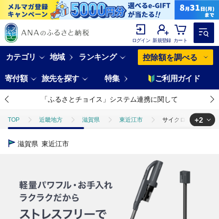
ログイン
新規登録
カート
カテゴリ
地域
ランキング
控除額を調べる
寄付額
旅先を探す
特集
ご利用ガイド
「ふるさとチョイス」システム連携に関して
+2
TOP
近畿地方
滋賀県
東近江市
サイクロン式コードレスス
TOP
電化製品
サイクロン式コードレススティック掃除機 【MC-SB55K
滋賀県
東近江市
TOP
電化製品
その他家電
サイクロン式コードレススティック掃除機