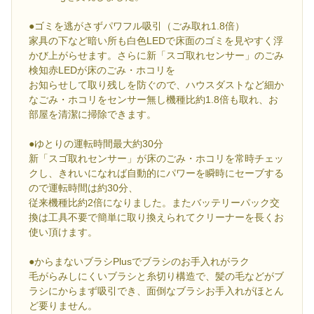
●ゴミを逃がさずパワフル吸引（ごみ取れ1.8倍）
家具の下など暗い所も白色LEDで床面のゴミを見やすく浮
かび上がらせます。さらに新「スゴ取れセンサー」のごみ
検知赤LEDが床のごみ・ホコリを
お知らせして取り残しを防ぐので、ハウスダストなど細か
なごみ・ホコリをセンサー無し機種比約1.8倍も取れ、お
部屋を清潔に掃除できます。
●ゆとりの運転時間最大約30分
新「スゴ取れセンサー」が床のごみ・ホコリを常時チェッ
クし、きれいになれば自動的にパワーを瞬時にセーブする
ので運転時間は約30分、
従来機種比約2倍になりました。またバッテリーパック交
換は工具不要で簡単に取り換えられてクリーナーを長くお
使い頂けます。
●からまないブラシPlusでブラシのお手入れがラク
毛がらみしにくいブラシと糸切り構造で、髪の毛などがブ
ラシにからまず吸引でき、面倒なブラシお手入れがほとん
ど要りません。