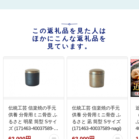
この返礼品を見た人は
ほかにこんな返礼品を
見ています。
伝統工芸 信楽焼の手元
伝統工芸 信楽焼の手元
供養 分骨用ミニ骨壺 ふ
供養 分骨用ミニ骨壺 ふ
るさと 明星 筒型 Sサイ
るさと 凪 筒型 Sサイズ
ぶ
ズ (171463-40037589-
(171463-40037589-nagi)
4
myo)
62,000円
62,000円
1