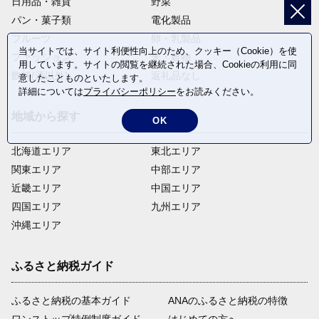
日用品・雑貨
野菜
パン・菓子類
電化製品
フルーツ
卵・乳製品
当サイトでは、サイト利便性向上のため、クッキー（Cookie）を使
ファッション
米・穀物
用しています。サイトの閲覧を継続された場合、Cookieの利用に同
飲料(酒以外)
返礼品なし
意したことものといたします。
詳細については
プライバシーポリシー
をお読みください。
地域から探す
OK
北海道エリア
東北エリア
関東エリア
中部エリア
近畿エリア
中国エリア
四国エリア
九州エリア
沖縄エリア
ふるさと納税ガイド
ふるさと納税の基本ガイド
ANAのふるさと納税の特徴