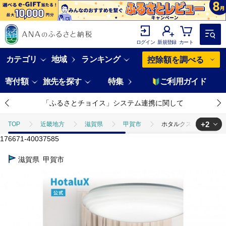
ログイン
新規登録
カート
カテゴリ
地域
ランキング
控除額を調べる
寄付額
旅先を探す
特集
ご利用ガイド
「ふるさとチョイス」システム連携に関して
+2
TOP
近畿地方
滋賀県
甲賀市
ホタルクス LEDシーリングラ
176671-40037585
TOP
日用品・雑貨
インテリア雑貨
ホタルクス LEDシーリングラ
滋賀県
甲賀市
TOP
電化製品
照明器具
ホタルクス LEDシーリングライト（～8畳）