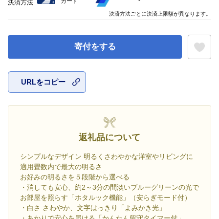
カード
決済方法
決済方法ごとに決済上限額が異なります。
寄付をする
URLをコピー
お気に入
返礼品について
シンプルなデザイン 明るくさわやかな洋室やリビングに
適用畳数内で最大の明るさ
お好みの明るさを５段階から選べる
・消しても安心、約2～3分の間淡いブルーグリーンの光で
お部屋を照らす「ホタルック機能」（安らぎモード付）
・白さ さわやか、文字はっきり「よみかき光」
・あかりで安心を届ける「かんたん留守タイマー付」