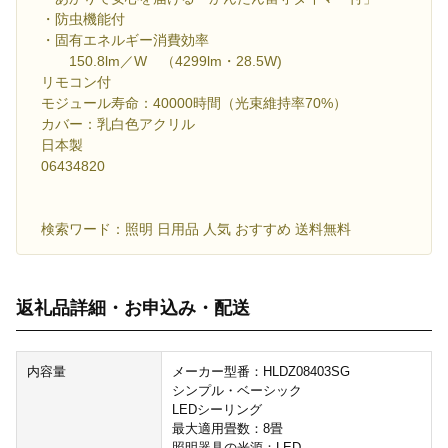
・防虫機能付
・固有エネルギー消費効率
150.8lm／W （4299lm・28.5W)
リモコン付
モジュール寿命：40000時間（光束維持率70%）
カバー：乳白色アクリル
日本製
06434820
検索ワード：照明 日用品 人気 おすすめ 送料無料
返礼品詳細・お申込み・配送
内容量
メーカー型番：HLDZ08403SG
シンプル・ベーシック
LEDシーリング
最大適用畳数：8畳
照明器具の光源：LED