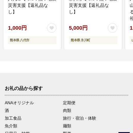
災害支援【返礼品な
災害支援【返礼品な
し】
し】
1,000円
5,000円
1
熊本県 八代市
熊本県 氷川町
お礼の品から探す
ANAオリジナル
定期便
酒
肉類
加工食品
旅行・宿泊・体験
魚介類
麺類