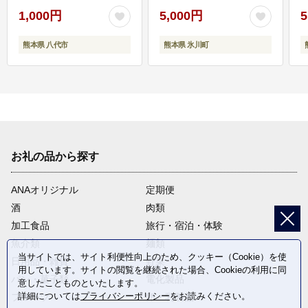
1,000円
5,000円
5
熊本県 八代市
熊本県 氷川町
お礼の品から探す
ANAオリジナル
定期便
酒
肉類
加工食品
旅行・宿泊・体験
魚介類
麺類
当サイトでは、サイト利便性向上のため、クッキー（Cookie）を使
日用品・雑貨
野菜
用しています。サイトの閲覧を継続された場合、Cookieの利用に同
パン・菓子類
電化製品
意したことものといたします。
詳細については
プライバシーポリシー
をお読みください。
フルーツ
卵・乳製品