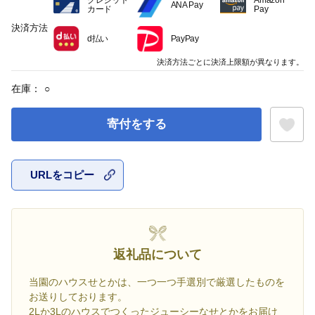
クレジット
Amazon
ANA Pay
カード
Pay
決済方法
d払い
PayPay
決済方法ごとに決済上限額が異なります。
在庫：
○
寄付をする
URLをコピー
お気に入
返礼品について
当園のハウスせとかは、一つ一つ手選別で厳選したものを
お送りしております。
2Lか3Lのハウスでつくったジューシーなせとかをお届け