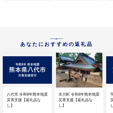
ン 蜜柑 柑橘 果物 くだ
もの フルーツ 極早生 温
州 夏みかん【njb690C】
あなたにおすすめの返礼品
八代市 令和8年熊本地震
氷川町 令和8年熊本地震
災害支援【返礼品な
災害支援【返礼品な
し】
し】
し