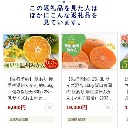
この返礼品を見た人は
ほかにこんな返礼品を
見ています。
【先行予約】 訳あり 極
【先行予約】2S~3L サ
早生温州みかん 約6.5kg
イズ混合 10kg 阪口農園
＋傷み保証分300g 2S～
の 訳あり 早生温州みか
【
3Lサイズおまかせ
ん (マルチ栽培) 【2026
【2026年9月下旬から10
年12月中旬から順次発
8,000円
19,000円
1
月中旬までに順次発送
送】 / みかん 蜜柑 先行
予定】 / 家庭用 ご家庭
予約 数量限定 ミカン
三重県 紀宝町
三重県 紀宝町
用 訳アリ わけあり ミカ
【msa005A】