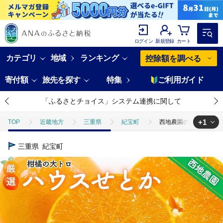
ログイン
新規登録
カート
カテゴリ
地域
ランキング
控除額を調べる
寄付額
旅先を探す
特集
ご利用ガイド
「ふるさとチョイス」システム連携に関して
+1
TOP
近畿地方
三重県
紀宝町
西地農園のハウスせとか 2
TOP
フルーツ
みかん・かんきつ類
西地農園のハウスせとか 2
三重県
紀宝町