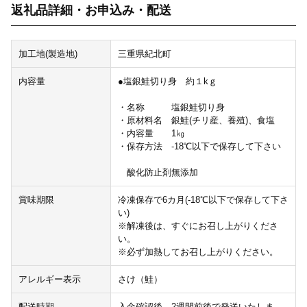
返礼品詳細・お申込み・配送
加工地(製造地)
三重県紀北町
内容量
●塩銀鮭切り身 約１kｇ
・名称 塩銀鮭切り身
・原材料名 銀鮭(チリ産、養殖)、食塩
・内容量 1㎏
・保存方法 ‐18℃以下で保存して下さい
酸化防止剤無添加
賞味期限
冷凍保存で6カ月(‐18℃以下で保存して下さ
い)
※解凍後は、すぐにお召し上がりくださ
い。
※必ず加熱してお召し上がりください。
アレルギー表示
さけ（鮭）
配送時期
入金確認後、2週間前後で発送いたしま