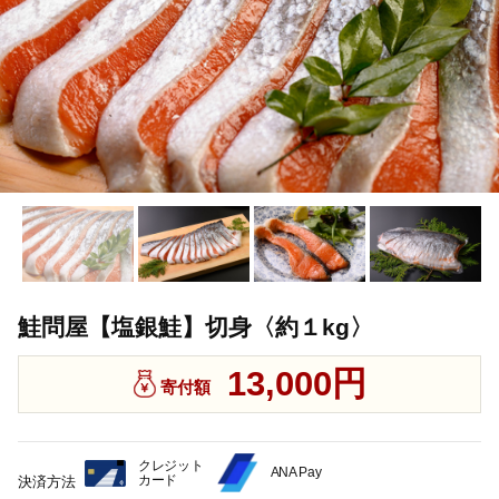
鮭問屋【塩銀鮭】切身〈約１kg〉
13,000円
寄付額
クレジット
ANA Pay
カード
決済方法