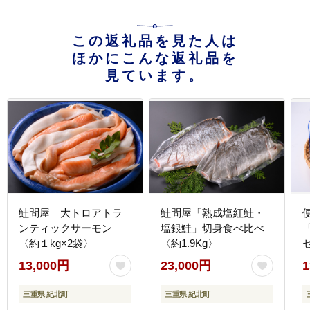
この返礼品を見た人は
ほかにこんな返礼品を
見ています。
鮭問屋 大トロアトラ
鮭問屋「熟成塩紅鮭・
ンティックサーモン
塩銀鮭」切身食べ比べ
〈約１kg×2袋〉
〈約1.9Kg〉
13,000円
23,000円
1
三重県 紀北町
三重県 紀北町