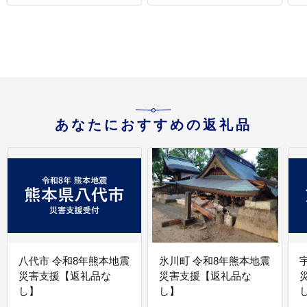
あなたにおすすめの返礼品
八代市 令和8年熊本地震
氷川町 令和8年熊本地震
災害支援【返礼品な
災害支援【返礼品な
し】
し】
し