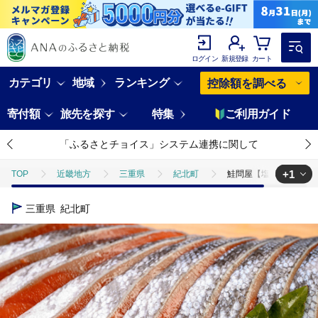
ログイン
新規登録
カート
カテゴリ
地域
ランキング
控除額を調べる
寄付額
旅先を探す
特集
ご利用ガイド
「ふるさとチョイス」システム連携に関して
+1
TOP
近畿地方
三重県
紀北町
鮭問屋【塩銀鮭】切身〈
TOP
魚介類
鮭問屋【塩銀鮭】切身〈約１kg〉
三重県
紀北町