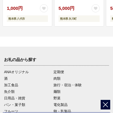
1,000円
5,000円
5
熊本県 八代市
熊本県 氷川町
お礼の品から探す
ANAオリジナル
定期便
酒
肉類
加工食品
旅行・宿泊・体験
魚介類
麺類
日用品・雑貨
野菜
パン・菓子類
電化製品
フルーツ
卵・乳製品