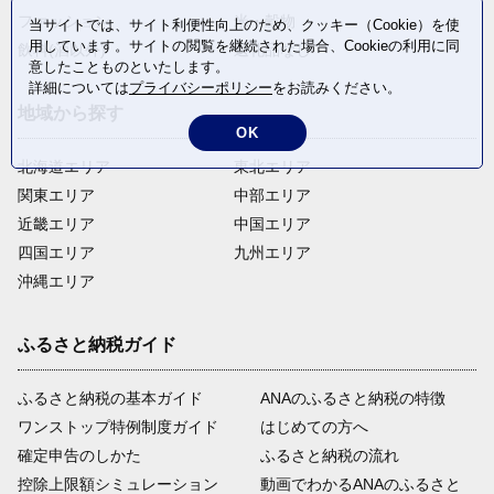
ファッション
米・穀物
当サイトでは、サイト利便性向上のため、クッキー（Cookie）を使
用しています。サイトの閲覧を継続された場合、Cookieの利用に同
飲料(酒以外)
返礼品なし
意したことものといたします。
詳細については
プライバシーポリシー
をお読みください。
地域から探す
OK
北海道エリア
東北エリア
関東エリア
中部エリア
近畿エリア
中国エリア
四国エリア
九州エリア
沖縄エリア
ふるさと納税ガイド
ふるさと納税の基本ガイド
ANAのふるさと納税の特徴
ワンストップ特例制度ガイド
はじめての方へ
確定申告のしかた
ふるさと納税の流れ
控除上限額シミュレーション
動画でわかるANAのふるさと