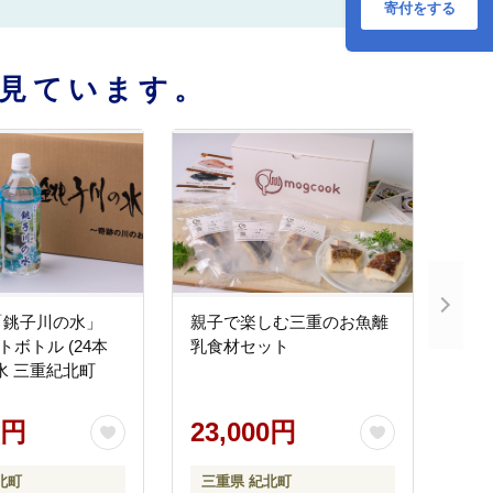
寄付をする
見ています。
「銚子川の水」
親子で楽しむ三重のお魚離
ットボトル (24本
乳食材セット
水 三重紀北町
0円
23,000円
北町
三重県 紀北町