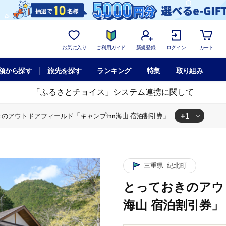
お気に入り
ご利用ガイド
新規登録
ログイン
カート
額から探す
旅先を探す
ランキング
特集
取り組み
「ふるさとチョイス」システム連携に関して
+1
のアウトドアフィールド「キャンプinn海山 宿泊割引券」
ウトドアフィールド「キャンプinn海山 宿泊割引券」
三重県
紀北町
とっておきのアウ
海山 宿泊割引券」