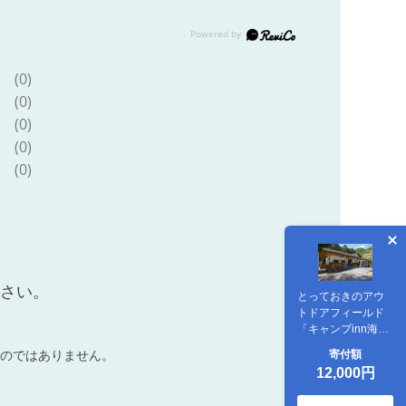
(0)
(0)
(0)
(0)
(0)
ださい。
とっておきのアウ
トドアフィールド
「キャンプinn海山
宿泊割引券」
のではありません。
寄付額
12,000円