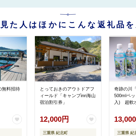
を見た人はほかにこんな返礼品を
の無料招待
とっておきのアウトドアフ
奇跡の川
ィールド「キャンプinn海山
500mlペ
宿泊割引券」
入) 超軟
12,000円
13,00
三重県 紀北町
三重県 紀