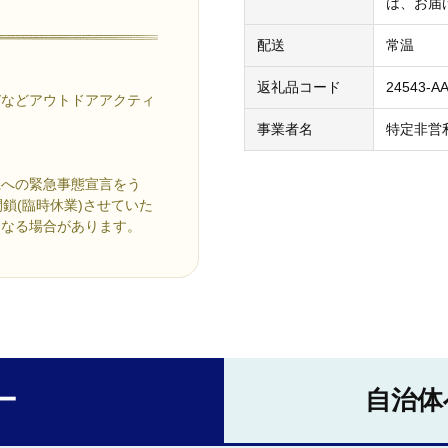
は、お届
配送
常温
返礼品コード
24543-A
びなどアウトドアアクティ
事業者名
特定非営
県への緊急事態宣言をう
を閉鎖(臨時休業)させていた
になる場合があります。
ー
自治体