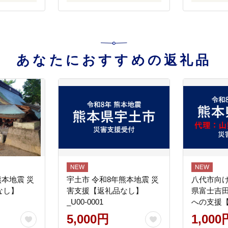
あなたにおすすめの返礼品
熊本地震 災
宇土市 令和8年熊本地震 災
八代市向け
なし】
害支援【返礼品なし】
県富士吉
_U00-0001
への支援
5,000円
1,000