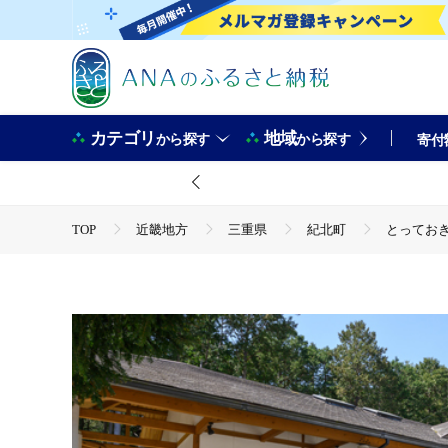
カテゴリ
地域
から探す
から探す
寄付
TOP
近畿地方
三重県
紀北町
とっておき
TOP
旅行・宿泊・体験
宿泊券
とっておきのア