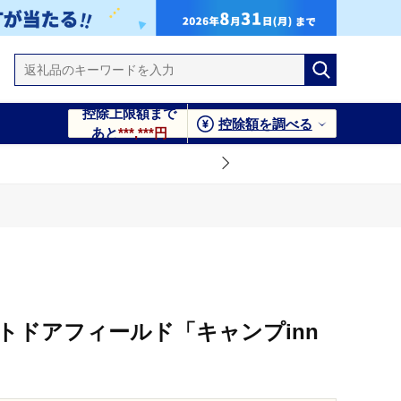
控除上限額まで
控除額を調べる
あと
***,***円
トドアフィールド「キャンプinn