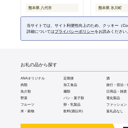
熊本県 八代市
熊本県 氷川町
当サイトでは、サイト利便性向上のため、クッキー（Coo
詳細については
プライバシーポリシー
をお読みください
お礼の品から探す
ANAオリジナル
定期便
酒
肉類
加工食品
旅行・宿泊・
魚介類
麺類
日用品・雑貨
野菜
パン・菓子類
電化製品
フルーツ
卵・乳製品
ファッション
米・穀物
飲料(酒以外)
返礼品なし