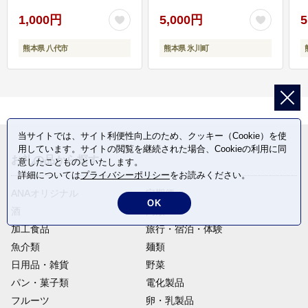
1,000円
5,000円
5
熊本県 八代市
熊本県 氷川町
当サイトでは、サイト利便性向上のため、クッキー（Cookie）を使
用しています。サイトの閲覧を継続された場合、Cookieの利用に同
お礼の品から探す
意したことものといたします。
詳細については
プライバシーポリシー
をお読みください。
ANAオリジナル
定期便
OK
酒
肉類
加工食品
旅行・宿泊・体験
魚介類
麺類
日用品・雑貨
野菜
パン・菓子類
電化製品
フルーツ
卵・乳製品