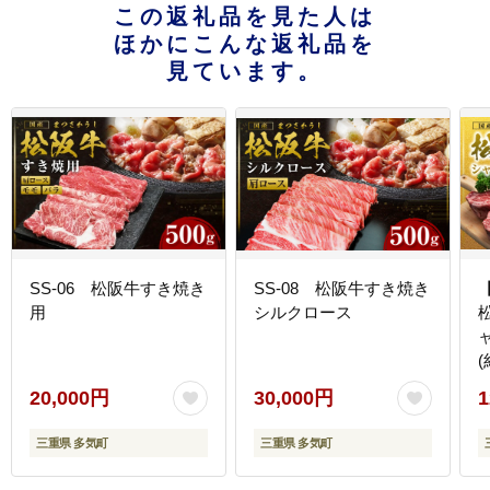
この返礼品を見た人は
ほかにこんな返礼品を
見ています。
SS-06 松阪牛すき焼き
SS-08 松阪牛すき焼き
用
シルクロース
(
20,000円
30,000円
1
三重県 多気町
三重県 多気町