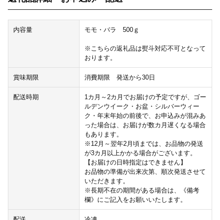
内容量
モモ・バラ 500ｇ
※こちらの返礼品は熨斗対応不可となって
おります。
賞味期限
消費期限 発送から30日
配送時期
1カ月～2カ月でお届けの予定ですが、ゴー
ルデンウイーク・お盆・シルバーウィー
ク・年末年始の前後で、お申込みが混みあ
った場合は、お届けが数カ月遅くなる場合
もあります。
※12月～翌年2月頃までは、お品物の発送
が3カ月以上かかる場合がございます。
【お届けの日時指定はできません】
お品物の準備が出来次第、順次発送させて
いただきます。
※長期不在の期間がある場合は、《備考
欄》にご記入をお願いいたします。
配送
冷凍