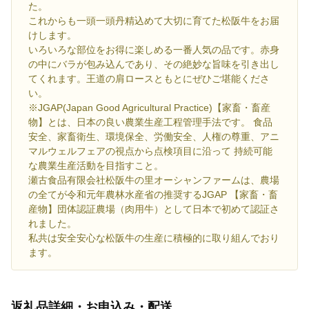
た。
これからも一頭一頭丹精込めて大切に育てた松阪牛をお届
けします。
いろいろな部位をお得に楽しめる一番人気の品です。赤身
の中にバラが包み込んであり、その絶妙な旨味を引き出し
てくれます。王道の肩ロースともとにぜひご堪能くださ
い。
※JGAP(Japan Good Agricultural Practice)【家畜・畜産
物】とは、日本の良い農業生産工程管理手法です。 食品
安全、家畜衛生、環境保全、労働安全、人権の尊重、アニ
マルウェルフェアの視点から点検項目に沿って 持続可能
な農業生産活動を目指すこと。
瀬古食品有限会社松阪牛の里オーシャンファームは、農場
の全てが令和元年農林水産省の推奨するJGAP 【家畜・畜
産物】団体認証農場（肉用牛）として日本で初めて認証さ
れました。
私共は安全安心な松阪牛の生産に積極的に取り組んでおり
ます。
返礼品詳細・お申込み・配送