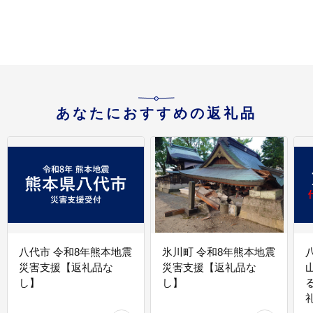
1
あなたにおすすめの返礼品
八代市 令和8年熊本地震
氷川町 令和8年熊本地震
災害支援【返礼品な
災害支援【返礼品な
し】
し】