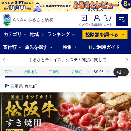
ログイン
新規登録
カート
カテゴリ
地域
ランキング
控除額を調べる
寄付額
旅先を探す
特集
ご利用ガイド
「ふるさとチョイス」システム連携に関して
+2
TOP
近畿地方
三重県
多気町
SS-06 松阪牛すき焼
TOP
肉
牛肉
松阪牛
SS-06 松阪牛すき焼き用
三重県
多気町
TOP
肉
牛肉
すき焼き(牛肉)
SS-06 松阪牛すき焼き