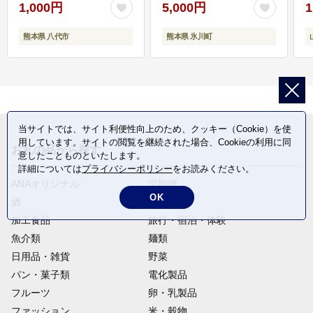
1,000円
5,000円
1
熊本県 八代市
熊本県 氷川町
当サイトでは、サイト利便性向上のため、クッキー（Cookie）を使
用しています。サイトの閲覧を継続された場合、Cookieの利用に同
お礼の品から探す
意したことものといたします。
詳細については
プライバシーポリシー
をお読みください。
ANAオリジナル
定期便
OK
酒
肉類
加工食品
旅行・宿泊・体験
魚介類
麺類
日用品・雑貨
野菜
パン・菓子類
電化製品
フルーツ
卵・乳製品
ファッション
米・穀物