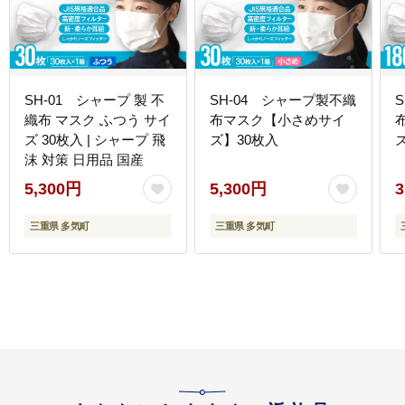
SH-01 シャープ 製 不
SH-04 シャープ製不織
織布 マスク ふつう サイ
布マスク【小さめサイ
ズ 30枚入 | シャープ 飛
ズ】30枚入
沫 対策 日用品 国産
5,300円
5,300円
3
三重県 多気町
三重県 多気町