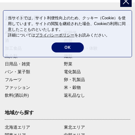
お礼の品から探す
当サイトでは、サイト利便性向上のため、クッキー（Cookie）を使
用しています。サイトの閲覧を継続された場合、Cookieの利用に同
意したことものといたします。
ANAオリジナル
定期便
詳細については
プライバシーポリシー
をお読みください。
酒
肉類
OK
加工食品
旅行・宿泊・体験
魚介類
麺類
日用品・雑貨
野菜
パン・菓子類
電化製品
フルーツ
卵・乳製品
ファッション
米・穀物
飲料(酒以外)
返礼品なし
地域から探す
北海道エリア
東北エリア