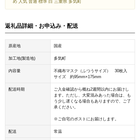
め 人気 普通 標準 白 三重県 多気町
返礼品詳細・お申込み・配送
原産地
国産
加工地(製造地)
多気町
内容量
不織布マスク（ふつうサイズ） 30枚入
サイズ 約95mm×175mm
配送時期
ご入金確認から概ね2週間以内にお届けし
ます。ただし、大変混みあった場合は、も
う少し遅くなる場合もありますので、ご了
承ください。
※ご自宅のポストにお届けします。
配送
常温