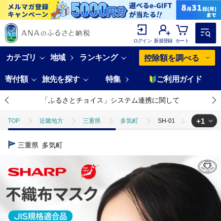
ログイン
新規登録
カート
カテゴリ
地域
ランキング
控除額を調べる
寄付額
旅先を探す
特集
ご利用ガイド
「ふるさとチョイス」システム連携に関して
+1
TOP
近畿地方
三重県
多気町
SH-01 シャープ 製 不
TOP
日用品・雑貨
ほかの雑貨・日用品
SH-01 シャープ 
三重県
多気町