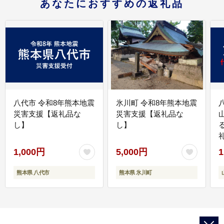
あなたにおすすめの返礼品
八代市 令和8年熊本地震
氷川町 令和8年熊本地震
災害支援【返礼品な
災害支援【返礼品な
し】
し】
1,000円
5,000円
1
熊本県 八代市
熊本県 氷川町