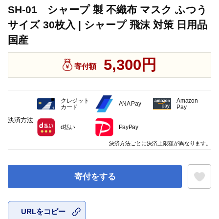
SH-01 シャープ 製 不織布 マスク ふつう
サイズ 30枚入 | シャープ 飛沫 対策 日用品
国産
5,300円
寄付額
クレジット
Amazon
ANA Pay
カード
Pay
決済方法
d払い
PayPay
決済方法ごとに決済上限額が異なります。
寄付をする
URLをコピー
お気に入