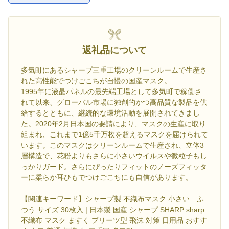
返礼品について
多気町にあるシャープ三重工場のクリーンルームで生産さ
れた高性能でつけごこちが自慢の国産マスク。
1995年に液晶パネルの最先端工場として多気町で稼働さ
れて以来、グローバル市場に独創的かつ高品質な製品を供
給するとともに、継続的な環境活動を展開されてきまし
た。2020年2月日本国の要請により、マスクの生産に取り
組まれ、これまで1億5千万枚を超えるマスクを届けられて
います。このマスクはクリーンルームで生産され、立体3
層構造で、花粉よりもさらに小さいウイルスや微粒子もし
っかりガード。さらにぴったりフィットのノーズフィッタ
ーに柔らか耳ひもでつけごこちにも自信があります。
【関連キーワード】シャープ製 不織布マスク 小さい ふ
つう サイズ 30枚入 | 日本製 国産 シャープ SHARP sharp
不織布 マスク ますく プリーツ型 飛沫 対策 日用品 おすす