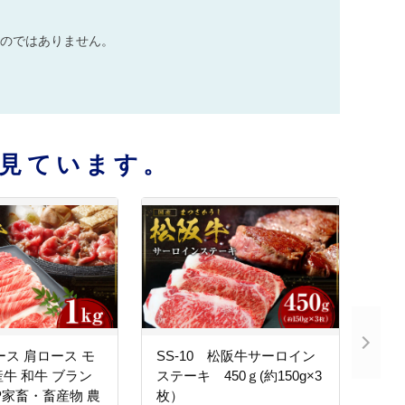
のではありません。
見ています。
ース 肩ロース モ
SS-10 松阪牛サーロイン
産牛 和牛 ブラン
ステーキ 450ｇ(約150g×3
AP家畜・畜産物 農
枚）