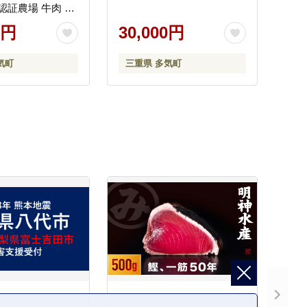
P認証農場 牛肉 肉
 おすすめ 神戸牛
0円
30,000円
並ぶ 日本三大和
松坂牛 松坂 すき焼
気町
三重県 多気町
 赤身 三重県 多気