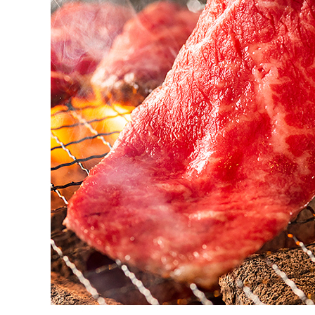
A5 特産松阪牛 お歳暮 お中元 牛肉 とろける 和牛 三重県 NTY-10