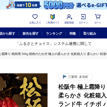
お気に入り
ご利用ガイド
新規登録
ログイン
カート
額から探す
旅先を探す
ランキング
特集
取り組み
「ふるさとチョイス」システム連携に関して
上霜降り 焼肉用 500g 焼肉のたれ付 極上の柔らかさ 化粧箱入り 柔らかい 松坂牛
化粧箱入り 柔らかい 松坂牛 松阪肉 高級ブランド牛 イチボ ハネシタ ロース トモ
化粧箱入り 柔らかい 松坂牛 松阪肉 高級ブランド牛 イチボ ハネシタ ロース トモ
三重県
多気町
松阪牛 極上霜降り 
化粧箱入り 柔らかい 松坂牛 松阪肉 高級ブランド牛 イチボ ハネシタ ロース トモ
柔らかさ 化粧箱入
ランド牛 イチボ 
化粧箱入り 柔らかい 松坂牛 松阪肉 高級ブランド牛 イチボ ハネシタ ロース トモ