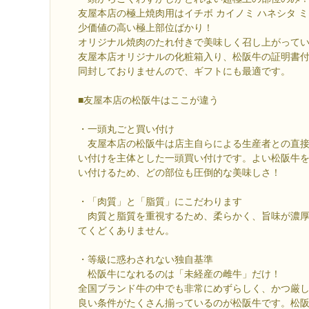
友屋本店の極上焼肉用はイチボ カイノミ ハネシタ 
少価値の高い極上部位ばかり！
オリジナル焼肉のたれ付きで美味しく召し上がって
友屋本店オリジナルの化粧箱入り、松阪牛の証明書
同封しておりませんので、ギフトにも最適です。
■友屋本店の松阪牛はここが違う
・一頭丸ごと買い付け
友屋本店の松阪牛は店主自らによる生産者との直接
い付けを主体とした一頭買い付けです。よい松阪牛
い付けるため、どの部位も圧倒的な美味しさ！
・「肉質」と「脂質」にこだわります
肉質と脂質を重視するため、柔らかく、旨味が濃厚
てくどくありません。
・等級に惑わされない独自基準
松阪牛になれるのは「未経産の雌牛」だけ！
全国ブランド牛の中でも非常にめずらしく、かつ厳
良い条件がたくさん揃っているのが松阪牛です。松