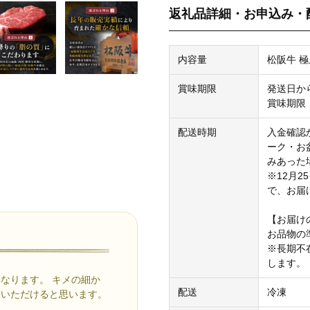
返礼品詳細・お申込み・
内容量
松阪牛 極
賞味期限
発送日か
賞味期限
配送時期
入金確認
ーク・お
みあった
※12月
で、お届
【お届け
お品物の
※長期不
します。
なります。 キメの細か
配送
冷凍
ていただけると思います。
！