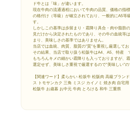
ド牛とは「味」が違います。
現在牛肉の流通過程において牛肉の品質、価格の指標と
の格付け（等級）が確立されており、一般的にA5等
す。
しかしこの基準は歩留まり・霜降り具合・肉や脂肪
見だけから決定されたものであり、その牛の血統等
まり、美味しさの基準ではありません。
当店では血統、肉質、脂質の"質"を重視し厳選してお
その結果、当店で取り扱う松阪牛はA4、A5、特産 
もちろんキメの細かい霜降りも入っておりますが、
選定せず、美味しさ重視で厳選するので"美味しい"ので
【関連ワード】柔らかい 松坂牛 松阪肉 高級ブランド
ス トモサンカク 三角 ミスジ カイノミ 焼き肉 自宅用 
松阪牛 お歳暮 お中元 牛肉 とろける 和牛 三重県