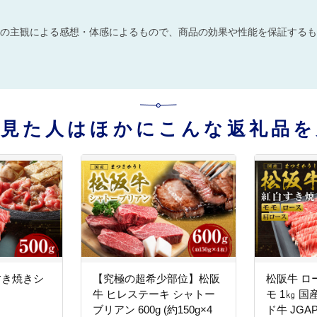
の主観による感想・体感によるもので、商品の効果や性能を保証するも
を見た人はほかにこんな返礼品を
すき焼きシ
【究極の超希少部位】松阪
松阪牛 ロ
牛 ヒレステーキ シャトー
モ 1㎏ 国
ブリアン 600g (約150g×4
ド牛 JG