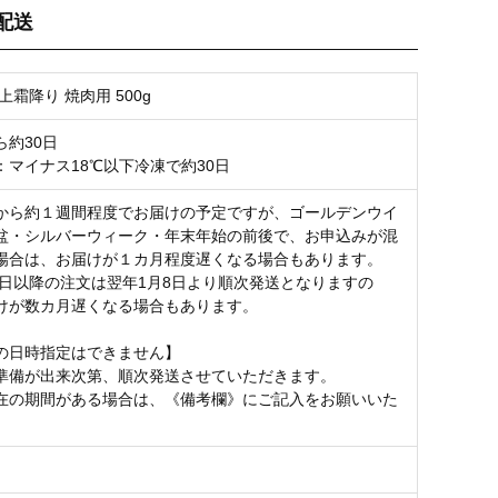
配送
お気に入り登録
上霜降り 焼肉用 500g
ら約30日
：マイナス18℃以下冷凍で約30日
から約１週間程度でお届けの予定ですが、ゴールデンウイ
盆・シルバーウィーク・年末年始の前後で、お申込みが混
場合は、お届けが１カ月程度遅くなる場合もあります。
25日以降の注文は翌年1月8日より順次発送となりますの
けが数カ月遅くなる場合もあります。
の日時指定はできません】
準備が出来次第、順次発送させていただきます。
在の期間がある場合は、《備考欄》にご記入をお願いいた