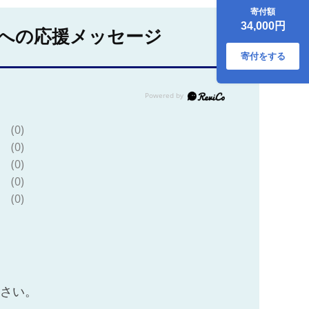
かさ 化粧箱入り 柔
寄付額
らかい 松坂牛 松阪
34,000円
肉 高級ブランド牛
への応援メッセージ
イチボ ハネシタ ロ
ース トモサンカク
寄付をする
三角 ミスジ カイノ
ミ 焼き肉 自宅用 贈
答品 ギフトA4 A5
特産松阪牛 お歳暮
お中元 牛肉 とろけ
(0)
る 和牛 三重県
NTY-10
(0)
(0)
(0)
(0)
ださい。