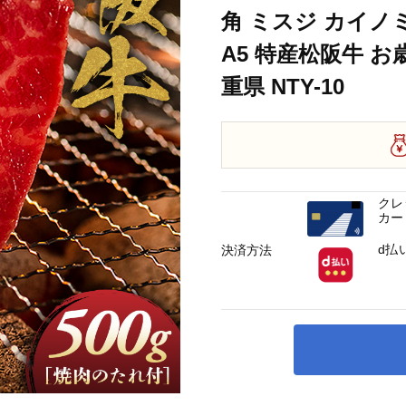
角 ミスジ カイノミ
A5 特産松阪牛 お
重県 NTY-10
クレ
カー
d払
決済方法