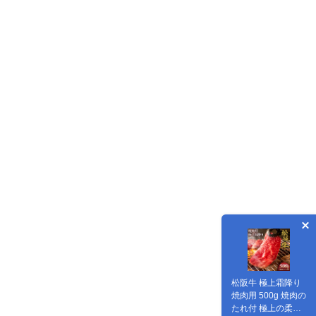
松阪牛 極上霜降り
焼肉用 500g 焼肉の
たれ付 極上の柔ら