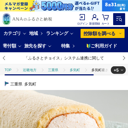
ログイン
新規登録
カート
カテゴリ
地域
ランキング
控除額を調べる
寄付額
旅先を探す
特集
ご利用ガイド
「ふるさとチョイス」システム連携に関して
+5
TOP
近畿地方
三重県
多気町
多気町産きなこを使った
TOP
パン・菓子類
洋菓子
多気町産きなこを使ったきなこロー
三重県
多気町
TOP
パン・菓子類
洋菓子
ケーキ
多気町産きなこを使
TOP
パン・菓子類
洋菓子
カステラ
多気町産きなこを
TOP
パン・菓子類
洋菓子
ほかの洋菓子
多気町産きな
TOP
卵・乳製品
多気町産きなこを使ったきなこロール AL-02