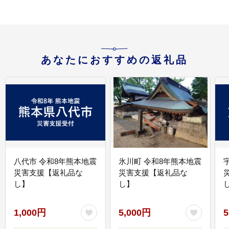
れ 金券 リゾート感謝券
BBQ 伊勢 近畿 東海 国
内 三重県 多気町 VT-01
あなたにおすすめの返礼品
八代市 令和8年熊本地震
氷川町 令和8年熊本地震
災害支援【返礼品な
災害支援【返礼品な
し】
し】
し
1,000円
5,000円
5