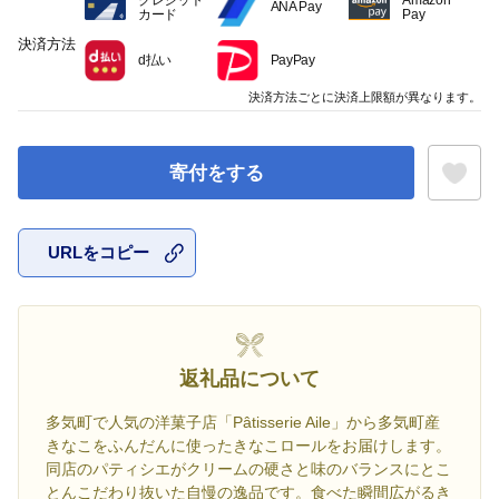
ANA Pay
カード
Pay
決済方法
d払い
PayPay
決済方法ごとに決済上限額が異なります。
寄付をする
URLをコピー
お気に入
返礼品について
多気町で人気の洋菓子店「Pâtisserie Aile」から多気町産
きなこをふんだんに使ったきなこロールをお届けします。
同店のパティシエがクリームの硬さと味のバランスにとこ
とんこだわり抜いた自慢の逸品です。食べた瞬間広がるき