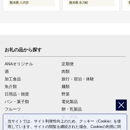
熊本県 八代市
熊本県 氷川町
お礼の品から探す
ANAオリジナル
定期便
酒
肉類
加工食品
旅行・宿泊・体験
魚介類
麺類
日用品・雑貨
野菜
パン・菓子類
電化製品
フルーツ
卵・乳製品
ファッション
米・穀物
当サイトでは、サイト利便性向上のため、クッキー（Cookie）を使
飲料(酒以外)
返礼品なし
用しています。サイトの閲覧を継続された場合、Cookieの利用に同