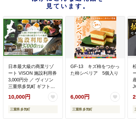
見ています。
日本最大級の商業リゾ
GF-13 キズ柿をつかっ
ート VISON 施設利用券
た柿シベリア 5個入り
3,000円分 ／ ヴィソン
三重県多気町 ギフト券
ギフト 贈答 宿泊券 補助
10,000円
6,000円
2
券ホテル 補助券 ホテル
温泉 宿泊 食事 薬草湯
三重県 多気町
三重県 多気町
マルシェ 農産物 お伊勢
参り ペット キャンピン
グカー アート アウトド
ア 体験 観光 旅行 子連
多