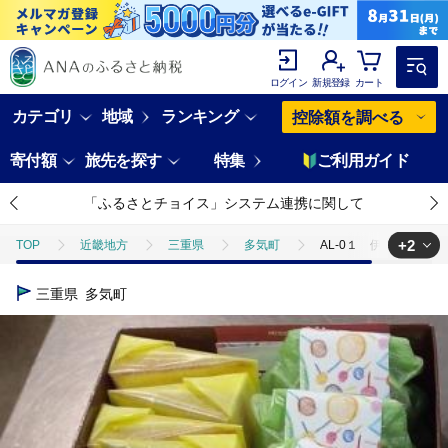
ログイン
新規登録
カート
カテゴリ
地域
ランキング
控除額を調べる
寄付額
旅先を探す
特集
ご利用ガイド
「ふるさとチョイス」システム連携に関して
+2
TOP
近畿地方
三重県
多気町
AL-0１ 伊勢いもカ
TOP
パン・菓子類
洋菓子
AL-0１ 伊勢いもカステラセッ
三重県
多気町
TOP
パン・菓子類
洋菓子
カステラ
AL-0１ 伊勢