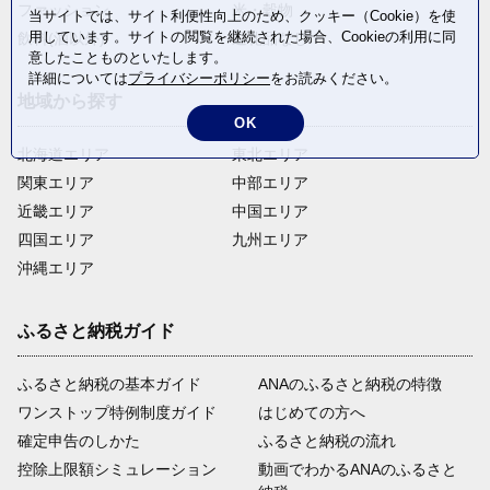
ファッション
米・穀物
当サイトでは、サイト利便性向上のため、クッキー（Cookie）を使
用しています。サイトの閲覧を継続された場合、Cookieの利用に同
飲料(酒以外)
返礼品なし
意したことものといたします。
詳細については
プライバシーポリシー
をお読みください。
地域から探す
OK
北海道エリア
東北エリア
関東エリア
中部エリア
近畿エリア
中国エリア
四国エリア
九州エリア
沖縄エリア
ふるさと納税ガイド
ふるさと納税の基本ガイド
ANAのふるさと納税の特徴
ワンストップ特例制度ガイド
はじめての方へ
確定申告のしかた
ふるさと納税の流れ
控除上限額シミュレーション
動画でわかるANAのふるさと