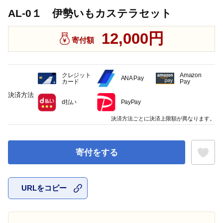
AL-0１ 伊勢いもカステラセット
12,000円
寄付額
クレジット
Amazon
ANA Pay
カード
Pay
決済方法
d払い
PayPay
決済方法ごとに決済上限額が異なります。
寄付をする
URLをコピー
お気に入