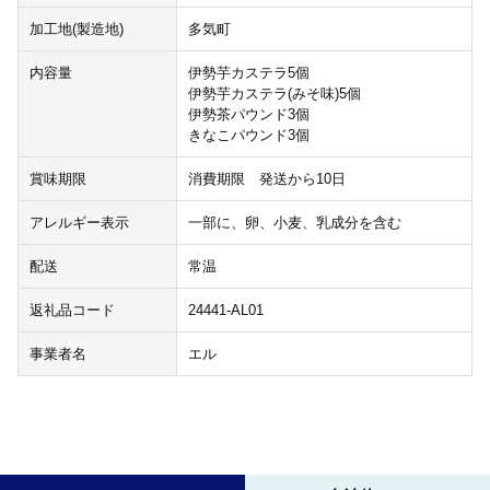
加工地(製造地)
多気町
内容量
伊勢芋カステラ5個
伊勢芋カステラ(みそ味)5個
伊勢茶パウンド3個
きなこパウンド3個
賞味期限
消費期限 発送から10日
アレルギー表示
一部に、卵、小麦、乳成分を含む
配送
常温
返礼品コード
24441-AL01
事業者名
エル