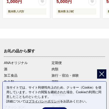
1,000円
5,000円
5
熊本県 八代市
熊本県 氷川町
お礼の品から探す
ANAオリジナル
定期便
酒
肉類
加工食品
旅行・宿泊・体験
魚介類
麺類
当サイトでは、サイト利便性向上のため、クッキー（Cookie）を使
日用品・雑貨
野菜
用しています。サイトの閲覧を継続された場合、Cookieの利用に同
パン・菓子類
電化製品
意したことものといたします。
フルーツ
卵・乳製品
詳細については
プライバシーポリシー
をお読みください。
ファッション
米・穀物