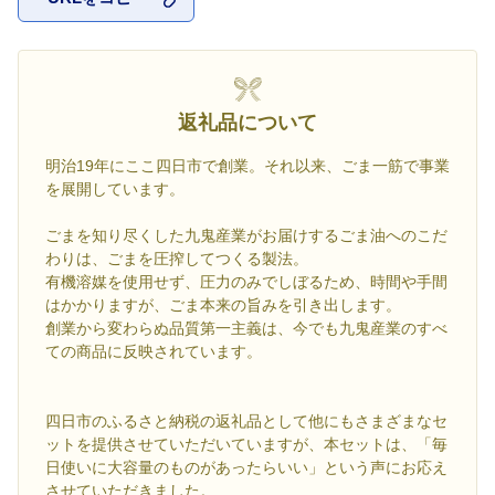
お気に入
返礼品について
明治19年にここ四日市で創業。それ以来、ごま一筋で事業
を展開しています。
ごまを知り尽くした九鬼産業がお届けするごま油へのこだ
わりは、ごまを圧搾してつくる製法。
有機溶媒を使用せず、圧力のみでしぼるため、時間や手間
はかかりますが、ごま本来の旨みを引き出します。
創業から変わらぬ品質第一主義は、今でも九鬼産業のすべ
ての商品に反映されています。
四日市のふるさと納税の返礼品として他にもさまざまなセ
ットを提供させていただいていますが、本セットは、「毎
日使いに大容量のものがあったらいい」という声にお応え
させていただきました。