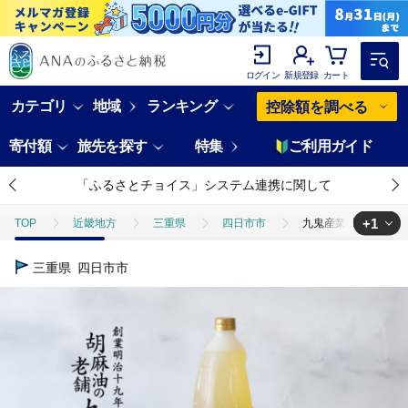
ログイン
新規登録
カート
カテゴリ
地域
ランキング
控除額を調べる
寄付額
旅先を探す
特集
ご利用ガイド
「ふるさとチョイス」システム連携に関して
+1
TOP
近畿地方
三重県
四日市市
九鬼産業 太白純正胡麻
TOP
加工食品
調味料
食用油
九鬼産業 太白純正胡麻油
三重県
四日市市