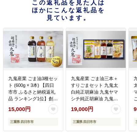
この返礼品を見た人は
ほかにこんな返礼品を
見ています。
九鬼産業 ごま油3種セッ
九鬼産業 ごま油三本＋
ト (600g × 3本) 【四日
すりごまセット 九鬼太
市市 ふるさと納税返礼
白純正胡麻油 九鬼ヤマ
品 ランキング1位】創業
シチ純正胡麻油 九鬼純
ご
明治19年 ごま油の老
正胡麻油こいくち 600g
15,000円
19,000円
9
舗「九鬼」 いつもの
ﾍﾟｯﾄﾎﾞﾄﾙ 九鬼 二度焙煎
味を上質に変えるごま
すりごま 白 85g × 2袋
三重県 四日市市
三重県 四日市市
油。九鬼産業 ごま油3種
九鬼二度焙煎すりごま
セット 600g 3本セット
金 70g × 2袋 セット 老