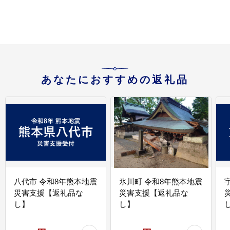
ゴマ油 胡麻油 ごま油 ド
舗 ゴマ油 胡麻油 ごま油
レッシング 調味料 料理
ドレッシング 調味料 料
お祝い 贈答品 贈り物 ギ
理 お祝い 贈答品 贈り物
フト ミシュラン 2つ星
ギフト ミシュラン 2つ
の割烹でも使用 四日市
星の割烹でも使用 四日
四日市市 四日市市ふる
市 四日市市 四日市市ふ
さと納税
るさと納税
あなたにおすすめの返礼品
八代市 令和8年熊本地震
氷川町 令和8年熊本地震
災害支援【返礼品な
災害支援【返礼品な
し】
し】
し