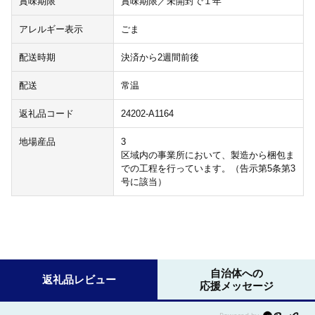
賞味期限
賞味期限／未開封で１年
アレルギー表示
ごま
配送時期
決済から2週間前後
配送
常温
返礼品コード
24202-A1164
地場産品
3
区域内の事業所において、製造から梱包ま
での工程を行っています。（告示第5条第3
号に該当）
自治体への
返礼品レビュー
応援メッセージ