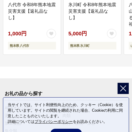
八代市 令和8年熊本地震
氷川町 令和8年熊本地震
災害支援【返礼品な
災害支援【返礼品な
し】
し】
1,000円
5,000円
1
熊本県 八代市
熊本県 氷川町
お礼の品から探す
当サイトでは、サイト利便性向上のため、クッキー（Cookie）を使
ANAオリジナル
定期便
用しています。サイトの閲覧を継続された場合、Cookieの利用に同
酒
肉類
意したことものといたします。
詳細については
プライバシーポリシー
をお読みください。
加工食品
旅行・宿泊・体験
魚介類
麺類