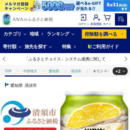
ログイン
新規登録
カート
カテゴリ
地域
ランキング
控除額を調べる
寄付額
旅先を探す
特集
ご利用ガイド
「ふるさとチョイス」システム連携に関して
+2
TOP
中部地方
愛知県
清須市
キリン 本搾り グレープフル
TOP
酒
キリン 本搾り グレープフルーツ 350ml 1ケース (24本)al
愛知県
清須市
TOP
酒
ほかの酒
キリン 本搾り グレープフルーツ 350ml 1ケ