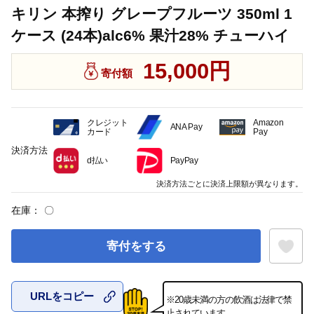
キリン 本搾り グレープフルーツ 350ml 1
ケース (24本)alc6% 果汁28% チューハイ
15,000円
寄付額
クレジット
Amazon
ANA Pay
カード
Pay
決済方法
d払い
PayPay
決済方法ごとに決済上限額が異なります。
在庫：
〇
寄付をする
URLをコピー
※20歳未満の方の飲酒は法律で禁
お気に入
止されています。