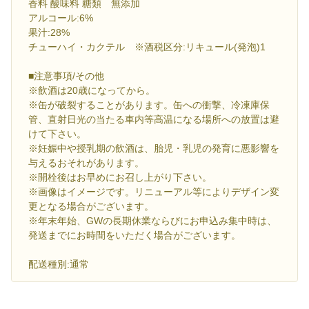
香料 酸味料 糖類 無添加
アルコール:6%
果汁:28%
チューハイ・カクテル ※酒税区分:リキュール(発泡)1
■注意事項/その他
※飲酒は20歳になってから。
※缶が破裂することがあります。缶への衝撃、冷凍庫保
管、直射日光の当たる車内等高温になる場所への放置は避
けて下さい。
※妊娠中や授乳期の飲酒は、胎児・乳児の発育に悪影響を
与えるおそれがあります。
※開栓後はお早めにお召し上がり下さい。
※画像はイメージです。リニューアル等によりデザイン変
更となる場合がございます。
※年末年始、GWの長期休業ならびにお申込み集中時は、
発送までにお時間をいただく場合がございます。
配送種別:通常