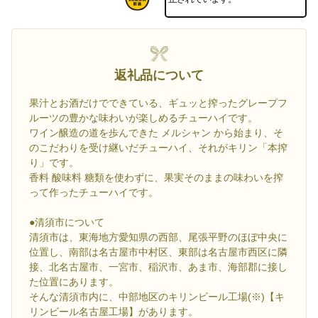
返礼品について
果汁とお酒だけでできている、ギュッと搾ったグレープフ
ルーツの豊かな味わいが楽しめるチューハイです。
ワイン醸造の道を歩んできた メルシャン から始まり、そ
のこだわりを受け継いだチューハイ、それがキリン「本搾
り」です。
香料 酸味料 糖類を使わずに、果実そのままの味わいを搾
って作ったチューハイです。
●清須市について
清須市は、東海地方愛知県の西部、尾張平野のほぼ中央に
位置し、南部は名古屋市中村区、東部は名古屋市西区に隣
接、北名古屋市、一宮市、稲沢市、あま市、海部郡に接し
た位置にあります。
そんな清須市内に、中部地区のキリンビール工場(※)【キ
リンビール名古屋工場】があります。