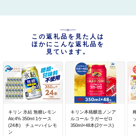
この返礼品を見た人は
ほかにこんな返礼品を
見ています。
キリン 氷結 無糖レモン
キリン本格醸造ノンア
Alc4% 350ml 1ケース
ルコール ラガーゼロ
(24本) チューハイレモ
350ml×48本(2ケース)
×
ン