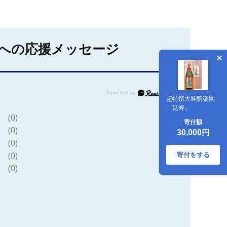
への応援メッセージ
超特撰大吟醸楽園
「延寿」
(0)
寄付額
(0)
30,000円
(0)
(0)
寄付をする
(0)