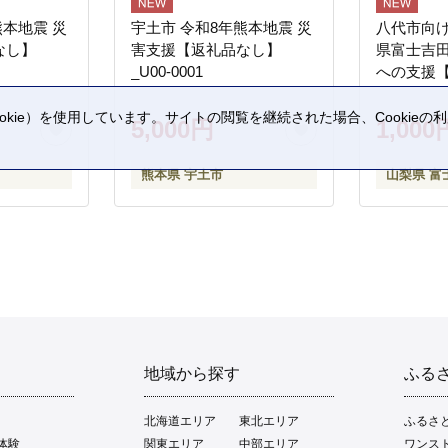
熊本地震 災
宇土市 令和8年熊本地震 災
八代市向け
なし】
害支援【返礼品なし】
県富士吉
_U00-0001
への支援
kie）を使用しています。サイトの閲覧を継続された場合、Cookie
5,000円
1,000
。
熊本県 宇土市
山梨県 富
地域から探す
ふる
北海道エリア
東北エリア
ふるさ
体験
関東エリア
中部エリア
ワンス