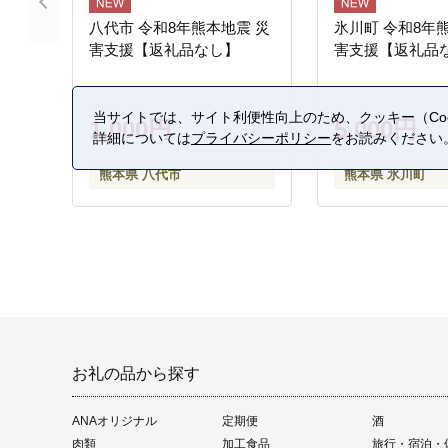
八代市 令和8年熊本地震 災
氷川町 令和8年
害支援【返礼品なし】
害支援【返礼品
当サイトでは、サイト利便性向上のため、クッキー（Coo
1,000円
5,000円
詳細については
プライバシーポリシー
をお読みください
熊本県 八代市
熊本県 氷川町
お礼の品から探す
ANAオリジナル
定期便
酒
肉類
加工食品
旅行・宿泊・