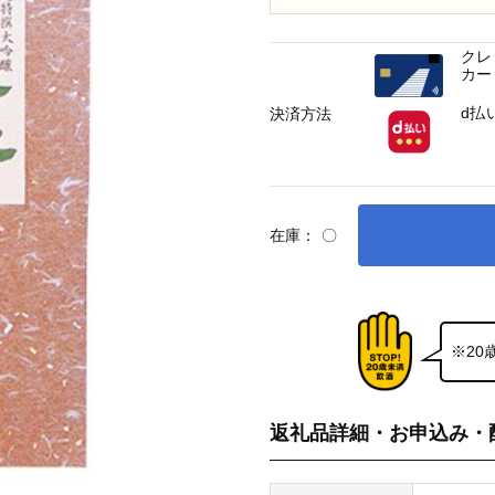
クレ
カー
d払
決済方法
在庫：
〇
※2
返礼品詳細・お申込み・