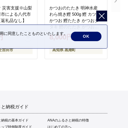
 災害支援※山梨
かつおのたたき 明神水産
田市による八代市
わら焼き鰹 500g 鰹 カツオ
【返礼品なし】
かつお 鰹たたき かつおタ
タキ 鰹のたたき かつおの
タタキ 藁焼き わら焼き 魚
の利用に同意したことものといたします。
円
8,000円
OK
さかな 海鮮 刺身 お刺身 冷
凍 ご家庭用 グルメ 特産品
士吉田市
高知県 黒潮町
ご当地 本場 高知 黒潮町 ギ
フト 贈答品 人気 返礼品 ふ
るさと納税 魚介類 高知県
産 土佐名物 高知県 高評価
食卓 ご飯のお供 父の日 ギ
フト プレゼント[1669]
さと納税ガイド
と納税の基本ガイド
ANAのふるさと納税の特徴
トップ特例制度ガイド
はじめての方へ