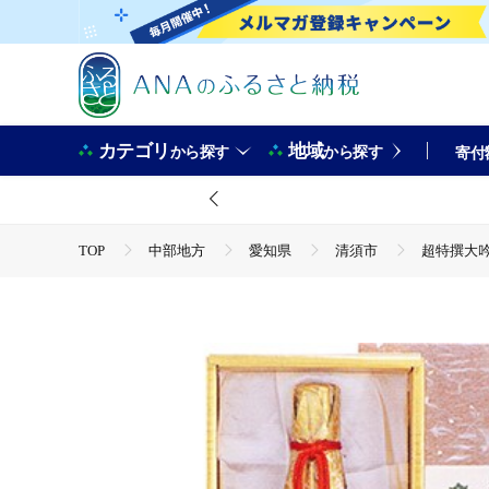
カテゴリ
地域
から探す
から探す
寄付
TOP
中部地方
愛知県
清須市
超特撰大吟
TOP
酒
超特撰大吟醸楽園 「延寿」
TOP
酒
日本酒
超特撰大吟醸楽園 「延寿」