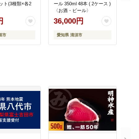
ット(3種類×各2
ール 350ml 48本 ( 2ケース )
〈お酒・ビール〉
円
36,000円
須市
愛知県 清須市