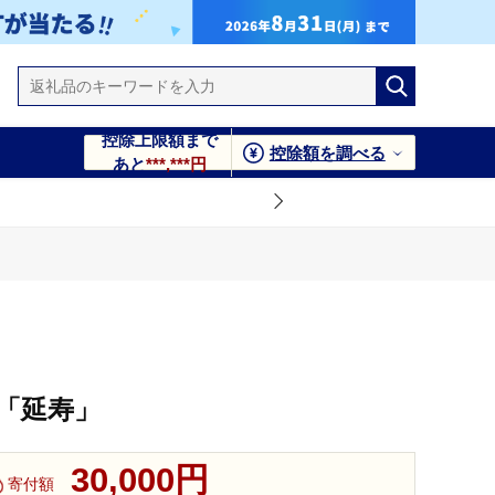
控除上限額まで
控除額を調べる
あと
***,***円
 「延寿」
30,000円
寄付額