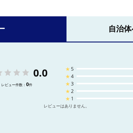
ー
自治体
★
5
0.0
★
4
★
3
0
レビュー件数：
件
★
2
★
1
レビューはありません。