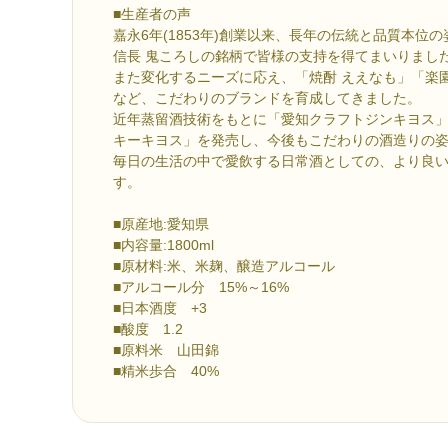
■生産者の声
嘉永6年(1853年)創業以来、長年の伝統と品質本位
信長 鬼ころしの銘柄で皆様の支持を得てまいりまし
また変化するニーズに応え、「焼酎 ええなも」「楽園
など、こだわりのブランドを育成してきました。
近年蒸留酒技術をもとに「愛知クラフトジンキヨス
キーキヨス」を発売し、今後もこだわりの酒造りの
毎日の生活の中で愛飲する日常酒としての、より良
す。
■原産地:愛知県
■内容量:1800ml
■原材料:米、米麹、醸造アルコール
■アルコール分 15%～16%
■日本酒度 +3
■酸度 1.2
■原料米 山田錦
■精米歩合 40%