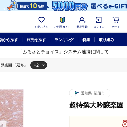
お気に入り
ご利用ガイド
新規登録
ログイン
カート
額から探す
旅先を探す
ランキング
特集
取り組み
「ふるさとチョイス」システム連携に関して
+2
醸楽園 「延寿」
愛知県
清須市
超特撰大吟醸楽園