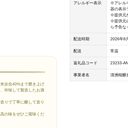
アレルギー表示
※アレル
器の表示
※提供元
※提供元
ら予告な
配送時期
2026年
配送
常温
返礼品コード
23233-A
事業者名
清洲桜醸
米歩合40%まで磨き上げ
せ、吟味して製造したお酒
手造りで丁寧に醸して造り
最高の味をぜひご賞味くだ