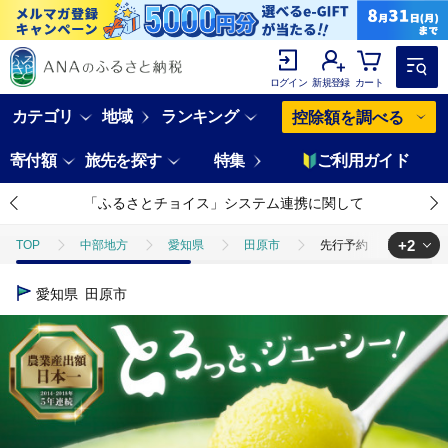
ログイン
新規登録
カート
カテゴリ
地域
ランキング
控除額を調べる
寄付額
旅先を探す
特集
ご利用ガイド
「ふるさとチョイス」システム連携に関して
+2
TOP
中部地方
愛知県
田原市
先行予約 渥美半島産 マル
TOP
フルーツ
先行予約 渥美半島産 マルカ農園のマスクメロン 2玉 (1
愛知県
田原市
TOP
フルーツ
メロン
先行予約 渥美半島産 マルカ農園のマスクメ