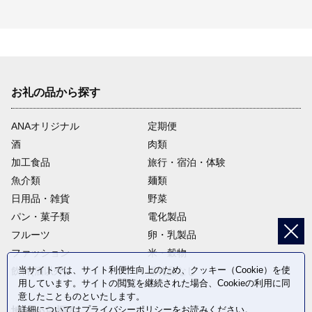
お礼の品から探す
ANAオリジナル
定期便
酒
肉類
加工食品
旅行・宿泊・体験
魚介類
麺類
日用品・雑貨
野菜
パン・菓子類
電化製品
フルーツ
卵・乳製品
ファッション
米・穀物
当サイトでは、サイト利便性向上のため、クッキー（Cookie）を使
飲料(酒以外)
返礼品なし
用しています。サイトの閲覧を継続された場合、Cookieの利用に同
意したことものといたします。
詳細については
プライバシーポリシー
をお読みください。
地域から探す