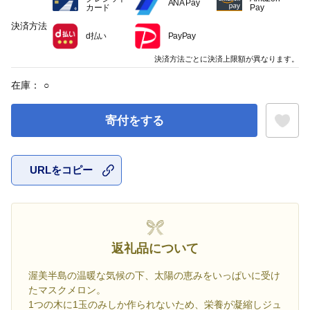
ANA Pay
カード
Pay
決済方法
d払い
PayPay
決済方法ごとに決済上限額が異なります。
在庫：
○
寄付をする
URLをコピー
お気に入
返礼品について
渥美半島の温暖な気候の下、太陽の恵みをいっぱいに受け
たマスクメロン。
1つの木に1玉のみしか作られないため、栄養が凝縮しジュ