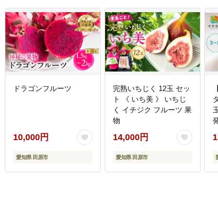
ドラゴンフルーツ
完熟いちじく 12玉 セッ
ト 《 いち美 》 いちじ
く イチジク フルーツ 果
物
10,000円
14,000円
1
愛知県 田原市
愛知県 田原市