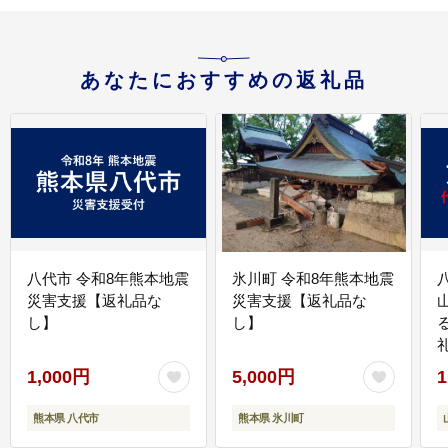
あなたにおすすめの返礼品
八代市 令和8年熊本地震
氷川町 令和8年熊本地震
災害支援【返礼品な
災害支援【返礼品な
し】
し】
1,000円
5,000円
1
熊本県 八代市
熊本県 氷川町