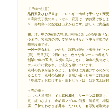
【品物の注意】
品目数及びお品書き、アレルギー情報は予告なく変
※寄附完了後のキャンセル・変更は一切お受け致し
※一部離島への配送は出来かねます。詳しくは商品
和、洋、中の3種類の料理が同時に楽しめる欲張りな
今まで、皆様方の強い要望がありながら中々実現で
華三段重です。
一段一段食材にこだわり、試行錯誤の上出来上がっ
(洋)・元旦(和)・2日(中)と、色々な食シーンの考
創業57年の玉清。自慢の美味しさに、毎年北海道か
ァンの方に愛され、ご注文を頂いています。
素材の良さが活きるよう、お客様にお届けするのが
ることで、素材の新鮮さ・食感が違うと毎年ご好評
「冷蔵で」お届けする＜生おせち＞は、12月31日到
＜壱の重＞
にしん大漁漬け、イカ真砂和え、サーモン塩麹漬け
煮、紅白なます、金胡麻マグロの佃煮、筑前煮、梅
腐、子持ちわかさぎ昆布、たつくり、有頭海老塩焼