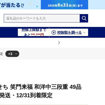
控除上限額まで
控除額を調べる
あと
***,***円
+3
限定
12/31到着限定
せち 笑門来福 和洋中三段重 49品
発送・12/31到着限定