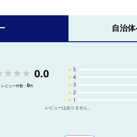
ー
自治体
★
5
0.0
★
4
★
3
0
レビュー件数：
件
★
2
★
1
レビューはありません。