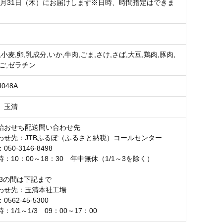
年12月31日（木）にお届けします※日時、時間指定はできま
,小麦,卵,乳成分,いか,牛肉,ごま,さけ,さば,大豆,鶏肉,豚肉,
ご,ゼラチン
U048A
 玉清
始おせち配送問い合わせ先
わせ先：JTBふるぽ（ふるさと納税）コールセンター
50-3146-8498
：10：00～18：30 年中無休（1/1～3を除く）
1/3の間は下記まで
わせ先：玉清本社工場
562-45-5300
1/1～1/3 09：00～17：00