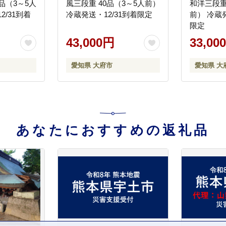
品（3～5人
風三段重 40品（3～5人前）
和洋三段重
2/31到着
冷蔵発送・12/31到着限定
前） 冷蔵発
限定
43,000円
33,00
愛知県 大府市
愛知県 大
あなたにおすすめの返礼品