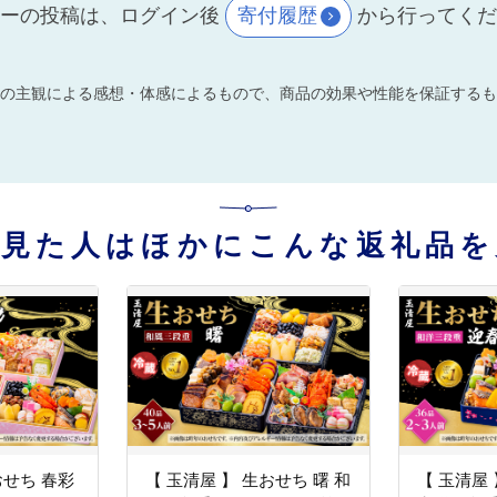
ーの投稿は、ログイン後
寄付履歴
から行ってく
の主観による感想・体感によるもので、商品の効果や性能を保証するも
を見た人はほかにこんな返礼品を
おせち 春彩
【 玉清屋 】 生おせち 曙 和
【 玉清屋