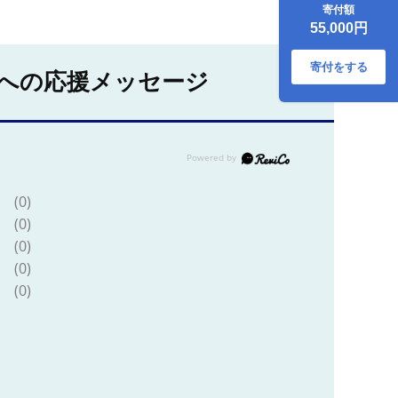
人前） 冷蔵発送・
寄付額
12/31到着限定
55,000円
寄付をする
への応援メッセージ
(0)
(0)
(0)
(0)
(0)