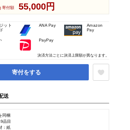
55,000円
寄付額
ジット
ANA Pay
Amazon
ド
Pay
い
PayPay
決済方法ごとに決済上限額が異なります。
寄付をする
配送
お気に入り登録
を同梱
49品目
材：紙