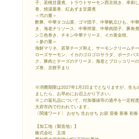
子、若桃甘露煮、トラウトサーモン西京焼き、串刺
巻、焼湯葉巻、紅あずま甘露煮
＜弐の重＞
酢豚、中華タコ山菜、ゴマ団子、中華帆立ひも、中
き、海老チリソース、中華搾菜、中華肉団子、豚角
ン三色巻き、チキン中華テリーヌ、イカ黄金焼、
＜参の重＞
海鮮マリネ、若草チーズ和え、サーモンクリームチ
ローズサーモン、イカのゴロゴロサラダ、ポークパ
ク、豚肉とチーズのテリーヌ、海老とブロッコリー
ズ巻、京餅手まり
※消費期限は2027年1月2日までとなりますが、生
ましたら、お早めにお召上がり下さい。
※この返礼品について、付加価値等の過半を一定程
大府市内で行われています。
〔関連ワード〕 おせち 生おせち お節 迎春 新春 初春 2
【加工地（製造地）】
株式会社 玉清