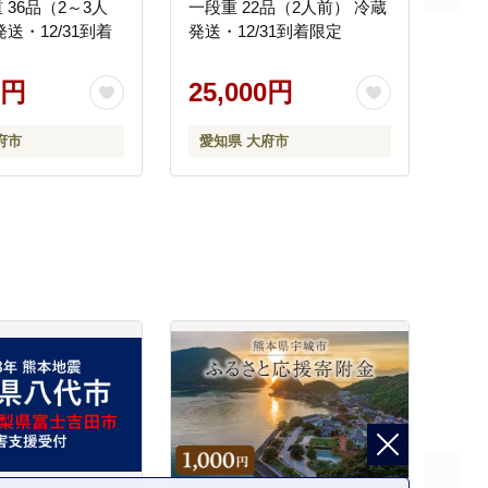
 36品（2～3人
一段重 22品（2人前） 冷蔵
送・12/31到着
発送・12/31到着限定
0円
25,000円
府市
愛知県 大府市