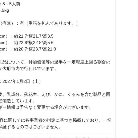
：3～5人前
5kg
（有無）：有（重箱を包んであります。）
m）：縦21.7*横21.7*高3.5
m）：縦22.8*横22.8*高5.6
m）：縦26.7*横23.7*高21.0
礼品について、付加価値等の過半を一定程度上回る割合の
が大府市内で行われています。
2027年1月2日（土）
麦、乳成分、落花生、えび、かに、くるみを含む製品と同
で製造しています。
ギー情報は予告なく変更する場合がございます。
内容に関しては各事業者の指定に基づき掲載しており、一切
保証するものではございません。