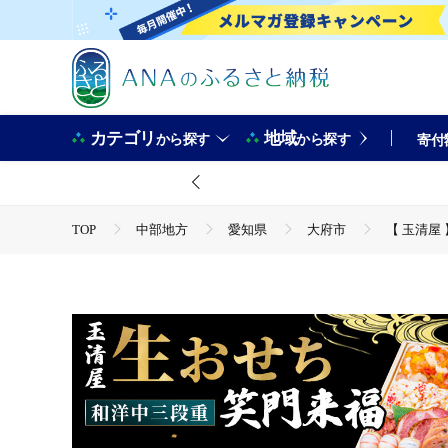
カテゴリ
地域
から探す
から探す
寄付
TOP
中部地方
愛知県
大府市
【 玉清屋
TOP
魚介類
【 玉清屋 】 生おせち 笑門来福 和洋中三
TOP
加工食品
惣菜・レトルト
ほかの惣菜
TOP
加工食品
おせち
【 玉清屋 】 生おせち 