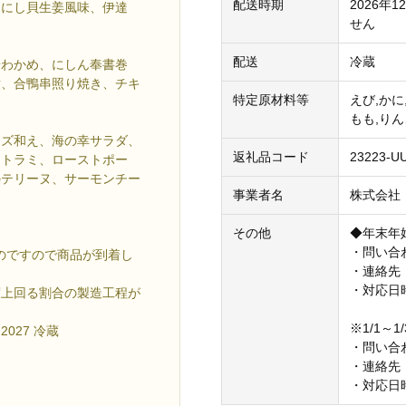
配送時期
2026
しにし貝生姜風味、伊達
せん
配送
冷蔵
華わかめ、にしん奉書巻
煮、合鴨串照り焼き、チキ
特定原材料等
えび,かに
もも,りん
ーズ和え、海の幸サラダ、
返礼品コード
23223-U
ストラミ、ローストポー
のテリーヌ、サーモンチー
事業者名
株式会社
その他
◆年末年
・問い合
ものですので商品が到着し
・連絡先：0
・対応日時
度上回る割合の製造工程が
※1/1～
027 冷蔵
・問い合
・連絡先：0
・対応日時：