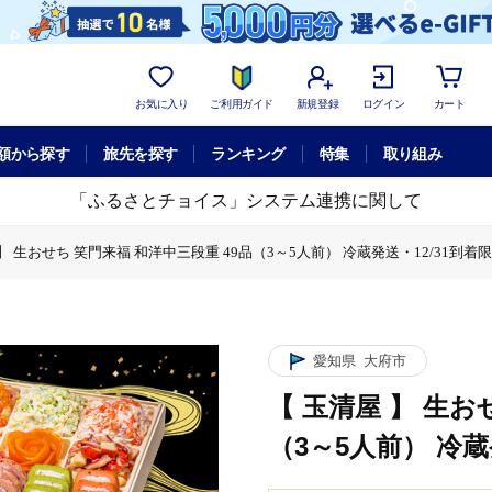
お気に入り
ご利用ガイド
新規登録
ログイン
カート
額から探す
旅先を探す
ランキング
特集
取り組み
「ふるさとチョイス」システム連携に関して
 】 生おせち 笑門来福 和洋中三段重 49品（3～5人前） 冷蔵発送・12/31到着
段重 49品（3～5人前） 冷蔵発送・12/31到着限定
【 玉清屋 】 生おせち 笑門来福 和洋中三段重 49品（3～5人前） 冷蔵発送・
笑門来福 和洋中三段重 49品（3～5人前） 冷蔵発送・12/31到着限定
愛知県
大府市
【 玉清屋 】 生お
（3～5人前） 冷蔵