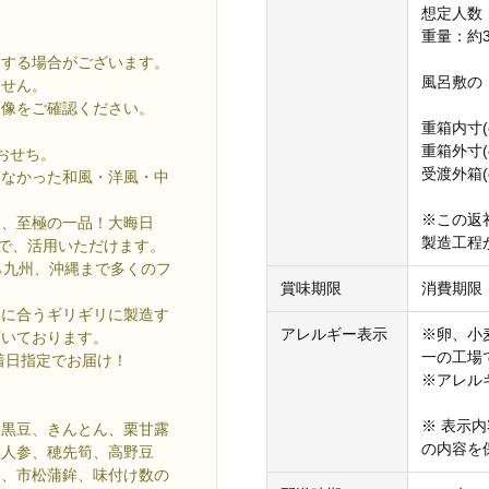
想定人数
重量：約3.
更する場合がございます。
風呂敷の
ません。
画像をご確認ください。
重箱内寸(c
重箱外寸(c
おせち。
受渡外箱(c
きなかった和風・洋風・中
※この返
た、至極の一品！大晦日
製造工程
え方で、活用いただけます。
ら九州、沖縄まで多くのフ
賞味期限
消費期限：
間に合うギリギリに製造す
アレルギー表示
※卵、小
頂いております。
一の工場
着日指定でお届け！
※アレル
※ 表示
、黒豆、きんとん、栗甘露
の内容を
型人参、穂先筍、高野豆
き、市松蒲鉾、味付け数の