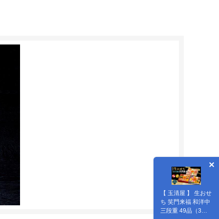
【 玉清屋 】 生おせ
ち 笑門来福 和洋中
三段重 49品（3～5