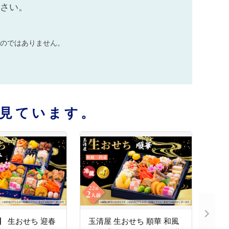
ださい。
のではありません。
見ています。
 】 生おせち 迎春
玉清屋 生おせち 順華 和風