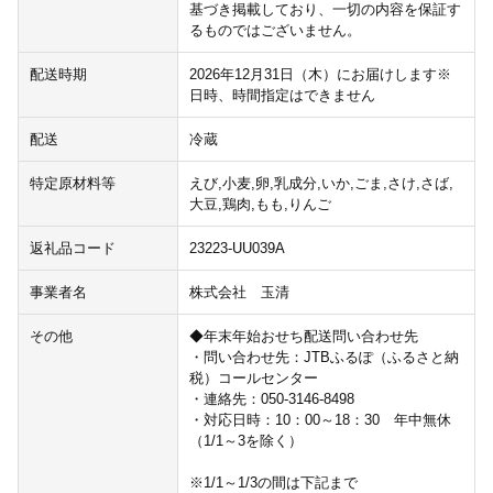
基づき掲載しており、一切の内容を保証す
るものではございません。
配送時期
2026年12月31日（木）にお届けします※
日時、時間指定はできません
配送
冷蔵
特定原材料等
えび,小麦,卵,乳成分,いか,ごま,さけ,さば,
大豆,鶏肉,もも,りんご
返礼品コード
23223-UU039A
事業者名
株式会社 玉清
その他
◆年末年始おせち配送問い合わせ先
・問い合わせ先：JTBふるぽ（ふるさと納
税）コールセンター
・連絡先：050-3146-8498
・対応日時：10：00～18：30 年中無休
（1/1～3を除く）
※1/1～1/3の間は下記まで