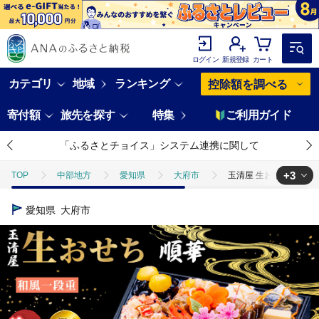
ログイン
新規登録
カート
カテゴリ
地域
ランキング
控除額を調べる
寄付額
旅先を探す
特集
ご利用ガイド
「ふるさとチョイス」システム連携に関して
+3
TOP
中部地方
愛知県
大府市
玉清屋 生おせち 順華 和
TOP
魚介類
玉清屋 生おせち 順華 和風一段重 22品（2人前） 冷蔵
愛知県
大府市
TOP
加工食品
惣菜・レトルト
ほかの惣菜
玉清屋 生
TOP
加工食品
おせち
玉清屋 生おせち 順華 和風一段重 22