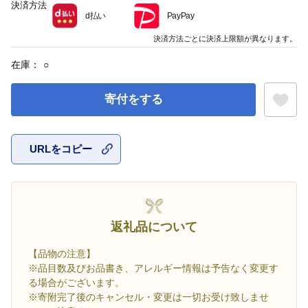
決済方法
d払い
PayPay
決済方法ごとに決済上限額が異なります。
在庫：
○
寄付をする
URLをコピー
お気に入
返礼品について
【品物の注意】
※品目数及びお品書き、アレルギー情報は予告なく変更す
る場合がございます。
※寄附完了後のキャンセル・変更は一切お受け致しませ