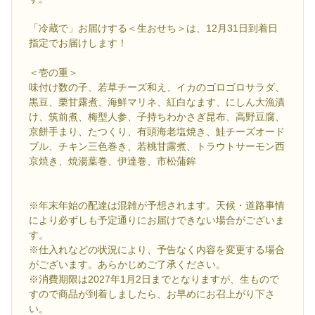
「冷蔵で」お届けする＜生おせち＞は、12月31日到着日
指定でお届けします！
＜壱の重＞
味付け数の子、若草チーズ和え、イカのゴロゴロサラダ、
黒豆、栗甘露煮、海鮮マリネ、紅白なます、にしん大漁漬
け、筑前煮、梅型人参、子持ちわかさぎ昆布、高野豆腐、
京餅手まり、たつくり、有頭海老塩焼き、鮭チーズオード
ブル、チキン三色巻き、若桃甘露煮、トラウトサーモン西
京焼き、焼湯葉巻、伊達巻、市松蒲鉾
※年末年始の配達は混雑が予想されます。天候・道路事情
により必ずしも予定通りにお届けできない場合がございま
す。
※仕入れなどの状況により、予告なく内容を変更する場合
がございます。あらかじめご了承ください。
※消費期限は2027年1月2日までとなりますが、生もので
すので商品が到着しましたら、お早めにお召上がり下さ
い。