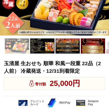
玉清屋 生おせち 順華 和風一段重 22品（2
人前） 冷蔵発送・12/31到着限定
25,000円
寄付額
クレジット
Amazon
ANA Pay
カード
Pay