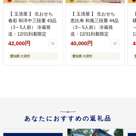
【 玉清屋 】 生おせち
【 玉清屋 】 生おせち
春彩 和洋中三段重 43品
恵比寿 和風三段重 44品
（3～5人前） 冷蔵発
（3～5人前） 冷蔵発
送・12/31到着限定
送・12/31到着限定
1
42,000円
40,000円
4
愛知県 大府市
愛知県 大府市
あなたにおすすめの返礼品