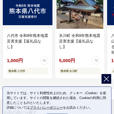
八代市 令和8年熊本地震
氷川町 令和8年熊本地震
災害支援【返礼品な
災害支援【返礼品な
し】
し】
1,000円
5,000円
1
熊本県 八代市
熊本県 氷川町
当サイトでは、サイト利便性向上のため、クッキー（Cookie）を使
用しています。サイトの閲覧を継続された場合、Cookieの利用に同
意したことものといたします。
詳細については
プライバシーポリシー
をお読みください。
お礼の品から探す