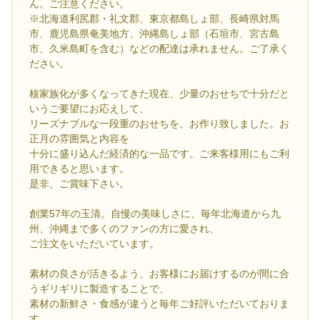
ん。ご注意ください。
※北海道利尻郡・礼文郡、東京都島しょ部、長崎県対馬
市、鹿児島県奄美地方、沖縄島しょ部（石垣市、宮古島
市、久米島町を含む）などの配達は承れません。ご了承く
ださい。
核家族化が多くなってきた現在、少量のおせちで十分だと
いうご要望にお応えして、
リーズナブルな一段重のおせちを、お作り致しました。お
正月の雰囲気と内容を
十分に盛り込んだ経済的な一品です。ご来客様用にもご利
用できると思います。
是非、ご賞味下さい。
創業57年の玉清。自慢の美味しさに、毎年北海道から九
州、沖縄まで多くのファンの方に愛され、
ご注文をいただいています。
素材の良さが活きるよう、お客様にお届けするのが間に合
うギリギリに製造することで、
素材の新鮮さ・食感が違うと毎年ご好評いただいておりま
す。