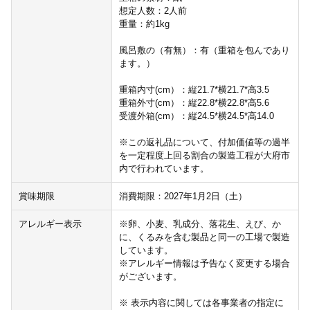
想定人数：2人前
重量：約1kg
風呂敷の（有無）：有（重箱を包んであり
ます。）
重箱内寸(cm）：縦21.7*横21.7*高3.5
重箱外寸(cm）：縦22.8*横22.8*高5.6
受渡外箱(cm）：縦24.5*横24.5*高14.0
※この返礼品について、付加価値等の過半
を一定程度上回る割合の製造工程が大府市
内で行われています。
賞味期限
消費期限：2027年1月2日（土）
アレルギー表示
※卵、小麦、乳成分、落花生、えび、か
に、くるみを含む製品と同一の工場で製造
しています。
※アレルギー情報は予告なく変更する場合
がございます。
※ 表示内容に関しては各事業者の指定に