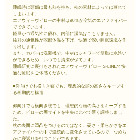
睡眠時に頭部は最も熱を持ち、枕の素材によっては蒸れて
しまいます。
エアウィーヴピローの中材は90％が空気のエアファイバー
でできています。
軽量かつ通気性に優れ、内部に湿気はこもりません。
抜群の通気性が深部体温を下げ、快適で深い睡眠環境を作
り出します。
また、カバーは洗濯機で、中材はシャワーで簡単に水洗い
ができるため、いつでも清潔が保てます。
睡眠研究に裏打ちされたエアウィーヴ ピロー S-LINEで快
適な睡眠をご体感ください。
■仰向けでも横向き寝でも、理想的な頭の高さをキープす
る画期的な構造
仰向けでも横向き寝でも、理想的な頭の高さをキープする
ため、ピローの両サイドを中央に比べて硬く調整しまし
た。
枕の表面に凹凸をつけるのではなく、硬さ・柔らかさをエ
アファイバーの中で連続的に変化させているので、なめら
かに寝返りを打つことができます。