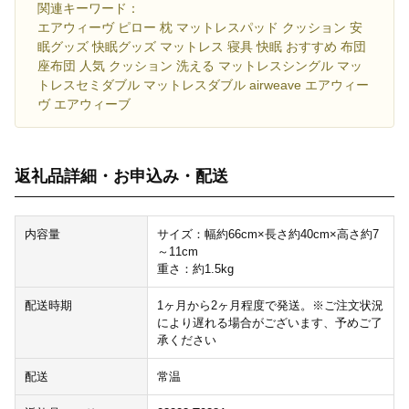
関連キーワード：
エアウィーヴ ピロー 枕 マットレスパッド クッション 安
眠グッズ 快眠グッズ マットレス 寝具 快眠 おすすめ 布団
座布団 人気 クッション 洗える マットレスシングル マッ
トレスセミダブル マットレスダブル airweave エアウィー
ヴ エアウィーブ
返礼品詳細・お申込み・配送
内容量
サイズ：幅約66cm×長さ約40cm×高さ約7
～11cm
重さ：約1.5kg
配送時期
1ヶ月から2ヶ月程度で発送。※ご注文状況
により遅れる場合がございます、予めご了
承ください
配送
常温