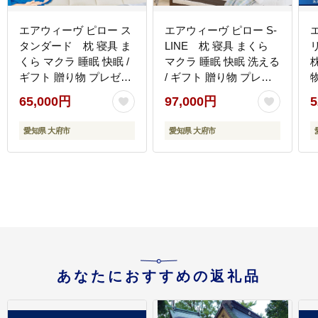
エアウィーヴ ピロー ス
エアウィーヴ ピロー S-
タンダード 枕 寝具 ま
LINE 枕 寝具 まくら
くら マクラ 睡眠 快眠 /
マクラ 睡眠 快眠 洗える
ギフト 贈り物 プレゼン
/ ギフト 贈り物 プレゼ
ト 祝い 内祝い 誕生日
ント 祝い 内祝い 誕生日
65,000円
97,000円
5
記念日 お土産 父 母 敬
記念日 お土産 父 母 敬
老 お中元 お歳暮
老 お中元 お歳暮
愛知県 大府市
愛知県 大府市
あなたにおすすめの返礼品