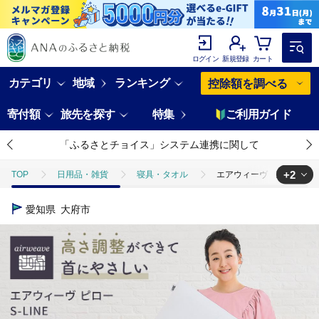
ログイン
新規登録
カート
カテゴリ
地域
ランキング
控除額を調べる
寄付額
旅先を探す
特集
ご利用ガイド
「ふるさとチョイス」システム連携に関して
+2
TOP
日用品・雑貨
寝具・タオル
エアウィーヴ ピロー S-LI
TOP
日用品・雑貨
美容雑貨
エアウィーヴ ピロー S-LINE 
愛知県
大府市
TOP
ファッション
その他ファッション
エアウィーヴ ピロー 