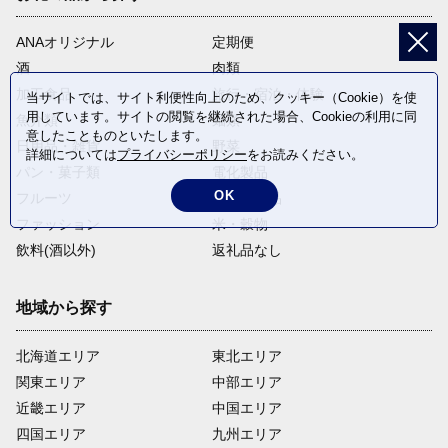
ANAオリジナル
定期便
酒
肉類
加工食品
旅行・宿泊・体験
当サイトでは、サイト利便性向上のため、クッキー（Cookie）を使
用しています。サイトの閲覧を継続された場合、Cookieの利用に同
魚介類
麺類
意したことものといたします。
日用品・雑貨
野菜
詳細については
プライバシーポリシー
をお読みください。
パン・菓子類
電化製品
OK
フルーツ
卵・乳製品
ファッション
米・穀物
飲料(酒以外)
返礼品なし
地域から探す
北海道エリア
東北エリア
関東エリア
中部エリア
近畿エリア
中国エリア
四国エリア
九州エリア