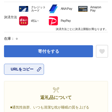
クレジット
Amazon
ANA Pay
カード
Pay
決済方法
d払い
PayPay
決済方法ごとに決済上限額が異なります。
在庫：
○
寄付をする
URLをコピー
お気に入
返礼品について
■通気性抜群、いつも清潔な枕が睡眠の質を上げる