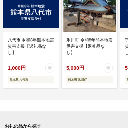
八代市 令和8年熊本地震
氷川町 令和8年熊本地震
災害支援【返礼品な
災害支援【返礼品な
し】
し】
し
1,000円
5,000円
5
熊本県 八代市
熊本県 氷川町
お礼の品から探す